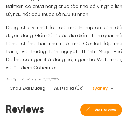
Balmain có chứa hàng chục tòa nhà có ý nghĩa lịch
đãi!
sử, hầu hết đều thuộc sở hữu tư nhân.
Tạo tài khoản để có thể
nhận ngay các ưu đãi
hấp dẫn
dành cho thành viên đến từ các đối tác của Gody.vn dành
Đáng chú ý nhất là toà nhà Hampton cân đối
cho cộng đồng.
duyên dáng. Gần đó là các địa điểm tham quan nổi
Đăng ký
tiếng, chẳng hạn như ngôi nhà Clontarf lợp mái
Hoặc đăng nhập bằng
tranh; và trường bán nguyệt Thánh Mary. Phố
Đăng nhập Facebook
Đăng nhập Google
Darling có ngôi nhà đồng hồ; ngôi nhà Waterman;
và địa điểm Cahermore.
Đã cập nhật vào ngày 31/12/2019
Châu Đại Dương
Australia (Úc)
sydney
Reviews
Viết review