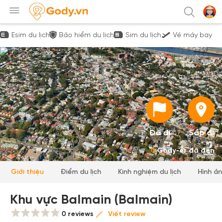
Esim du lịch
Bảo hiểm du lịch
Sim du lịch
Vé máy bay
Đã đi
Sắp đi
0
Gody-er đã đến
Giới thiệu
Điểm du lịch
Kinh nghiệm du lịch
Hình ả
Khu vực Balmain (Balmain)
0 reviews
Viết review