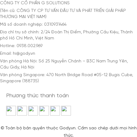
CÔNG TY CỔ PHẦN G SOLUTIONS
(Tên cũ: CÔNG TY CP TƯ VẤN ĐẦU TƯ VÀ PHÁT TRIỂN GIẢI PHÁP
THƯƠNG MẠI VIỆT NAM)
Mã số doanh nghiệp: 0310931464
Địa chỉ trụ sở chính: 2/24 Đoàn Thị Điểm, Phường Cầu Kiệu, Thành
phố Hồ Chí Minh, Việt Nam
Hotline: 0938.002.969
Email: hi@gody.vn
Văn phòng Hà Nội: Số 25 Nguyễn Chánh – B3C Nam Trung Yên,
Cầu Giấy, Hà Nội
Văn phòng Singapore: 470 North Bridge Road #05-12 Bugis Cube,
Singapore (188735)
Phương thức thanh toán
© Toàn bộ bản quyền thuộc Gody.vn. Cấm sao chép dưới mọi hình
thức.