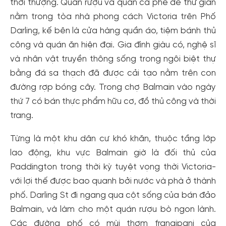
thời thượng. Quán rượu và quán cà phê để thư giãn
nằm trong tòa nhà phong cách Victoria trên Phố
Darling, kế bên là cửa hàng quần áo, tiệm bánh thủ
công và quán ăn hiện đại. Gia đình giàu có, nghệ sĩ
và nhân vật truyền thông sống trong ngôi biệt thự
bằng đá sa thạch đã được cải tạo nằm trên con
đường rợp bóng cây. Trong chợ Balmain vào ngày
thứ 7 có bán thực phẩm hữu cơ, đồ thủ công và thời
trang.
Từng là một khu dân cư khó khăn, thuộc tầng lớp
lao động, khu vực Balmain giờ là đối thủ của
Paddington trong thời kỳ tuyệt vọng thời Victoria-
với lợi thế được bao quanh bởi nước và phà ở thành
phố. Darling St đi ngang qua cột sống của bán đảo
Balmain, và làm cho một quán rượu bò ngon lành.
Tạo tài khoản nhanh - nhận nhiều ưu
Các đường phố có mùi thơm frangipani của