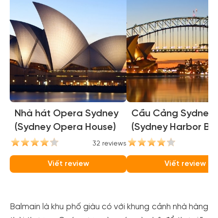
Nhà hát Opera Sydney
Cầu Cảng Sydney
(Sydney Opera House)
(Sydney Harbor Bri
32 reviews
31
Viết review
Viết review
Balmain là khu phố giàu có với khung cảnh nhà hàng