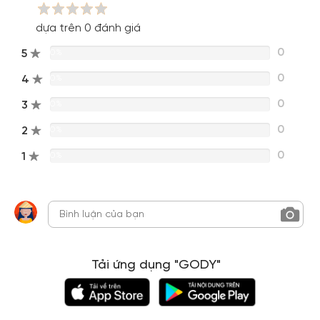
dựa trên 0 đánh giá
0
5
0%
0
4
0%
0
3
0%
0
2
0%
0
1
0%
Tải ứng dụng "GODY"