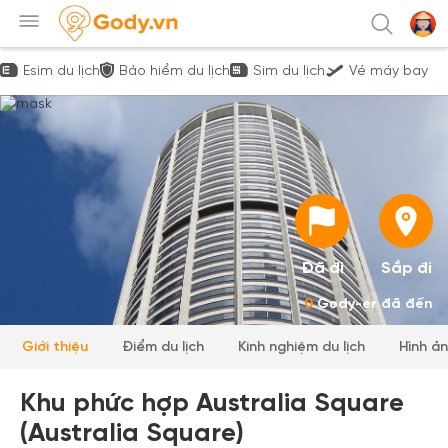
Esim du lịch
Bảo hiểm du lịch
Sim du lịch
Vé máy bay
Đã đi
Sắp đi
0
Gody-er đã đến
Giới thiệu
Điểm du lịch
Kinh nghiệm du lịch
Hình ả
Khu phức hợp Australia Square
(Australia Square)