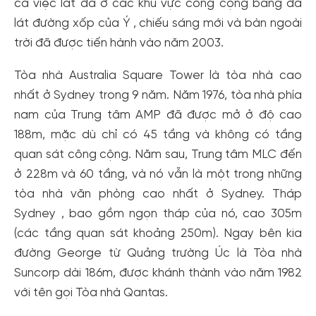
Tạo tài khoản để có thể
nhận ngay các ưu đãi
hấp dẫn
cả việc lát đá ở các khu vực công cộng bằng đá
dành cho thành viên đến từ các đối tác của Gody.vn dành
lát đường xốp của Ý , chiếu sáng mới và bàn ngoài
cho cộng đồng.
trời đã được tiến hành vào năm 2003.
Đăng ký
Tòa nhà Australia Square Tower là tòa nhà cao
Hoặc đăng nhập bằng
nhất ở Sydney trong 9 năm. Năm 1976, tòa nhà phía
Đăng nhập Facebook
Đăng nhập Google
nam của Trung tâm AMP đã được mở ở độ cao
188m, mặc dù chỉ có 45 tầng và không có tầng
quan sát công cộng. Năm sau, Trung tâm MLC đến
ở 228m và 60 tầng, và nó vẫn là một trong những
tòa nhà văn phòng cao nhất ở Sydney. Tháp
Sydney , bao gồm ngọn tháp của nó, cao 305m
(các tầng quan sát khoảng 250m). Ngay bên kia
đường George từ Quảng trường Úc là Tòa nhà
Suncorp dài 186m, được khánh thành vào năm 1982
với tên gọi Tòa nhà Qantas.