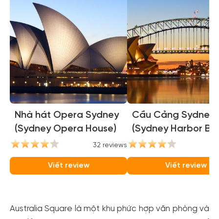
Nhà hát Opera Sydney
Cầu Cảng Sydney
(Sydney Opera House)
(Sydney Harbor Bri
32 reviews
31
Viết review
Viết review
Australia Square là một khu phức hợp văn phòng và