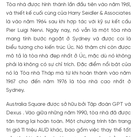
Tòa nhà được hình thành lần đầu tiên vào năm 1961,
và thiết kế cuối cùng của Harry Seidler & Associates
là vào năm 1964 sau khi hợp tác với kỹ sư kết cấu
Pier Luigi Nervi. Ngày nay, nó vẫn là một tòa nhà
mang tính bước ngoặt ở Sydney và được coi là
biểu tượng cho kiến trúc Úc. Nó thậm chí còn được
mô tả là tòa nhà đẹp nhất ở Úc, mặc dù nó không
phải là không có sự chỉ trích. Đặc điểm nổi bật của
nó là Tòa nhà Tháp mà từ khi hoàn thành vào năm
1967 cho đến năm 1976 là tòa nhà cao nhất ở
Sydney.
Australia Square được sở hữu bởi Tập đoàn GPT và
Dexus . Vào giữa những năm 1990, tòa nhà đã được
Tạo tài khoản nhanh - nhận nhiều ưu
tân trang lại hoàn toàn. Một chương trình tân trang
đãi!
trị giá 11 triệu AUD khác, bao gồm việc thay thế tất