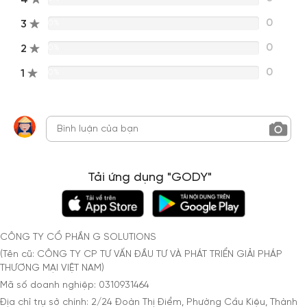
0
3
0%
0
2
0%
0
1
0%
Tải ứng dụng "GODY"
CÔNG TY CỔ PHẦN G SOLUTIONS
(Tên cũ: CÔNG TY CP TƯ VẤN ĐẦU TƯ VÀ PHÁT TRIỂN GIẢI PHÁP
THƯƠNG MẠI VIỆT NAM)
Mã số doanh nghiệp: 0310931464
Địa chỉ trụ sở chính: 2/24 Đoàn Thị Điểm, Phường Cầu Kiệu, Thành