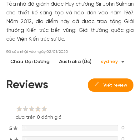
Tòa nhà đã giành được Huy chương Sir John Sulman
cho thiết kế sáng tạo và hấp dẫn vào năm 1967.
Năm 2012, địa điểm này đã được trao tặng Giải
thưởng Kiến trúc bền vững: Giải thưởng quốc gia
của Viện Kiến trúc sư Úc.
Đã cập nhật vào ngày 02/01/2020
Châu Đại Dương
Australia (Úc)
sydney
Reviews
Viết review
dựa trên 0 đánh giá
0
5
0%
0
4
0%