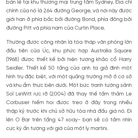
bán lẻ tại khu thương mại trung tâm Sydney. Địa chỉ
chính của nó là 264 đường George, và nơi này được
giới hạn ở phía bắc bởi đường Bond, phía đông bởi
đường Pitt và phía nam của Curtin Place.
Thường được công nhận là tòa tháp văn phòng lớn
đầu tiên của Úc, khu phức hợp Australia Square
(1968) được thiết kế bởi hiện tượng khảo cổ Harry
Seidler. Thiết kế 50 tầng của anh ta giả định một
hình trụ đặc biệt, với một quảng trường mở ở cơ sở
và khu ẩm thực bên dưới. Một bức tranh tường sảnh
Sol LeWitt rực rỡ (2004) đã thay thế tấm thảm Le
Corbusier hiếm hoi được treo ở đây trong nhiều
thập kỷ trước khi chủ sở hữu tòa nhà đấu giá nó. Đi
lên O Bar trên tầng 47 xoay- bạn sẽ có tầm nhìn
cực kỳ ấn tượng với giá của một ly martini.