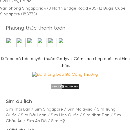
Cầu Giấy, Hà Nội
Văn phòng Singapore: 470 North Bridge Road #05-12 Bugis Cube,
Singapore (188735)
Phương thức thanh toán
© Toàn bộ bản quyền thuộc Gody.vn. Cấm sao chép dưới mọi hình
thức.
Sim du lịch
Sim Thái Lan
/
Sim Singapore
/
Sim Malaysia
/
Sim Trung
Quốc
/
Sim Đài Loan
/
Sim Hàn Quốc
/
Sim Nhật Bản
/
Sim
Châu Âu
/
Sim Ấn Độ
/
Sim Mỹ