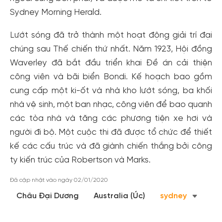
Sydney Morning Herald.
Lướt sóng đã trở thành một hoạt động giải trí đại
chúng sau Thế chiến thứ nhất. Năm 1923, Hội đồng
Waverley đã bắt đầu triển khai Đề án cải thiện
công viên và bãi biển Bondi. Kế hoạch bao gồm
cung cấp một ki-ốt và nhà kho lướt sóng, ba khối
nhà vệ sinh, một ban nhạc, công viên để bao quanh
các tòa nhà và tăng các phương tiện xe hơi và
người đi bộ. Một cuộc thi đã được tổ chức để thiết
kế các cấu trúc và đã giành chiến thắng bởi công
ty kiến ​​trúc của Robertson và Marks.
Đã cập nhật vào ngày 02/01/2020
Châu Đại Dương
Australia (Úc)
sydney