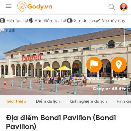
Esim du lịch
Bảo hiểm du lịch
Sim du lịch
Vé máy bay
Đã đi
Sắp đi
1
Gody-er đã đến
Giới thiệu
Điểm du lịch
Kinh nghiệm du lịch
Hình ả
Địa điểm Bondi Pavilion (Bondi
Pavilion)