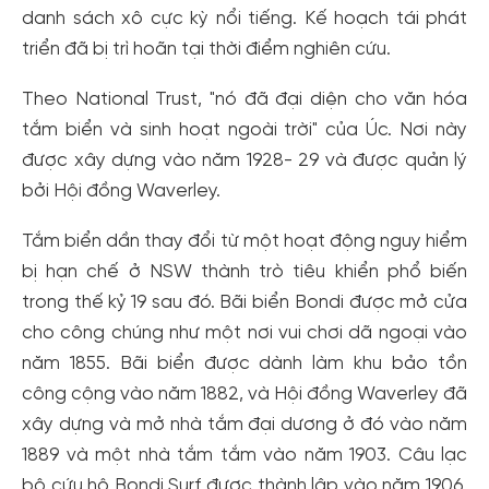
danh sách xô cực kỳ nổi tiếng. Kế hoạch tái phát
triển đã bị trì hoãn tại thời điểm nghiên cứu.
Theo National Trust, "nó đã đại diện cho văn hóa
tắm biển và sinh hoạt ngoài trời" của Úc. Nơi này
được xây dựng vào năm 1928- 29 và được quản lý
bởi Hội đồng Waverley.
Tắm biển dần thay đổi từ một hoạt động nguy hiểm
bị hạn chế ở NSW thành trò tiêu khiển phổ biến
trong thế kỷ 19 sau đó. Bãi biển Bondi được mở cửa
cho công chúng như một nơi vui chơi dã ngoại vào
năm 1855. Bãi biển được dành làm khu bảo tồn
công cộng vào năm 1882, và Hội đồng Waverley đã
xây dựng và mở nhà tắm đại dương ở đó vào năm
1889 và một nhà tắm tắm vào năm 1903. Câu lạc
bộ cứu hộ Bondi Surf được thành lập vào năm 1906.