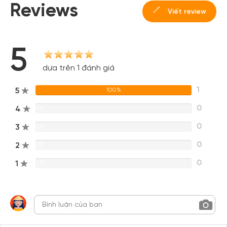
Reviews
Viết review
5
dựa trên 1 đánh giá
1
5
100%
0
4
0%
0
3
0%
0
2
0%
0
1
0%