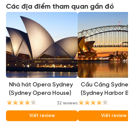
Các địa điểm tham quan gần đó
Nhà hát Opera Sydney
Cầu Cảng Sydney
(Sydney Opera House)
(Sydney Harbor Bri
32 reviews
31
Viết review
Viết review