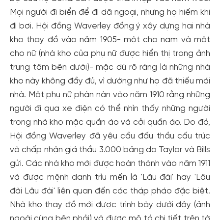
Mọi người đi biển để đi dã ngoại, nhưng họ hiếm khi
đi bơi. Hội đồng Waverley đồng ý xây dựng hai nhà
kho thay đồ vào năm 1905- một cho nam và một
cho nữ (nhà kho của phụ nữ được hiển thị trong ảnh
Tạo tài khoản nhanh - nhận nhiều ưu
trung tâm bên dưới)- mặc dù rõ ràng là những nhà
đãi!
kho này không đầy đủ, vì dường như họ đã thiếu mái
Tạo tài khoản để có thể
nhận ngay các ưu đãi
hấp dẫn
nhà. Một phụ nữ phàn nàn vào năm 1910 rằng những
dành cho thành viên đến từ các đối tác của Gody.vn dành
cho cộng đồng.
người đi qua xe điện có thể nhìn thấy những người
trong nhà kho mặc quần áo và cởi quần áo. Do đó,
Đăng ký
Hội đồng Waverley đã yêu cầu đấu thầu cấu trúc
Hoặc đăng nhập bằng
và chấp nhận giá thầu 3.000 bảng do Taylor và Bills
Đăng nhập Facebook
Đăng nhập Google
gửi. Các nhà kho mới được hoàn thành vào năm 1911
và được mệnh danh trìu mến là 'Lâu đài' hay 'Lâu
đài Lâu đài' liên quan đến các tháp pháo đặc biệt.
Nhà kho thay đồ mới được trình bày dưới đây (ảnh
ngoài cùng bên phải) và được mô tả chi tiết trên tờ