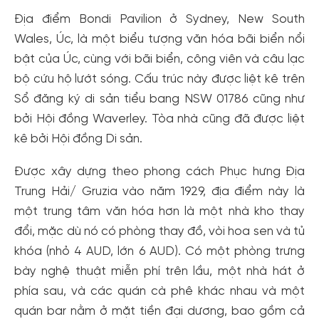
Địa điểm Bondi Pavilion ở Sydney, New South
Wales, Úc, là một biểu tượng văn hóa bãi biển nổi
bật của Úc, cùng với bãi biển, công viên và câu lạc
bộ cứu hộ lướt sóng. Cấu trúc này được liệt kê trên
Sổ đăng ký di sản tiểu bang NSW 01786 cũng như
bởi Hội đồng Waverley. Tòa nhà cũng đã được liệt
kê bởi Hội đồng Di sản.
Được xây dựng theo phong cách Phục hưng Địa
Trung Hải/ Gruzia vào năm 1929, địa điểm này là
một trung tâm văn hóa hơn là một nhà kho thay
đổi, mặc dù nó có phòng thay đồ, vòi hoa sen và tủ
khóa (nhỏ 4 AUD, lớn 6 AUD). Có một phòng trưng
bày nghệ thuật miễn phí trên lầu, một nhà hát ở
phía sau, và các quán cà phê khác nhau và một
quán bar nằm ở mặt tiền đại dương, bao gồm cả