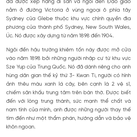
đã được xếp hạng di sản và ngôi đền Đạo giáo
nằm ở đường Victoria ở vùng ngoại ô phía tây
Sydney của Glebe thuộc khu vực chính quyền địa
phương của thành phố Sydney, New South Wales,
Úc. Nó được xây dựng từ năm 1898 đến 1904.
Ngôi đền hậu trường khiêm tốn này được mở cửa
vào năm 1898 bởi những người nhập cư từ khu vực
Sze Yup của Trung Quốc. Nó đã dành riêng cho anh
hùng dân gian thế kỷ thứ 3- Kwan Ti, người có hình
ảnh thêu màu xanh lá cây, bên cạnh là 2 vệ sĩ,
chiếm sân khấu trung tâm trên bàn thờ. Được biết
đến với lòng trung thành, sức mạnh thể chất và
nam tính của mình, anh được những người thay thế
tìm đến như một thẩm phán, hướng dẫn và bảo vệ
khôn ngoan.