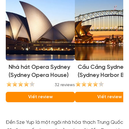
Nhà hát Opera Sydney
Cầu Cảng Sydney
(Sydney Opera House)
(Sydney Harbor Bri
32 reviews
31
Viết review
Viết review
Đền Sze Yup là một ngôi nhà hóa thạch Trung Quốc