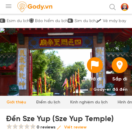
Esim du lịch
Bảo hiểm du lịch
Sim du lịch
Vé máy bay
Đã đi
Sắp đi
0
Gody-er đã đến
Giới thiệu
Điểm du lịch
Kinh nghiệm du lịch
Hình ả
Đền Sze Yup (Sze Yup Temple)
0 reviews
Viết review