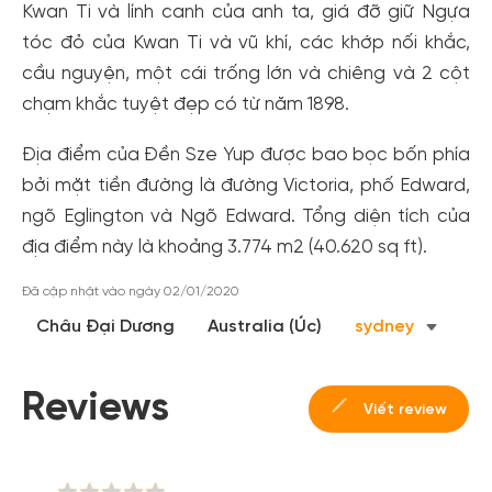
Kwan Ti và lính canh của anh ta, giá đỡ giữ Ngựa
tóc đỏ của Kwan Ti và vũ khí, các khớp nối khắc,
cầu nguyện, một cái trống lớn và chiêng và 2 cột
chạm khắc tuyệt đẹp có từ năm 1898.
Địa điểm của Đền Sze Yup được bao bọc bốn phía
bởi mặt tiền đường là đường Victoria, phố Edward,
ngõ Eglington và Ngõ Edward. Tổng diện tích của
địa điểm này là khoảng 3.774 m2 (40.620 sq ft).
Đã cập nhật vào ngày 02/01/2020
Châu Đại Dương
Australia (Úc)
sydney
Reviews
Viết review