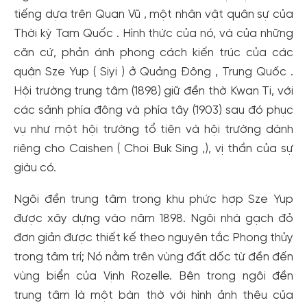
tiếng dựa trên Quan Vũ , một nhân vật quân sự của
đãi!
Thời kỳ Tam Quốc . Hình thức của nó, và của những
Tạo tài khoản để có thể
nhận ngay các ưu đãi
hấp dẫn
dành cho thành viên đến từ các đối tác của Gody.vn dành
căn cứ, phản ánh phong cách kiến ​​trúc của các
cho cộng đồng.
quận Sze Yup ( Siyi ) ở Quảng Đông , Trung Quốc .
Hội trường trung tâm (1898) giữ đền thờ Kwan Ti, với
Đăng ký
các sảnh phía đông và phía tây (1903) sau đó phục
Hoặc đăng nhập bằng
vụ như một hội trường tổ tiên và hội trường dành
Đăng nhập Facebook
Đăng nhập Google
riêng cho Caishen ( Choi Buk Sing ,), vị thần của sự
giàu có.
Ngôi đền trung tâm trong khu phức hợp Sze Yup
được xây dựng vào năm 1898. Ngôi nhà gạch đỏ
đơn giản được thiết kế theo nguyên tắc Phong thủy
trong tâm trí; Nó nằm trên vùng đất dốc từ đền đến
vùng biển của Vịnh Rozelle. Bên trong ngôi đền
trung tâm là một bàn thờ với hình ảnh thêu của