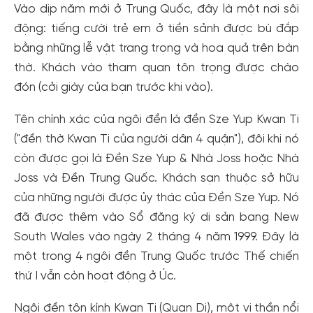
Vào dịp năm mới ở Trung Quốc, đây là một nơi sôi
động: tiếng cười trẻ em ở tiền sảnh được bù đắp
bằng những lễ vật trang trọng và hoa quả trên bàn
thờ. Khách vào tham quan tôn trọng được chào
đón (cởi giày của bạn trước khi vào).
Tên chính xác của ngôi đền là đền Sze Yup Kwan Ti
("đền thờ Kwan Ti của người dân 4 quận"), đôi khi nó
còn được gọi là Đền Sze Yup & Nhà Joss hoặc Nhà
Joss và Đền Trung Quốc. Khách sạn thuộc sở hữu
của những người được ủy thác của Đền Sze Yup. Nó
đã được thêm vào Sổ đăng ký di sản bang New
South Wales vào ngày 2 tháng 4 năm 1999. Đây là
một trong 4 ngôi đền Trung Quốc trước Thế chiến
thứ I vẫn còn hoạt động ở Úc.
Tạo tài khoản nhanh - nhận nhiều ưu
Ngôi đền tôn kính Kwan Ti (Quan Di), một vị thần nổi