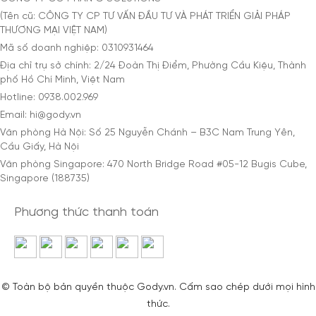
(Tên cũ: CÔNG TY CP TƯ VẤN ĐẦU TƯ VÀ PHÁT TRIỂN GIẢI PHÁP
THƯƠNG MẠI VIỆT NAM)
Mã số doanh nghiệp: 0310931464
Địa chỉ trụ sở chính: 2/24 Đoàn Thị Điểm, Phường Cầu Kiệu, Thành
phố Hồ Chí Minh, Việt Nam
Hotline: 0938.002.969
Email: hi@gody.vn
Văn phòng Hà Nội: Số 25 Nguyễn Chánh – B3C Nam Trung Yên,
Cầu Giấy, Hà Nội
Văn phòng Singapore: 470 North Bridge Road #05-12 Bugis Cube,
Singapore (188735)
Phương thức thanh toán
© Toàn bộ bản quyền thuộc Gody.vn. Cấm sao chép dưới mọi hình
thức.