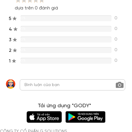
dựa trên 0 đánh giá
0
5
0%
0
4
0%
0
3
0%
0
2
0%
0
1
0%
Tải ứng dụng "GODY"
CÔNG TY CỔ PHẦN G SOLUTIONS