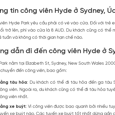
ng tin công viên Hyde ở Sydney, Ú
iên Hyde Park yêu cầu phải có vé vào cửa. Đối với trẻ em
uổi trở lên, phí vào cửa là 8 AUD. Du khách cũng có thể
 tuần và không có thời gian hạn chế nào.
ng dẫn đi đến công viên Hyde ở S
ark nằm tại Elizabeth St, Sydney, New South Wales 2000,
i chuyển đến công viên, bao gồm:
ằng tàu hỏa
: Du khách có thể đi tàu hỏa đến ga tàu
ông viên. Ngoài ra, du khách cũng có thể đi tàu hỏa tu
ông viên nhất.
ằng xe buýt
: Vì công viên được bao quanh bởi nhiều tu
uyến xe buýt nào. Các tuyến xe buýt tốt nhất dừng gần c