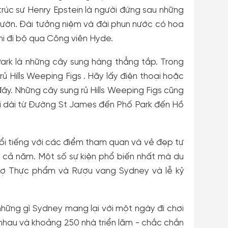
rúc sư Henry Epstein là người đứng sau những
vườn. Đài tưởng niệm và đài phun nước có hoa
hi đi bộ qua Công viên Hyde.
ark là những cây sung hàng thẳng tắp. Trong
 Hills Weeping Figs . Hãy lấy điện thoại hoặc
y. Những cây sung rủ Hills Weeping Figs cũng
 dài từ Đường St James đến Phố Park đến Hồ
nổi tiếng với các điểm tham quan và vẻ đẹp tự
ốt cả năm. Một số sự kiện phổ biến nhất mà du
chợ Thực phẩm và Rượu vang Sydney và lễ kỷ
 những gì Sydney mang lại với một ngày đi chơi
nhau và khoảng 250 nhà triển lãm - chắc chắn