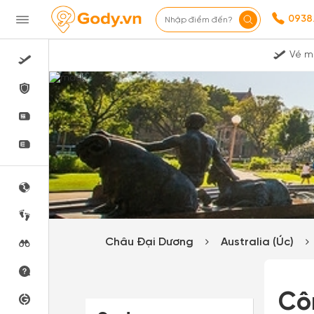
0938
Nhập điểm đến?
Vé m
Châu Đại Dương
Australia (Úc)
Cô