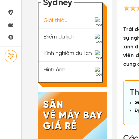
Sydney
Giới thiệu
Trải 
Điểm du lịch
sự ng
xinh 
Kinh nghiệm du lịch
viên 
cung 
Hình ảnh
Th
Gi
Đị
Các