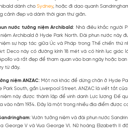
chibald dành cho
Sydney
, hoặc đi dạo quanh Sandringha
 cảnh đẹp và dành thời gian thư giãn.
hun nước tưởng niệm Archibald
: Nhà điêu khắc người 
niệm Archibald ở Hyde Park North. Đài phun nước này đư
 niệm sự hợp tác giữa Úc và Pháp trong Thế chiến thứ 
rt Deco này có đường kính 18 mét và có hình lục giác l
Apollo và rất đẹp để tham quan vào ban ngày hoặc ban 
ry từ đây.
ưởng niệm ANZAC
: Một nơi khác để dừng chân ở Hyde Pa
 Park South, gần Liverpool Street. ANZAC là viết tắt c
niệm này được thành lập để vinh danh Lực lượng Đế quố
 vào năm 1934. Đây là một trong nhiều địa điểm được cá
Sandringham
: Vườn tưởng niệm và đài phun nước Sandr
ua George V và Vua George VI. Nữ hoàng Elizabeth II đ