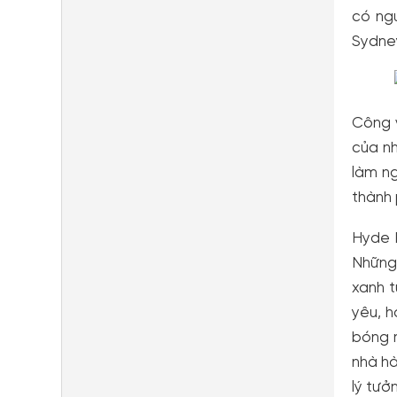
có ng
Sydney
Công v
của nh
làm ng
thành 
Hyde 
Những 
xanh t
yêu, h
bóng r
nhà hà
lý tưở