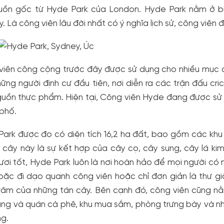
uồn gốc từ Hyde Park của London. Hyde Park nằm ở bi
. Là công viên lâu đời nhất có ý nghĩa lịch sử, công viên đã
iên công cộng trước đây được sử dụng cho nhiều mục đí
ững người định cư đầu tiên, nơi diễn ra các trận đấu cr
uồn thực phẩm. Hiện tại, Công viên Hyde đang được sử d
phố.
Park được đo có diện tích 16,2 ha đất, bao gồm các kh
cây này là sự kết hợp của cây cọ, cây sung, cây lá kim
ươi tốt, Hyde Park luôn là nơi hoàn hảo để mọi người có 
oặc đi dạo quanh công viên hoặc chỉ đơn giản là thư g
âm của những tán cây. Bên cạnh đó, công viên cũng nằm
ng và quán cà phê, khu mua sắm, phòng trưng bày và nhiề
ng.