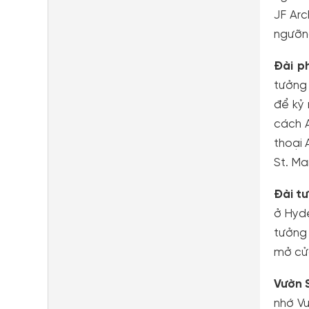
JF Ar
ngưỡng
Đài p
tưởng 
để kỷ
cách A
thoại 
St. Ma
Đài t
ở Hyde
tưởng 
mở cửa
Vườn 
nhớ V