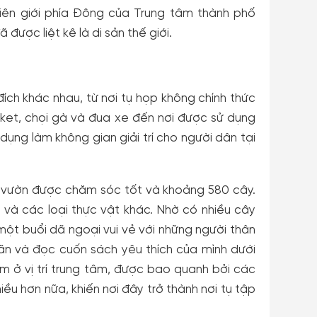
ên giới phía Đông của Trung tâm thành phố
 được liệt kê là di sản thế giới.
ch khác nhau, từ nơi tụ họp không chính thức
icket, chọi gà và đua xe đến nơi được sử dụng
ụng làm không gian giải trí cho người dân tại
u vườn được chăm sóc tốt và khoảng 580 cây.
 và các loại thực vật khác. Nhờ có nhiều cây
một buổi dã ngoại vui vẻ với những người thân
iãn và đọc cuốn sách yêu thích của mình dưới
 ở vị trí trung tâm, được bao quanh bởi các
u hơn nữa, khiến nơi đây trở thành nơi tụ tập