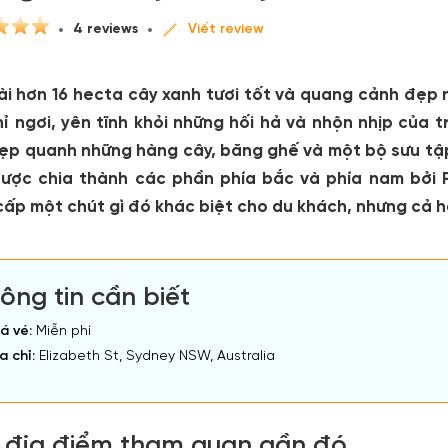
4 reviews
Viết review
dài hơn 16 hecta cây xanh tươi tốt và quang cảnh đẹp
hỉ ngơi, yên tĩnh khỏi những hối hả và nhộn nhịp củ
đẹp quanh những hàng cây, băng ghế và một bộ sưu tậ
được chia thành các phần phía bắc và phía nam bởi 
cấp một chút gì đó khác biệt cho du khách, nhưng cả h
ông tin cần biết
á vé:
Miễn phí
a chỉ:
Elizabeth St, Sydney NSW, Australia
 địa điểm tham quan gần đó