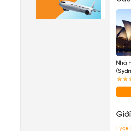
Nhà 
(Syd
Giớ
Hyde 