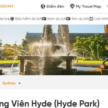
Điểm đến
My Travel Map
.002.969
áy bay
Bảo hiểm du lịch
Esim du lịch
Sim du lịch
Lịch trìn
Sydney
ng Viên Hyde (Hyde Park)