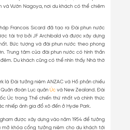
m và Vườn Nagoya, nơi du khách có thể chiêm
Pháp Francois Sicard đã tạo ra Đài phun nước
ợc tài trợ bởi JF Archibald và được xây dựng
nhất. Bức tượng và đài phun nước theo phong
ớn. Trung tâm của đài phun nước có hình thần
đêm. Du khách cũng có thể nhìn thấy Nhà thờ
rk là Đài tưởng niệm ANZAC và Hồ phản chiếu
ủa Quân đoàn Lục quân
Úc
và New Zealand. Đài
c Úc trong Thế chiến thứ nhất và chính thức
c nhiếp ảnh gia đổ xô đến ở Hyde Park.
ingham được xây dựng vào năm 1954 để tưởng
ã mở khóa cổng tưởng niệm cho du khách tới