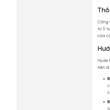
Thô
Công v
từ 5 t
cửa cả
Hướ
Hyde P
tiện d
B
c
c
B
t