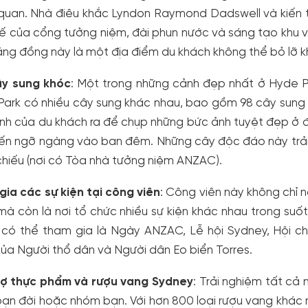
uan. Nhà điêu khắc Lyndon Raymond Dadswell và kiến ​​t
kế của cổng tưởng niệm, đài phun nước và sáng tạo khu 
ng đồng này là một địa điểm du khách không thể bỏ lỡ k
ây sung khóc
: Một trong những cảnh đẹp nhất ở Hyde P
ark có nhiều cây sung khác nhau, bao gồm 98 cây sung rủ
h của du khách ra để chụp những bức ảnh tuyệt đẹp ở đâ
ến ngỡ ngàng vào ban đêm. Những cây độc đáo này trải
hiếu (nơi có Tòa nhà tưởng niệm ANZAC).
ia các sự kiện tại công viên
: Công viên này không chỉ 
mà còn là nơi tổ chức nhiều sự kiện khác nhau trong su
 có thể tham gia là Ngày ANZAC, Lễ hội Sydney, Hội 
ủa Người thổ dân và Người dân Eo biển Torres.
hợ thực phẩm và rượu vang Sydney
: Trải nghiệm tất cả
ạn đời hoặc nhóm bạn. Với hơn 800 loại rượu vang khác 