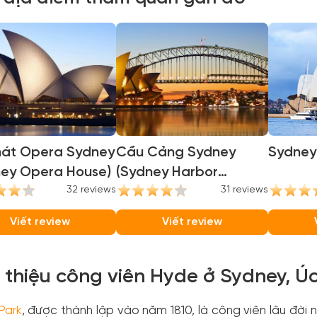
hát Opera Sydney
Cầu Cảng Sydney
Sydney
ney Opera House)
(Sydney Harbor
32 reviews
Bridge)
31 reviews
Viết review
Viết review
i thiệu công viên Hyde ở Sydney, Ú
Park
, được thành lập vào năm 1810, là công viên lâu đời 