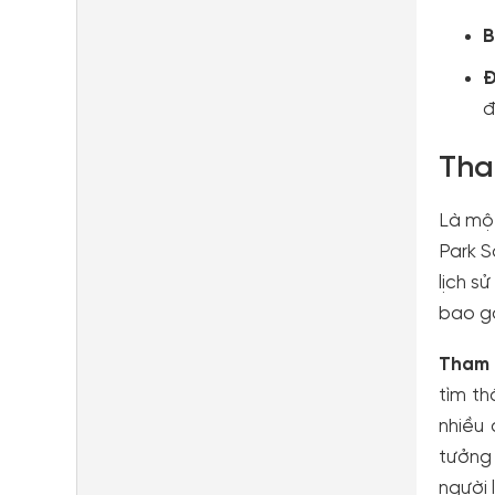
B
Đ
đ
Tha
Là một
Park S
lịch s
bao g
Tham 
tìm th
nhiều
tưởng 
người 