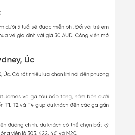
c
 dưới 5 tuổi sẽ được miễn phí. Đối với trẻ em
 mua vé gia đình với giá 30 AUD. Công viên mở
ydney, Úc
 Úc. Có rất nhiều lựa chọn khi nói đến phương
 St.James và ga tàu bảo tàng, nằm bên dưới
yến T1, T2 và T4 giúp du khách đến các ga gần
yến đường chính, du khách có thể chọn bất kỳ
ông viên là 303, 422, 461 và M20.