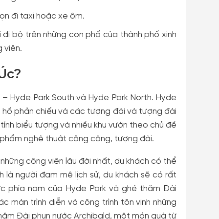
họn đi taxi hoặc xe ôm.
 đi bộ trên những con phố của thành phố xinh
 viên.
 Úc?
n – Hyde Park South và Hyde Park North. Hyde
 hồ phản chiếu và các tượng đài và tượng đài
tính biểu tượng và nhiều khu vườn theo chủ đề
hẩm nghệ thuật công cộng, tượng đài.
 những công viên lâu đời nhất, du khách có thể
h là người đam mê lịch sử, du khách sẽ có rất
vực phía nam của Hyde Park và ghé thăm Đài
c màn trình diễn và công trình tôn vinh những
 thăm Đài phun nước Archibald, một món quà từ