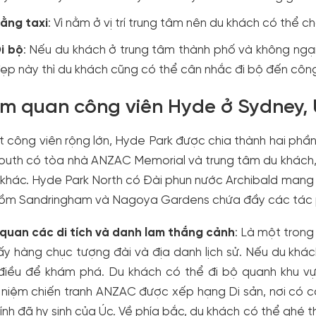
ằng taxi
: Vì nằm ở vị trí trung tâm nên du khách có thể c
i bộ
: Nếu du khách ở trung tâm thành phố và không ngại
ẹp này thì du khách cũng có thể cân nhắc đi bộ đến công
m quan công viên Hyde ở Sydney,
 công viên rộng lớn, Hyde Park được chia thành hai phầ
outh có tòa nhà ANZAC Memorial và trung tâm du khách,
ử khác. Hyde Park North có Đài phun nước Archibald mang 
ồm Sandringham và Nagoya Gardens chứa đầy các tác p
quan các di tích và danh lam thắng cảnh
: Là một trong
ấy hàng chục tượng đài và địa danh lịch sử. Nếu du khác
 điều để khám phá. Du khách có thể đi bộ quanh khu 
niệm chiến tranh ANZAC được xếp hạng Di sản, nơi có cá
lính đã hy sinh của Úc. Về phía bắc, du khách có thể ghé