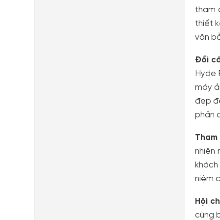
tham q
thiết 
văn bằ
Đồi c
Hyde P
máy ản
đẹp đ
phản c
Tham g
nhiên 
khách
niệm c
Hội c
cùng b