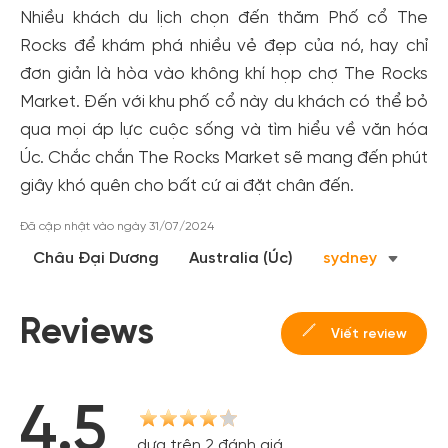
Nhiều khách du lịch chọn đến thăm Phố cổ The
Rocks để khám phá nhiều vẻ đẹp của nó, hay chỉ
đơn giản là hòa vào không khí họp chợ The Rocks
Market. Đến với khu phố cổ này du khách có thể bỏ
qua mọi áp lực cuộc sống và tìm hiểu về văn hóa
Úc. Chắc chắn The Rocks Market sẽ mang đến phút
giây khó quên cho bất cứ ai đặt chân đến.
Đã cập nhật vào ngày 31/07/2024
Châu Đại Dương
Australia (Úc)
sydney
Reviews
Viết review
4.5
dựa trên 2 đánh giá