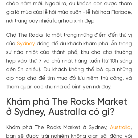
chào năm mới. Ngoài ra, du khách còn được tham
gia là mùa của lễ hội mùa xuân - lễ hội hoa Floriade,
nơi trưng bày nhiều loại hoa xinh đẹp
Chợ The Rocks là một trong những điểm đến thú vị
của
Sydney
đáng để du khách khám phá. Ẩn trong
sự náo nhiệt của thành phố, khu chợ chợ thường
họp vào thứ 7 và chủ nhật hàng tuần (từ 10h sáng
đến 5h chiều). Du khách không thể bỏ qua những
dịp họp chợ để tìm mua đồ lưu niệm thủ công, và
tham quan các khu nhà cổ bình yên nơi đây.
Khám phá The Rocks Market
ở Sydney, Australia có gì?
Khám phá The Rocks Market ở Sydney,
Australia
,
bạn sẽ được trải nghiệm không gian sôi động với