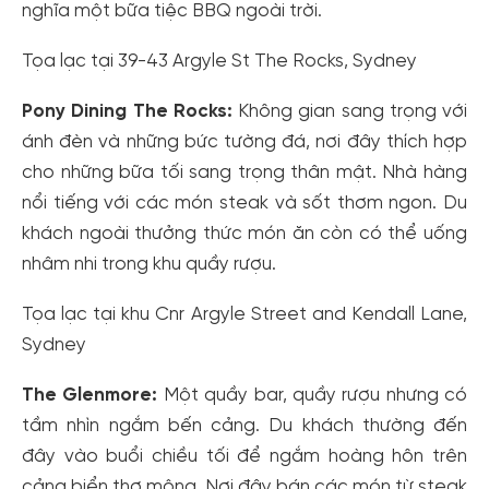
nghĩa một bữa tiệc BBQ ngoài trời.
Tọa lạc tại 39-43 Argyle St The Rocks, Sydney
Pony Dining The Rocks:
Không gian sang trọng với
ánh đèn và những bức tường đá, nơi đây thích hợp
cho những bữa tối sang trọng thân mật. Nhà hàng
nổi tiếng với các món steak và sốt thơm ngon. Du
khách ngoài thưởng thức món ăn còn có thể uống
nhâm nhi trong khu quầy rượu.
Tọa lạc tại khu Cnr Argyle Street and Kendall Lane,
Sydney
Tạo tài khoản nhanh - nhận nhiều ưu
The Glenmore:
Một quầy bar, quầy rượu nhưng có
đãi!
tầm nhìn ngắm bến cảng. Du khách thường đến
Tạo tài khoản để có thể
nhận ngay các ưu đãi
hấp dẫn
dành cho thành viên đến từ các đối tác của Gody.vn dành
đây vào buổi chiều tối để ngắm hoàng hôn trên
cho cộng đồng.
cảng biển thơ mộng. Nơi đây bán các món từ steak