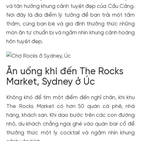
và tận hưởng khung cảnh tuyệt đẹp của Cầu Cảng.
Nơi đây là địa điểm lý tưởng để bạn trải một tấm
thảm, cùng bạn bè và gia đình thưởng thức những
món ăn tự chuẩn bị và ngắm nhìn khung cảnh hoàng
hôn tuyệt đẹp.
Ăn uống khi đến The Rocks
Market, Sydney ở Úc
Không khó để tìm một điểm đến nghỉ chân, khi khu
The Rocks Market có hơn 50 quán cà phê, nhà
hàng, khách sạn. Khi dạo bước trên các con đường
nhỏ, du khách chẳng ngại ghé vào quán bar cổ để
thưởng thức một ly cocktail và ngắm nhìn khung