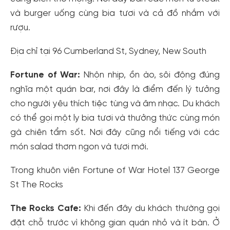
và burger uống cùng bia tươi và cả đồ nhắm với
Đăng ký
rượu.
Hoặc đăng nhập bằng
Đăng nhập Facebook
Đăng nhập Google
Địa chỉ tại 96 Cumberland St, Sydney, New South
Fortune of War:
Nhộn nhịp, ồn ào, sôi động đúng
nghĩa một quán bar, nơi đây là điểm đến lý tưởng
cho người yêu thích tiệc tùng và âm nhạc. Du khách
có thể gọi một ly bia tươi và thưởng thức cùng món
gà chiên tẩm sốt. Nơi đây cũng nổi tiếng với các
món salad thơm ngon và tươi mới.
Trong khuôn viên Fortune of War Hotel 137 George
St The Rocks
The Rocks Cafe:
Khi đến đây du khách thường gọi
đặt chỗ trước vì không gian quán nhỏ và ít bàn. Ở