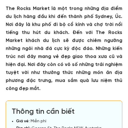
The Rocks Market là một trong những địa điểm
du lịch hàng đầu khi đến thành phố Sydney, Úc.
Nơi đây là khu phố đi bộ cổ kính và chợ trời nổi
tiếng thu hút du khách. Đến với The Rocks
Market khách du lịch sẽ được chiêm ngưỡng
những ngôi nhà đá cực kỳ độc đáo. Những kiến
trúc nơi đây mang vẻ đẹp giao thoa xưa cũ và
hiện đại. Nơi đây còn có vô số những trải nghiệm
tuyệt vời như thưởng thức những món ăn địa
phương đặc trưng, mua sắm quà lưu niệm thủ
công đẹp mắt.
Thông tin cần biết
Giá vé:
Miễn phí