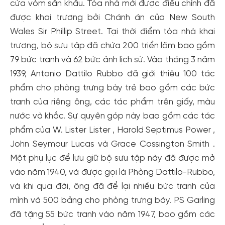
cửa vòm sân khấu. Tòa nhà mới được điều chỉnh đã
được khai trương bởi Chánh án của New South
Wales Sir Phillip Street. Tại thời điểm tòa nhà khai
trương, bộ sưu tập đã chứa 200 triển lãm bao gồm
79 bức tranh và 62 bức ảnh lịch sử. Vào tháng 3 năm
1939, Antonio Dattilo Rubbo đã giới thiệu 100 tác
phẩm cho phòng trưng bày trẻ bao gồm các bức
tranh của riêng ông, các tác phẩm trên giấy, màu
nước và khắc. Sự quyên góp này bao gồm các tác
phẩm của W. Lister Lister , Harold Septimus Power ,
John Seymour Lucas và Grace Cossington Smith .
Một phụ lục để lưu giữ bộ sưu tập này đã được mở
vào năm 1940, và được gọi là Phòng Dattilo-Rubbo,
và khi qua đời, ông đã để lại nhiều bức tranh của
mình và 500 bảng cho phòng trưng bày. PS Garling
Tạo tài khoản nhanh - nhận nhiều ưu
đã tặng 55 bức tranh vào năm 1947, bao gồm các