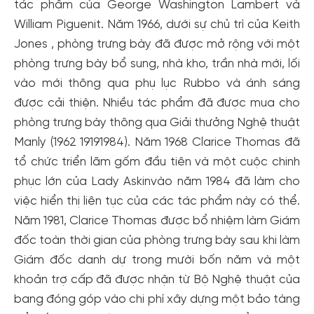
đãi!
tác phẩm của George Washington Lambert và
William Piguenit. Năm 1966, dưới sự chủ trì của Keith
Tạo tài khoản để có thể
nhận ngay các ưu đãi
hấp dẫn
dành cho thành viên đến từ các đối tác của Gody.vn dành
Jones , phòng trưng bày đã được mở rộng với một
cho cộng đồng.
phòng trưng bày bổ sung, nhà kho, trần nhà mới, lối
vào mới thông qua phụ lục Rubbo và ánh sáng
Đăng ký
được cải thiện. Nhiều tác phẩm đã được mua cho
Hoặc đăng nhập bằng
phòng trưng bày thông qua Giải thưởng Nghệ thuật
Đăng nhập Facebook
Đăng nhập Google
Manly (1962 19191984). Năm 1968 Clarice Thomas đã
tổ chức triển lãm gốm đầu tiên và một cuộc chinh
phục lớn của Lady Askinvào năm 1984 đã làm cho
việc hiển thị liên tục của các tác phẩm này có thể.
Năm 1981, Clarice Thomas được bổ nhiệm làm Giám
đốc toàn thời gian của phòng trưng bày sau khi làm
Giám đốc danh dự trong mười bốn năm và một
khoản trợ cấp đã được nhận từ Bộ Nghệ thuật của
bang đóng góp vào chi phí xây dựng một bảo tàng