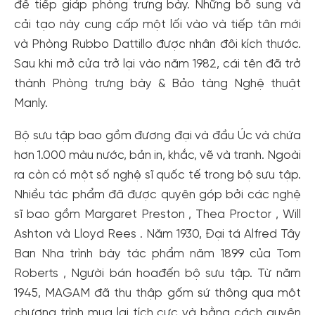
để tiếp giáp phòng trưng bày. Những bổ sung và
cải tạo này cung cấp một lối vào và tiếp tân mới
và Phòng Rubbo Dattillo được nhân đôi kích thước.
Sau khi mở cửa trở lại vào năm 1982, cái tên đã trở
thành Phòng trưng bày & Bảo tàng Nghệ thuật
Manly.
Bộ sưu tập bao gồm đương đại và đầu Úc và chứa
hơn 1.000 màu nước, bản in, khắc, vẽ và tranh. Ngoài
ra còn có một số nghệ sĩ quốc tế trong bộ sưu tập.
Nhiều tác phẩm đã được quyên góp bởi các nghệ
sĩ bao gồm Margaret Preston , Thea Proctor , Will
Ashton và Lloyd Rees . Năm 1930, Đại tá Alfred Tây
Ban Nha trình bày tác phẩm năm 1899 của Tom
Roberts , Người bán hoađến bộ sưu tập. Từ năm
1945, MAGAM đã thu thập gốm sứ thông qua một
chương trình mua lại tích cực và bằng cách quyên