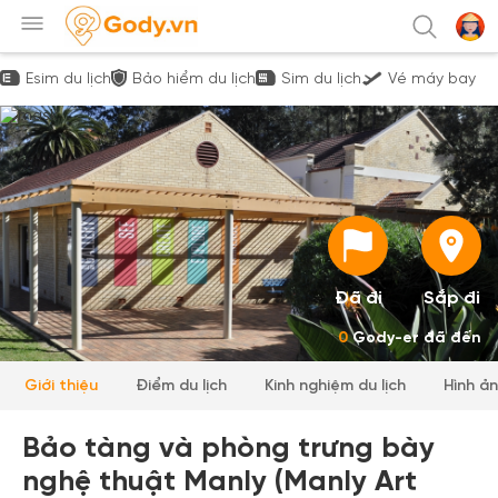
Esim du lịch
Bảo hiểm du lịch
Sim du lịch
Vé máy bay
Đã đi
Sắp đi
0
Gody-er đã đến
Giới thiệu
Điểm du lịch
Kinh nghiệm du lịch
Hình ả
Bảo tàng và phòng trưng bày
nghệ thuật Manly (Manly Art