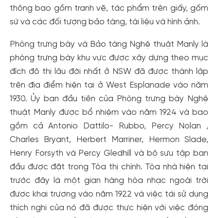
thông bao gồm tranh vẽ, tác phẩm trên giấy, gốm
sứ và các đối tượng bảo tàng, tài liệu và hình ảnh.
Phòng trưng bày và Bảo tàng Nghệ thuật Manly là
phòng trưng bày khu vực được xây dựng theo mục
đích đô thị lâu đời nhất ở NSW đã được thành lập
trên địa điểm hiện tại ở West Esplanade vào năm
1930. Ủy ban đầu tiên của Phòng trưng bày Nghệ
thuật Manly được bổ nhiệm vào năm 1924 và bao
gồm cả Antonio Dattilo- Rubbo, Percy Nolan ,
Charles Bryant, Herbert Marriner, Hermon Slade,
Henry Forsyth và Percy Gledhill và bộ sưu tập ban
đầu được đặt trong Tòa thị chính. Tòa nhà hiện tại
trước đây là một gian hàng hòa nhạc ngoài trời
được khai trương vào năm 1922 và việc tái sử dụng
thích nghi của nó đã được thực hiện với việc đóng