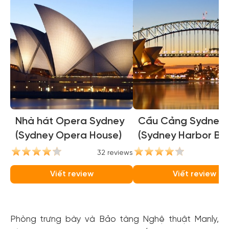
Nhà hát Opera Sydney
Cầu Cảng Sydney
(Sydney Opera House)
(Sydney Harbor Bri
32 reviews
31
Viết review
Viết review
Phòng trưng bày và Bảo tàng Nghệ thuật Manly,