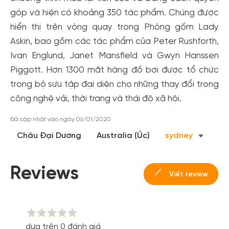
góp và hiện có khoảng 350 tác phẩm. Chúng được
hiển thị trên vòng quay trong Phòng gốm Lady
Askin, bao gồm các tác phẩm của Peter Rushforth,
Ivan Englund, Janet Mansfield và Gwyn Hanssen
Piggott. Hơn 1300 mặt hàng đồ bơi được tổ chức
trong bộ sưu tập đại diện cho những thay đổi trong
công nghệ vải, thời trang và thái độ xã hội.
Đã cập nhật vào ngày 06/01/2020
Châu Đại Dương
Australia (Úc)
sydney
Reviews
Viết review
dựa trên 0 đánh giá