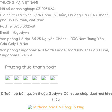
THƯƠNG MẠI VIỆT NAM)
Mã số doanh nghiệp: 0310931464
Địa chỉ trụ sở chính: 2/24 Đoàn Thị Điểm, Phường Cầu Kiệu, Thành
phố Hồ Chí Minh, Việt Nam
Hotline: 0938.002.969
Email: hi@gody.vn
Văn phòng Hà Nội: Số 25 Nguyễn Chánh – B3C Nam Trung Yên,
Cầu Giấy, Hà Nội
Văn phòng Singapore: 470 North Bridge Road #05-12 Bugis Cube,
Singapore (188735)
Phương thức thanh toán
© Toàn bộ bản quyền thuộc Gody.vn. Cấm sao chép dưới mọi hình
thức.