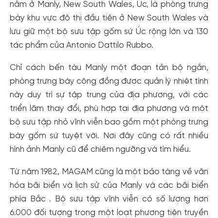
nằm ở Manly, New South Wales, Úc, là phòng trưng
bày khu vực đô thị đầu tiên ở New South Wales và
lưu giữ một bộ sưu tập gốm sứ Úc rộng lớn và 130
tác phẩm của Antonio Dattilo Rubbo.
Chỉ cách bến tàu Manly một đoạn tản bộ ngắn,
phòng trưng bày cộng đồng được quản lý nhiệt tình
này duy trì sự tập trung của địa phương, với các
triển lãm thay đổi, phù hợp tại địa phương và một
bộ sưu tập nhỏ vĩnh viễn bao gồm một phòng trưng
bày gốm sứ tuyệt vời. Nơi đây cũng có rất nhiều
hình ảnh Manly cũ để chiêm ngưỡng và tìm hiểu.
Từ năm 1982, MAGAM cũng là một bảo tàng về văn
hóa bãi biển và lịch sử của Manly và các bãi biển
phía Bắc . Bộ sưu tập vĩnh viễn có số lượng hơn
6.000 đối tượng trong một loạt phương tiện truyền