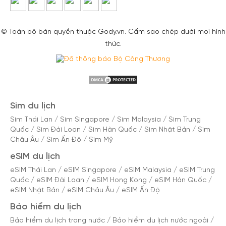
© Toàn bộ bản quyền thuộc Gody.vn. Cấm sao chép dưới mọi hình
thức.
Sim du lịch
Sim Thái Lan
/
Sim Singapore
/
Sim Malaysia
/
Sim Trung
Quốc
/
Sim Đài Loan
/
Sim Hàn Quốc
/
Sim Nhật Bản
/
Sim
Châu Âu
/
Sim Ấn Độ
/
Sim Mỹ
eSIM du lịch
eSIM Thái Lan
/
eSIM Singapore
/
eSIM Malaysia
/
eSIM Trung
Quốc
/
eSIM Đài Loan
/
eSIM Hong Kong
/
eSIM Hàn Quốc
/
eSIM Nhật Bản
/
eSIM Châu Âu
/
eSIM Ấn Độ
Bảo hiểm du lịch
Bảo hiểm du lịch trong nước
/
Bảo hiểm du lịch nước ngoài
/