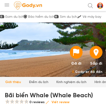
Esim du lịch
Bảo hiểm du lịch
Sim du lịch
Vé máy bay
Đã đi
Sắp đi
0
Gody-er đã đến
Giới thiệu
Điểm du lịch
Kinh nghiệm du lịch
Hình ả
Bãi biển Whale (Whale Beach)
0 reviews
Viết review