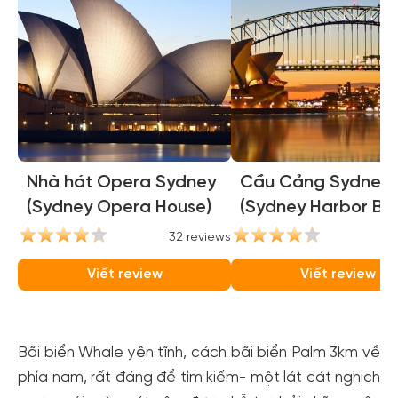
Nhà hát Opera Sydney
Cầu Cảng Sydney
(Sydney Opera House)
(Sydney Harbor Bri
32 reviews
31
Viết review
Viết review
Bãi biển Whale yên tĩnh, cách bãi biển Palm 3km về
phía nam, rất đáng để tìm kiếm- một lát cát nghịch