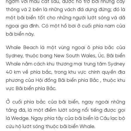
ngợm với màu cát sâu, được hỗ trợ bởi những cây
thông và 2 bên là những vách đá dựng đứng; đó là
một bãi biển tốt cho những người lướt sóng và dã
ngoại gia đình. Có một hồ bơi ở cuối phía nam của
bãi biển này.
Whale Beach là một vùng ngoại ô phía bắc của
Sydney, thuộc bang New South Wales, Úc. Bãi biển
Whale nằm cách khu thương mại trung tâm Sydney
40 km về phía bắc, trong khu vực chính quyền địa
phương của Hội đồng Bãi biển phía Bắc , thuộc khu
vực Bãi biển phía Bắc.
Ở cuối phía bắc của bãi biển, ngay ngoài những
tảng đá, là một điểm lướt sóng nổi tiếng được gọi
là Wedge. Ngay phía tây của bãi biển là Câu lạc bộ
cứu hộ lướt sóng thuộc bãi biển Whale.