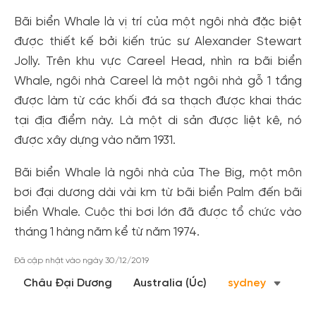
Bãi biển Whale là vị trí của một ngôi nhà đặc biệt
Tạo tài khoản nhanh - nhận nhiều ưu
được thiết kế bởi kiến ​​trúc sư Alexander Stewart
đãi!
Jolly. Trên khu vực Careel Head, nhìn ra bãi biển
Tạo tài khoản để có thể
nhận ngay các ưu đãi
hấp dẫn
Whale, ngôi nhà Careel là một ngôi nhà gỗ 1 tầng
dành cho thành viên đến từ các đối tác của Gody.vn dành
được làm từ các khối đá sa thạch được khai thác
cho cộng đồng.
tại địa điểm này. Là một di sản được liệt kê, nó
Đăng ký
được xây dựng vào năm 1931.
Hoặc đăng nhập bằng
Bãi biển Whale là ngôi nhà của The Big, một môn
Đăng nhập Facebook
Đăng nhập Google
bơi đại dương dài vài km từ bãi biển Palm đến bãi
biển Whale. Cuộc thi bơi lớn đã được tổ chức vào
tháng 1 hàng năm kể từ năm 1974.
Đã cập nhật vào ngày 30/12/2019
Châu Đại Dương
Australia (Úc)
sydney