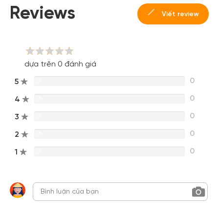
Reviews
Viết review
dựa trên 0 đánh giá
0
5
0%
0
4
0%
0
3
0%
0
2
0%
0
1
0%