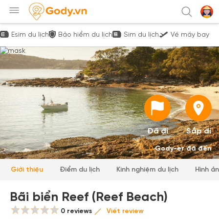
Esim du lịch
Bảo hiểm du lịch
Sim du lịch
Vé máy bay
Đã đi
Sắp đi
0
Gody-er đã đến
Giới thiệu
Điểm du lịch
Kinh nghiệm du lịch
Hình ả
Bãi biển Reef (Reef Beach)
0 reviews
Viết review