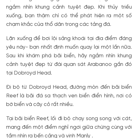
ngắm nhìn khung cảnh tuyệt đẹp. Khi thủy triều
xuống, bạn thậm chí có thể phát hiện ra một số
chạm khắc của thổ dân trong các tảng đá.
Lặn xuống để bơi lội sảng khoái tại địa điểm đáng
yêu này- bạn nhất định muốn quay lại một lần nữa.
Tạo tài khoản nhanh - nhận nhiều ưu
Sau khi khám phá bãi biển, hãy ngắm nhìn khung
đãi!
cảnh tuyệt đẹp từ đài quan sát Arabanoo gần đó
Tạo tài khoản để có thể
nhận ngay các ưu đãi
hấp dẫn
tại Dobroyd Head.
dành cho thành viên đến từ các đối tác của Gody.vn dành
cho cộng đồng.
Đi bộ từ Dobroyd Head, đường mòn đến bãi biển
Đăng ký
Reef là bãi đá sa thạch ven biển điển hình, nơi có
Hoặc đăng nhập bằng
bờ biển và cây cỏ rất nhiều.
Đăng nhập Facebook
Đăng nhập Google
Tại bãi biển Reef, lối đi bộ chạy song song với cát,
mang đến một điểm nghỉ ngơi giữa chừng cùng với
tầm nhìn ra bến cảng và vịnh Manly .