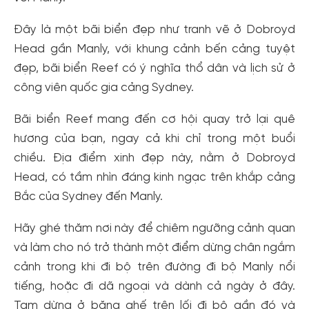
Đây là một bãi biển đẹp như tranh vẽ ở Dobroyd
Head gần Manly, với khung cảnh bến cảng tuyệt
đẹp, bãi biển Reef có ý nghĩa thổ dân và lịch sử ở
công viên quốc gia cảng Sydney.
Bãi biển Reef mang đến cơ hội quay trở lại quê
hương của bạn, ngay cả khi chỉ trong một buổi
chiều. Địa điểm xinh đẹp này, nằm ở Dobroyd
Head, có tầm nhìn đáng kinh ngạc trên khắp cảng
Bắc của Sydney đến Manly.
Hãy ghé thăm nơi này để chiêm ngưỡng cảnh quan
và làm cho nó trở thành một điểm dừng chân ngắm
cảnh trong khi đi bộ trên đường đi bộ Manly nổi
tiếng, hoặc đi dã ngoại và dành cả ngày ở đây.
Tạm dừng ở băng ghế trên lối đi bộ gần đó và