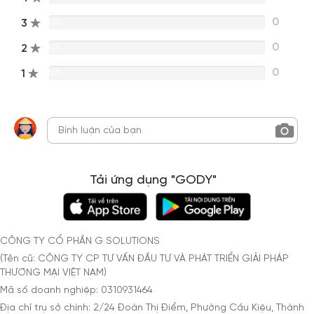
0
3
0%
0
2
0%
0
1
0%
Tải ứng dụng "GODY"
CÔNG TY CỔ PHẦN G SOLUTIONS
(Tên cũ: CÔNG TY CP TƯ VẤN ĐẦU TƯ VÀ PHÁT TRIỂN GIẢI PHÁP
THƯƠNG MẠI VIỆT NAM)
Mã số doanh nghiệp: 0310931464
Địa chỉ trụ sở chính: 2/24 Đoàn Thị Điểm, Phường Cầu Kiệu, Thành