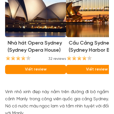
Nhà hát Opera Sydney
Cầu Cảng Sydney
(Sydney Opera House)
(Sydney Harbor Bri
32 reviews
31
Viết review
Viết review
Vịnh nhỏ xinh đẹp này nằm trên đường đi bộ ngắm
cảnh Manly trong công viên quốc gia cảng Sydney.
Nó có nước màu ngọc lam và tầm nhìn tuyệt vời đối
với Manly.