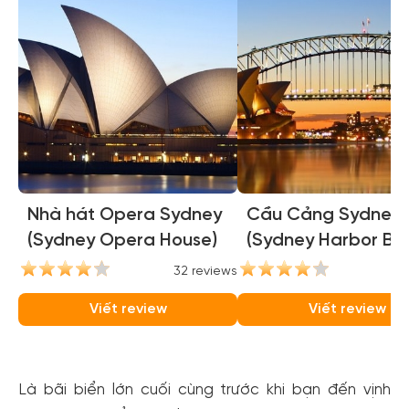
Nhà hát Opera Sydney
Cầu Cảng Sydney
(Sydney Opera House)
(Sydney Harbor Bri
32 reviews
31
Viết review
Viết review
Là bãi biển lớn cuối cùng trước khi bạn đến vịnh