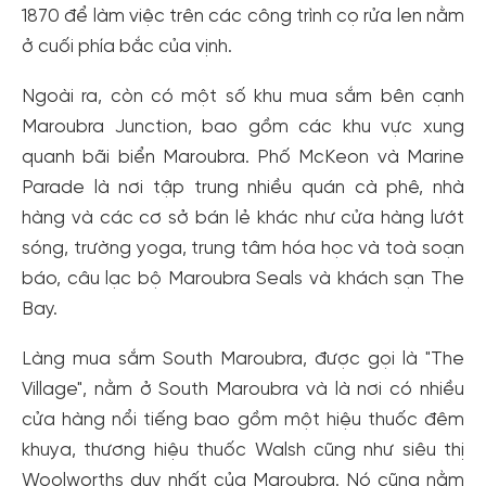
1870 để làm việc trên các công trình cọ rửa len nằm
ở cuối phía bắc của vịnh.
Ngoài ra, còn có một số khu mua sắm bên cạnh
Maroubra Junction, bao gồm các khu vực xung
quanh bãi biển Maroubra. Phố McKeon và Marine
Parade là nơi tập trung nhiều quán cà phê, nhà
hàng và các cơ sở bán lẻ khác như cửa hàng lướt
Tạo tài khoản nhanh - nhận nhiều ưu
sóng, trường yoga, trung tâm hóa học và toà soạn
đãi!
báo, câu lạc bộ Maroubra Seals và khách sạn The
Tạo tài khoản để có thể
nhận ngay các ưu đãi
hấp dẫn
Bay.
dành cho thành viên đến từ các đối tác của Gody.vn dành
cho cộng đồng.
Làng mua sắm South Maroubra, được gọi là "The
Village", nằm ở South Maroubra và là nơi có nhiều
Đăng ký
cửa hàng nổi tiếng bao gồm một hiệu thuốc đêm
Hoặc đăng nhập bằng
khuya, thương hiệu thuốc Walsh cũng như siêu thị
Đăng nhập Facebook
Đăng nhập Google
Woolworths duy nhất của Maroubra. Nó cũng nằm