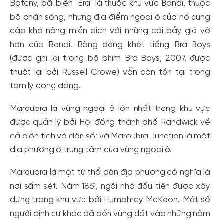
Botany, bãi biển "Bra" là thuộc khu vực Bondi, thuộc
bộ phận sóng, nhưng địa điểm ngoại ô của nó cung
cấp khả năng miễn dịch với những cái bẫy giả vờ
hơn của Bondi. Băng đảng khét tiếng Bra Boys
(được ghi lại trong bộ phim Bra Boys, 2007, được
thuật lại bởi Russell Crowe) vẫn còn tồn tại trong
tâm lý cộng đồng.
Maroubra là vùng ngoại ô lớn nhất trong khu vực
được quản lý bởi Hội đồng thành phố Randwick về
cả diện tích và dân số; và Maroubra Junction là một
địa phương ở trung tâm của vùng ngoại ô.
Maroubra là một từ thổ dân địa phương có nghĩa là
nơi sấm sét. Năm 1861, ngôi nhà đầu tiên được xây
dựng trong khu vực bởi Humphrey McKeon. Một số
người định cư khác đã đến vùng đất vào những năm