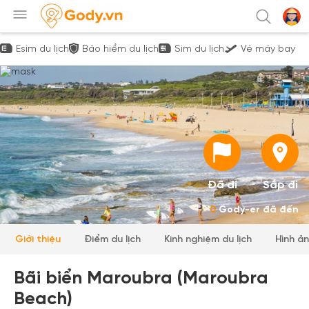
Esim du lịch
Bảo hiểm du lịch
Sim du lịch
Vé máy bay
Đã đi
Sắp đi
0
Gody-er đã đến
Giới thiệu
Điểm du lịch
Kinh nghiệm du lịch
Hình ả
Bãi biển Maroubra (Maroubra
Beach)