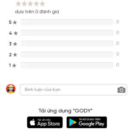
dựa trên 0 đánh giá
0
5
0%
0
4
0%
0
3
0%
0
2
0%
0
1
0%
Tải ứng dụng "GODY"