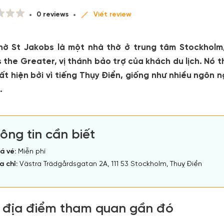
0 reviews
Viết review
hờ St Jakobs là một nhà thờ ở trung tâm Stockholm,
 the Greater, vị thánh bảo trợ của khách du lịch. Nó 
uất hiện bởi vì tiếng Thụy Điển, giống như nhiều ngôn
.
ông tin cần biết
á vé:
Miễn phí
a chỉ:
Västra Trädgårdsgatan 2A, 111 53 Stockholm, Thuỵ Điển
 địa điểm tham quan gần đó