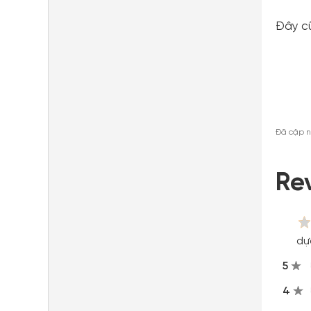
Đây cũ
Đã cập n
Re
dự
5
4