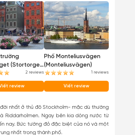
trường
Phố Monteliusvägen
get (Stortorget
(Monteliusvägen)
Plaza)
2 reviews
1 reviews
Viết review
Viết review
u đời nhất ở thủ đô Stockholm- mặc dù thường
và Riddarholmen. Ngay bên kia dòng nước từ
 đến nay. Bức tường đỏ đặc biệt của nó và một
trung nhất trong thành phố.