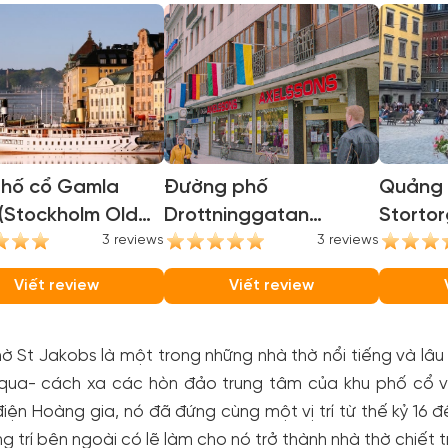
phố cổ Gamla
Đường phố
Quảng 
(Stockholm Old
Drottninggatan
Stortor
)
3 reviews
(Drottninggatan
3 reviews
Grand 
Street)
Viết review
Viết review
ờ St Jakobs là một trong những nhà thờ nổi tiếng và lâ
 qua- cách xa các hòn đảo trung tâm của khu phố cổ 
iện Hoàng gia, nó đã đứng cùng một vị trí từ thế kỷ 16
ng trí bên ngoài có lẽ làm cho nó trở thành nhà thờ chiết 