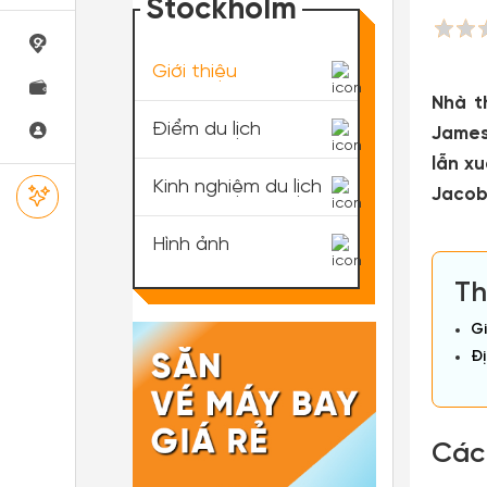
Stockholm
Giới thiệu
Nhà t
Điểm du lịch
James
lẫn x
Kinh nghiệm du lịch
Jacob
Hình ảnh
Th
Gi
Đị
Các