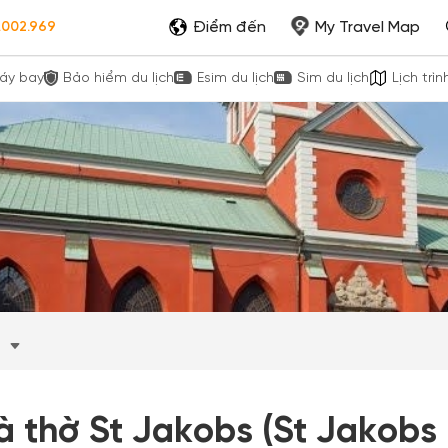
Điểm đến
My Travel Map
.002.969
áy bay
Bảo hiểm du lịch
Esim du lịch
Sim du lịch
Lịch trìn
m
à thờ St Jakobs (St Jakobs 