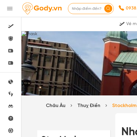
0938
Nhập điểm đến?
Vé m
Châu Âu
Thuỵ Điển
Stockhol
Nh