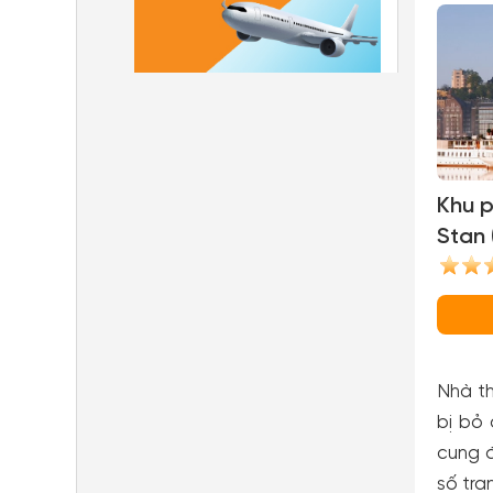
Khu 
Stan 
Town
Nhà th
bị bỏ
cung đ
số tra