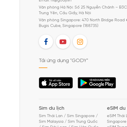
Email: hi@gody.vn
Văn phòng Hà Nội: Số 25 Nguyễn Chánh – B3
Trung Yên, Cầu Giấy, Hà Nội
Văn phòng Singapore: 470 North Bridge Road 
Bugis Cube, Singapore (188735)
FB
YT
IG
Tải ứng dụng "GODY"
Tải ứng dụng
Tải ứng dụng
"GODY"
"GODY"
Sim du lịch
eSIM du 
Sim Thái Lan
/
Sim Singapore
/
eSIM Thái 
Sim Malaysia
/
Sim Trung Quốc
Singapore