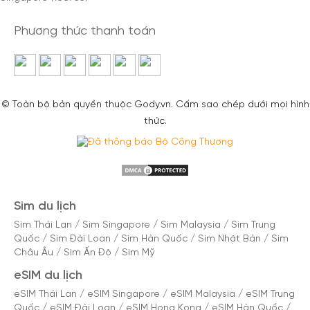
Phương thức thanh toán
© Toàn bộ bản quyền thuộc Gody.vn. Cấm sao chép dưới mọi hình
thức.
Sim du lịch
Sim Thái Lan
/
Sim Singapore
/
Sim Malaysia
/
Sim Trung
Quốc
/
Sim Đài Loan
/
Sim Hàn Quốc
/
Sim Nhật Bản
/
Sim
Châu Âu
/
Sim Ấn Độ
/
Sim Mỹ
eSIM du lịch
eSIM Thái Lan
/
eSIM Singapore
/
eSIM Malaysia
/
eSIM Trung
Quốc
/
eSIM Đài Loan
/
eSIM Hong Kong
/
eSIM Hàn Quốc
/