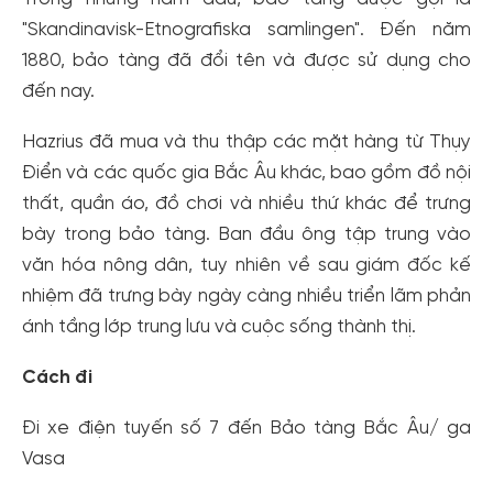
"Skandinavisk-Etnografiska samlingen". Đến năm
1880, bảo tàng đã đổi tên và được sử dụng cho
đến nay.
Hazrius đã mua và thu thập các mặt hàng từ Thụy
Điển và các quốc gia Bắc Âu khác, bao gồm đồ nội
thất, quần áo, đồ chơi và nhiều thứ khác để trưng
bày trong bảo tàng. Ban đầu ông tập trung vào
văn hóa nông dân, tuy nhiên về sau giám đốc kế
nhiệm đã trưng bày ngày càng nhiều triển lãm phản
ánh tầng lớp trung lưu và cuộc sống thành thị.
Tạo tài khoản nhanh - nhận nhiều ưu
đãi!
Cách đi
Tạo tài khoản để có thể
nhận ngay các ưu đãi
hấp dẫn
Đi xe điện tuyến số 7 đến Bảo tàng Bắc Âu/ ga
dành cho thành viên đến từ các đối tác của Gody.vn dành
Vasa
cho cộng đồng.