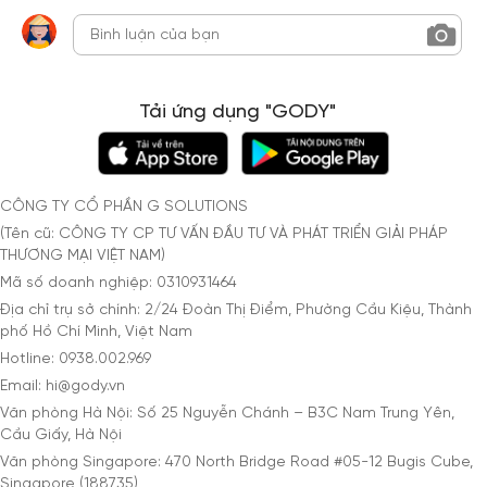
Tải ứng dụng "GODY"
CÔNG TY CỔ PHẦN G SOLUTIONS
(Tên cũ: CÔNG TY CP TƯ VẤN ĐẦU TƯ VÀ PHÁT TRIỂN GIẢI PHÁP
THƯƠNG MẠI VIỆT NAM)
Mã số doanh nghiệp: 0310931464
Địa chỉ trụ sở chính: 2/24 Đoàn Thị Điểm, Phường Cầu Kiệu, Thành
phố Hồ Chí Minh, Việt Nam
Hotline: 0938.002.969
Email: hi@gody.vn
Văn phòng Hà Nội: Số 25 Nguyễn Chánh – B3C Nam Trung Yên,
Cầu Giấy, Hà Nội
Văn phòng Singapore: 470 North Bridge Road #05-12 Bugis Cube,
Singapore (188735)