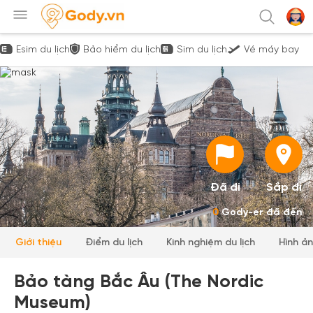
Esim du lịch
Bảo hiểm du lịch
Sim du lịch
Vé máy bay
Đã đi
Sắp đi
0
Gody-er đã đến
Giới thiệu
Điểm du lịch
Kinh nghiệm du lịch
Hình ả
Bảo tàng Bắc Âu (The Nordic
Museum)