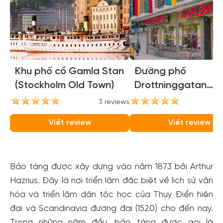
Khu phố cổ Gamla Stan
Đường phố
(Stockholm Old Town)
Drottninggatan
(Drottninggatan
3 reviews
3
Street)
Viết review
Viết review
Bảo tàng được xây dựng vào năm 1873 bởi Arthur
Hazrius. Đây là nơi triển lãm đặc biệt về lịch sử văn
hóa và triển lãm dân tộc học của Thụy Điển hiện
đại và Scandinavia đương đại (1520) cho đến nay.
Trong những năm đầu, bảo tàng được gọi là