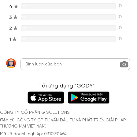
0
4
0%
0
3
0%
0
2
0%
0
1
0%
Tải ứng dụng "GODY"
CÔNG TY CỔ PHẦN G SOLUTIONS
(Tên cũ: CÔNG TY CP TƯ VẤN ĐẦU TƯ VÀ PHÁT TRIỂN GIẢI PHÁP
THƯƠNG MẠI VIỆT NAM)
Mã số doanh nghiệp: 0310931464