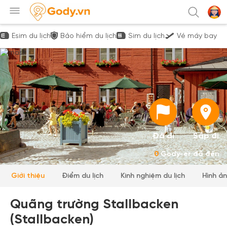
Esim du lịch
Bảo hiểm du lịch
Sim du lịch
Vé máy bay
Đã đi
Sắp đi
0
Gody-er đã đến
Giới thiệu
Điểm du lịch
Kinh nghiệm du lịch
Hình ả
Quãng trường Stallbacken
(Stallbacken)