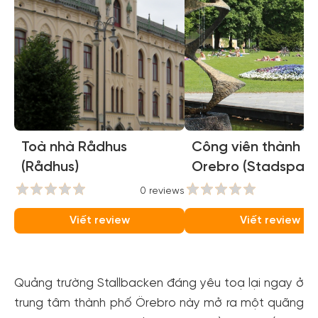
Toà nhà Rådhus
Công viên thành p
(Rådhus)
Orebro (Stadspark
0 reviews
0
Viết review
Viết review
Quảng trường Stallbacken đáng yêu toạ lại ngay ở
trung tâm thành phố Örebro này mở ra một quãng