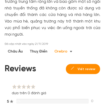
trường trung tâm rộng lớn và bao gồm một số ngôi
nhà truyền thống đã không còn được sử dụng và
chuyển đổi thành các cửa hàng và nhà hàng lớn.
Vào mùa hè, quảng trường này trở thành một khu
vực phổ biến phục vụ việc ăn uống ngoài trời của
mọi người.
Tạo tài khoản nhanh - nhận nhiều ưu
Đã cập nhật vào ngày 21/11/2019
đãi!
Châu Âu
Thuỵ Điển
Orebro
Tạo tài khoản để có thể
nhận ngay các ưu đãi
hấp dẫn
dành cho thành viên đến từ các đối tác của Gody.vn dành
cho cộng đồng.
Reviews
Viết review
Đăng ký
Hoặc đăng nhập bằng
Đăng nhập Facebook
Đăng nhập Google
dựa trên 0 đánh giá
0
5
0%