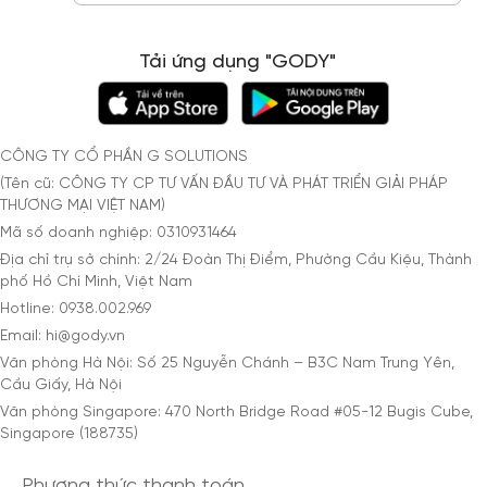
Tải ứng dụng "GODY"
CÔNG TY CỔ PHẦN G SOLUTIONS
(Tên cũ: CÔNG TY CP TƯ VẤN ĐẦU TƯ VÀ PHÁT TRIỂN GIẢI PHÁP
THƯƠNG MẠI VIỆT NAM)
Mã số doanh nghiệp: 0310931464
Địa chỉ trụ sở chính: 2/24 Đoàn Thị Điểm, Phường Cầu Kiệu, Thành
phố Hồ Chí Minh, Việt Nam
Hotline: 0938.002.969
Email: hi@gody.vn
Văn phòng Hà Nội: Số 25 Nguyễn Chánh – B3C Nam Trung Yên,
Cầu Giấy, Hà Nội
Văn phòng Singapore: 470 North Bridge Road #05-12 Bugis Cube,
Singapore (188735)
Phương thức thanh toán