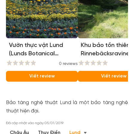
Vườn thực vật Lund
Khu bảo tồn thiên 
(Lunds Botanical
Rinnebäcksravinen
Garden)
(Rinnebäcksravinen
0 reviews
0
Viết review
Viết review
Bảo tàng nghệ thuật Lund là một bảo tàng nghệ
thuật hiện đại.
Đã cập nhật vào ngày 05/01/2019
Châu Âu
Thuỵ Điển
Lund