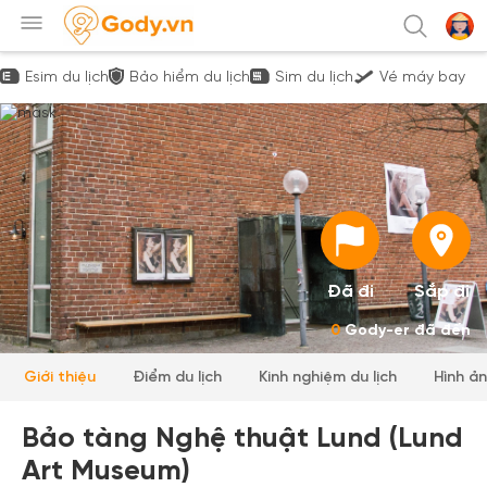
Esim du lịch
Bảo hiểm du lịch
Sim du lịch
Vé máy bay
Đã đi
Sắp đi
0
Gody-er đã đến
Giới thiệu
Điểm du lịch
Kinh nghiệm du lịch
Hình ả
Bảo tàng Nghệ thuật Lund (Lund
Art Museum)