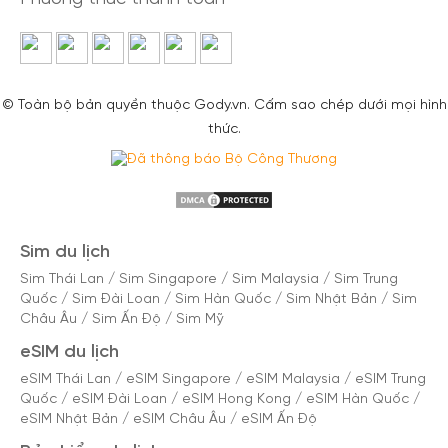
© Toàn bộ bản quyền thuộc Gody.vn. Cấm sao chép dưới mọi hình
thức.
Sim du lịch
Sim Thái Lan
/
Sim Singapore
/
Sim Malaysia
/
Sim Trung
Quốc
/
Sim Đài Loan
/
Sim Hàn Quốc
/
Sim Nhật Bản
/
Sim
Châu Âu
/
Sim Ấn Độ
/
Sim Mỹ
eSIM du lịch
eSIM Thái Lan
/
eSIM Singapore
/
eSIM Malaysia
/
eSIM Trung
Quốc
/
eSIM Đài Loan
/
eSIM Hong Kong
/
eSIM Hàn Quốc
/
eSIM Nhật Bản
/
eSIM Châu Âu
/
eSIM Ấn Độ