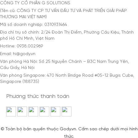
CÔNG TY CỔ PHẦN G SOLUTIONS
(Tên cũ: CÔNG TY CP TƯ VẤN ĐẦU TƯ VÀ PHÁT TRIỂN GIẢI PHÁP
THƯƠNG MẠI VIỆT NAM)
Mã số doanh nghiệp: 0310931464
Địa chỉ trụ sở chính: 2/24 Đoàn Thị Điểm, Phường Cầu Kiệu, Thành
phố Hồ Chí Minh, Việt Nam
Hotline: 0938.002.969
Email: hi@gody.vn
Văn phòng Hà Nội: Số 25 Nguyễn Chánh – B3C Nam Trung Yên,
Cầu Giấy, Hà Nội
Văn phòng Singapore: 470 North Bridge Road #05-12 Bugis Cube,
Singapore (188735)
Phương thức thanh toán
© Toàn bộ bản quyền thuộc Gody.vn. Cấm sao chép dưới mọi hình
thức.