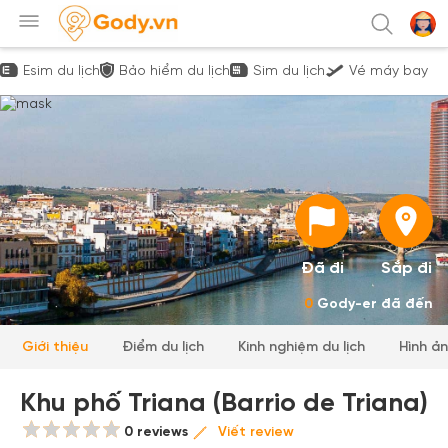
Esim du lịch
Bảo hiểm du lịch
Sim du lịch
Vé máy bay
Đã đi
Sắp đi
0
Gody-er đã đến
Giới thiệu
Điểm du lịch
Kinh nghiệm du lịch
Hình ả
Khu phố Triana (Barrio de Triana)
0 reviews
Viết review