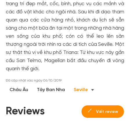
trang trí đẹp mắt, cốc, bình, phục vụ các mảnh và
đãi!
các đồ vật khác cho ngôi nhà. Sau khi đi dạo tham
Tạo tài khoản để có thể
nhận ngay các ưu đãi
hấp dẫn
quan qua các cửa hàng nhỏ, khách du lịch sẽ sẵn
dành cho thành viên đến từ các đối tác của Gody.vn dành
sàng cho một bữa ăn tại một trong những nhà hàng
cho cộng đồng.
ven sông của khu phố; còn có thể leo lên sân
Đăng ký
thượng ngoài trời nhìn ra các di tích của Seville. Một
Hoặc đăng nhập bằng
sự thật thú vị về khu phố Triana: Từ khu vực này gần
Đăng nhập Facebook
Đăng nhập Google
cầu San Telmo, Magellan bắt đầu chuyến đi vòng
quanh thế giới.
Đã cập nhật vào ngày 06/10/2019
Châu Âu
Tây Ban Nha
Seville
Reviews
Viết review