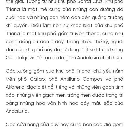
thế giới. Tương tự như khu phố Santa Cruz, khu phố
Triana là một mê cung của những con đường đá
cuội hẹp và những con hẻm dẫn đến quảng trường
khí quyển. Điều làm nên sự khác biệt của khu phố
Triana là một khu phố gốm truyền thống, cũng như
cộng đồng cư dân ở đây. Trong nhiều thế kỷ, người
dân của khu phố này đã sử dụng đất sét từ bờ sông
Guadalquivir để tạo ra đồ gốm Andalusia chính hiệu.
Các xưởng gốm của khu phố Triana, chủ yếu nằm
trên phố Callao, phố Antillano Campos và phố
Alfareria, đặc biệt nổi tiếng với những viên gạch tinh
xảo, những viên gạch men tráng men được trang trí
bằng những hoa văn hình học đầy màu sắc của
Andalusia.
Các cửa hàng của quý này cũng bán các đĩa gốm
Tạo tài khoản nhanh - nhận nhiều ưu