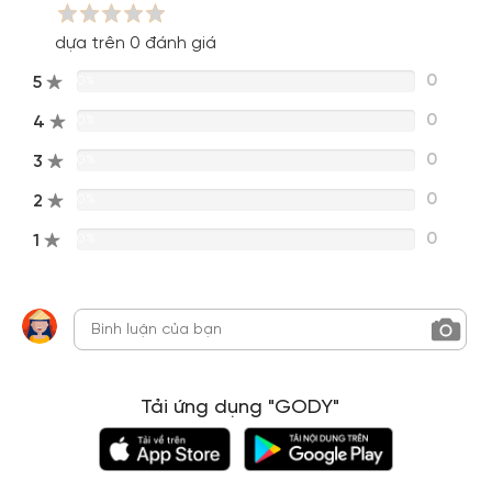
dựa trên 0 đánh giá
0
5
0%
0
4
0%
0
3
0%
0
2
0%
0
1
0%
Tải ứng dụng "GODY"