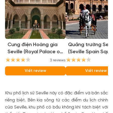
Cung điện Hoàng gia
Quảng trường Sevil
Seville (Royal Palace of
(Seville Spain Squa
Seville)
3 reviews
3
Viết review
Viết review
Khu phố lịch sử Seville này có đặc điểm và bản sắc
riêng biệt. Bên kia sông từ các điểm du lịch chính
của Seville, khu phố có bầu không khí tách biệt với