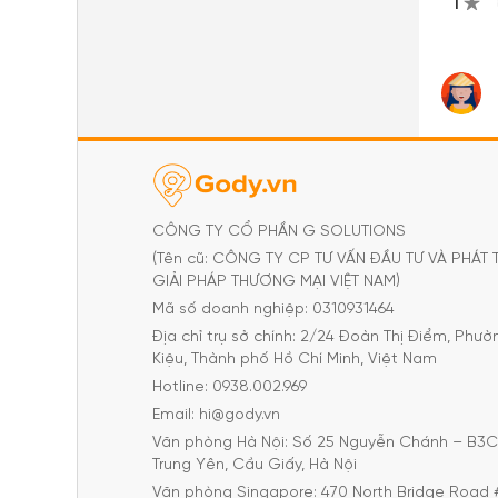
1
CÔNG TY CỔ PHẦN G SOLUTIONS
(Tên cũ: CÔNG TY CP TƯ VẤN ĐẦU TƯ VÀ PHÁT 
GIẢI PHÁP THƯƠNG MẠI VIỆT NAM)
Mã số doanh nghiệp: 0310931464
Địa chỉ trụ sở chính: 2/24 Đoàn Thị Điểm, Phư
Kiệu, Thành phố Hồ Chí Minh, Việt Nam
Hotline: 0938.002.969
Email: hi@gody.vn
Văn phòng Hà Nội: Số 25 Nguyễn Chánh – B3
Trung Yên, Cầu Giấy, Hà Nội
Văn phòng Singapore: 470 North Bridge Road 