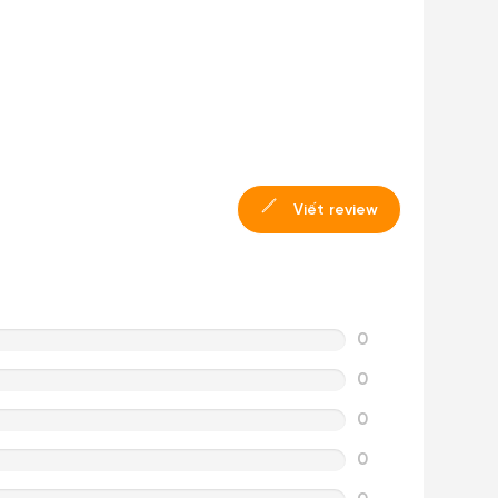
Viết review
0
0
0
0