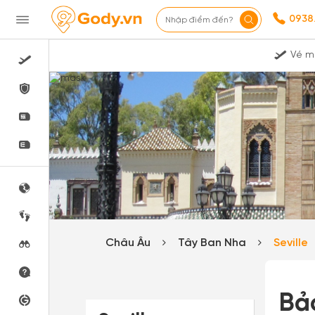
0938
Nhập điểm đến?
Vé m
Châu Âu
Tây Ban Nha
Seville
Bả