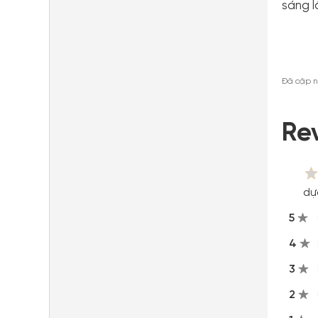
sáng l
Đã cập 
Re
dự
5
4
3
2