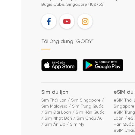
Bugis Cube, Singapore (188735)
FB
YT
IG
Tải ứng dụng "GODY"
Tải ứng dụng
Tải ứng dụng
"GODY"
"GODY"
Sim du lịch
eSIM du 
Sim Thái Lan
/
Sim Singapore
/
eSIM Thái 
Sim Malaysia
/
Sim Trung Quốc
Singapore
/
Sim Đài Loan
/
Sim Hàn Quốc
eSIM Trun
/
Sim Nhật Bản
/
Sim Châu Âu
Loan
/
eS
/
Sim Ấn Độ
/
Sim Mỹ
Hàn Quốc
eSIM Châu