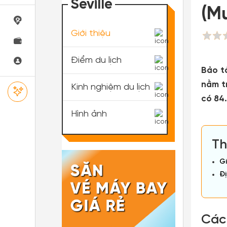
Seville
(M
Giới thiệu
Điểm du lịch
Bảo t
nằm t
Kinh nghiệm du lịch
có 84
Hình ảnh
Th
Gi
Đị
Các