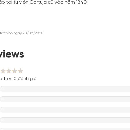
ập tại tu viện Cartuja cũ vào năm 1840.
nhật vào ngày 20/02/2020
views
a trên 0 đánh giá
0%
0%
0%
0%