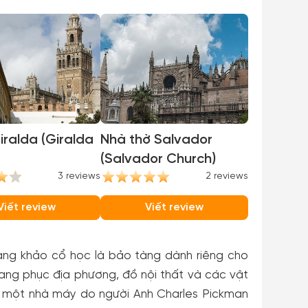
ralda (Giralda
Nhà thờ Salvador
(Salvador Church)
3 reviews
2 reviews
Viết review
Viết review
tàng khảo cổ học là bảo tàng dành riêng cho
ang phục địa phương, đồ nội thất và các vật
g một nhà máy do người Anh Charles Pickman