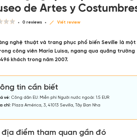
useo de Artes y Costumbres
0 reviews
Viết review
àng nghệ thuật và trang phục phổ biến Seville là một 
rong công viên María Luisa, ngang qua quãng trường 
.496 khách trong năm 2007.
ông tin cần biết
á vé:
Công dân EU: Miễn phí Người nước ngoài: 1.5 EUR
a chỉ:
Plaza América, 3, 41013 Sevilla, Tây Ban Nha
 địa điểm tham quan gần đó