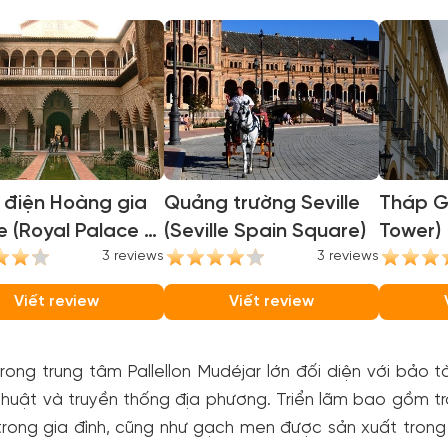
 điện Hoàng gia
Quảng trường Seville
Tháp Gi
le (Royal Palace of
(Seville Spain Square)
Tower)
e)
3 reviews
3 reviews
Viết review
Viết review
ong trung tâm Pallellon Mudéjar lớn đối diện với bảo 
huật và truyền thống địa phương. Triển lãm bao gồm tr
trong gia đình, cũng như gạch men được sản xuất tron