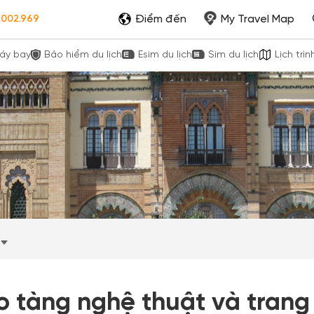
Điểm đến
My Travel Map
.002.969
áy bay
Bảo hiểm du lịch
Esim du lịch
Sim du lịch
Lịch trìn
o tàng nghệ thuật và trang