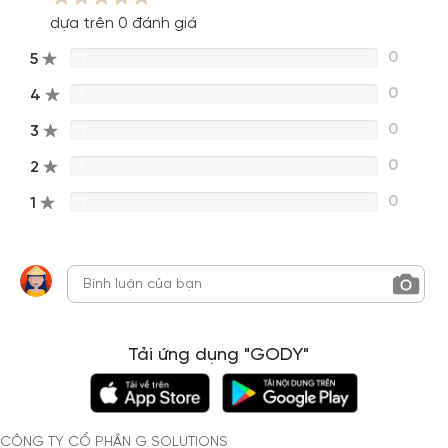
dựa trên 0 đánh giá
0
5
0%
0
4
0%
0
3
0%
0
2
0%
0
1
0%
Tải ứng dụng "GODY"
CÔNG TY CỔ PHẦN G SOLUTIONS