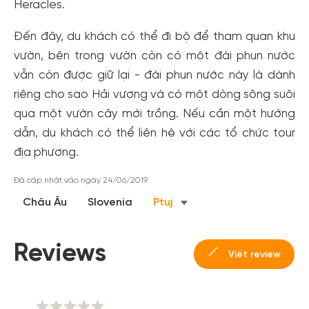
Heracles.
Đến đây, du khách có thể đi bộ để tham quan khu
vườn, bên trong vườn còn có một đài phun nước
vẫn còn được giữ lại - đài phun nước này là dành
riêng cho sao Hải vương và có một dòng sông suôi
qua một vườn cây mới trồng. Nếu cần một hướng
dẫn, du khách có thể liên hệ với các tổ chức tour
Tạo tài khoản nhanh - nhận nhiều ưu
địa phương.
đãi!
Đã cập nhật vào ngày 24/06/2019
Tạo tài khoản để có thể
nhận ngay các ưu đãi
hấp dẫn
Châu Âu
Slovenia
Ptuj
dành cho thành viên đến từ các đối tác của Gody.vn dành
cho cộng đồng.
Reviews
Đăng ký
Viết review
Hoặc đăng nhập bằng
Đăng nhập Facebook
Đăng nhập Google