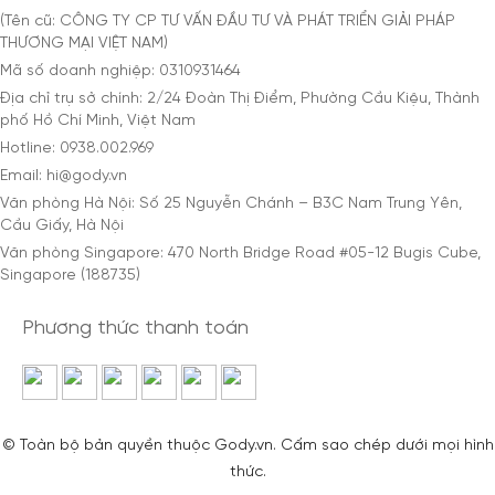
(Tên cũ: CÔNG TY CP TƯ VẤN ĐẦU TƯ VÀ PHÁT TRIỂN GIẢI PHÁP
THƯƠNG MẠI VIỆT NAM)
Mã số doanh nghiệp: 0310931464
Địa chỉ trụ sở chính: 2/24 Đoàn Thị Điểm, Phường Cầu Kiệu, Thành
phố Hồ Chí Minh, Việt Nam
Hotline: 0938.002.969
Email: hi@gody.vn
Văn phòng Hà Nội: Số 25 Nguyễn Chánh – B3C Nam Trung Yên,
Cầu Giấy, Hà Nội
Văn phòng Singapore: 470 North Bridge Road #05-12 Bugis Cube,
Singapore (188735)
Phương thức thanh toán
© Toàn bộ bản quyền thuộc Gody.vn. Cấm sao chép dưới mọi hình
thức.