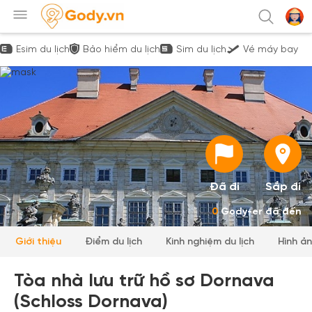
Esim du lịch
Bảo hiểm du lịch
Sim du lịch
Vé máy bay
Đã đi
Sắp đi
0
Gody-er đã đến
Giới thiệu
Điểm du lịch
Kinh nghiệm du lịch
Hình ả
Tòa nhà lưu trữ hồ sơ Dornava
(Schloss Dornava)