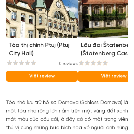
Tòa thị chính Ptuj (Ptuj
Lâu đài Štatenber
City Hall)
(Štatenberg Castle
0 reviews
0
Viết review
Viết review
Tòa nhà lưu trữ hồ sơ Dornava (Schloss Dornava) là
một tòa nhà rộng lớn nằm trên một vùng đất xanh
mát màu của câu cối, ở đây có có một trang viên
thú vị cùng những bức bích họa về người anh hùng