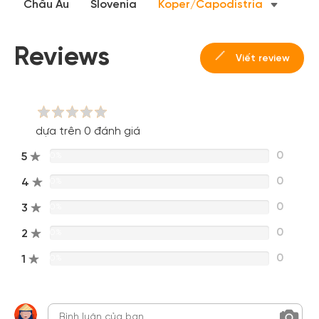
Châu Âu
Slovenia
Koper/Capodistria
Reviews
Viết review
dựa trên 0 đánh giá
0
5
0%
0
4
0%
0
3
0%
0
2
0%
0
1
0%