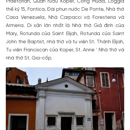
Praetorian, Quán rượu Koper, Cổng Muda, Loggia
thế kỷ 15, Fontica, Đài phun nước De Ponte, Nhà thờ
Casa Venezuela, Nhà Carpacci và Foresteria và
Armeria. Di sản lớn nhất là Nhà thờ Giả định của
Mary, Rotunda của Saint Elijah, Rotunda của Saint
John the Baptist, nhà thờ và tu viện St. Thánh Elijah,
Tu viện Franciscan của Koper, St. Anne ' Nhà thờ và
Tạo tài khoản nhanh - nhận nhiều ưu
nhà thờ St. Gia-cốp.
đãi!
Tạo tài khoản để có thể
nhận ngay các ưu đãi
hấp dẫn
dành cho thành viên đến từ các đối tác của Gody.vn dành
cho cộng đồng.
Đăng ký
Hoặc đăng nhập bằng
Đăng nhập Facebook
Đăng nhập Google