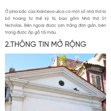
Ở phía bắc của Kidričeva ulica có một số nhà thờ bị
bỏ hoang từ thế kỷ 16, bao gồm Nhà thờ St
Nicholas. Bên ngoài được sơn trắng đơn giản, bên
trong được ốp gỗ tối màu.
2.THÔNG TIN MỞ RỘNG