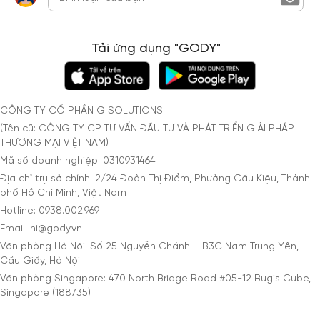
Tải ứng dụng "GODY"
CÔNG TY CỔ PHẦN G SOLUTIONS
(Tên cũ: CÔNG TY CP TƯ VẤN ĐẦU TƯ VÀ PHÁT TRIỂN GIẢI PHÁP
THƯƠNG MẠI VIỆT NAM)
Mã số doanh nghiệp: 0310931464
Địa chỉ trụ sở chính: 2/24 Đoàn Thị Điểm, Phường Cầu Kiệu, Thành
phố Hồ Chí Minh, Việt Nam
Hotline: 0938.002.969
Email: hi@gody.vn
Văn phòng Hà Nội: Số 25 Nguyễn Chánh – B3C Nam Trung Yên,
Cầu Giấy, Hà Nội
Văn phòng Singapore: 470 North Bridge Road #05-12 Bugis Cube,
Singapore (188735)