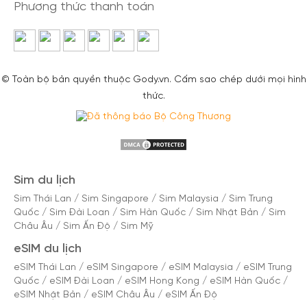
Phương thức thanh toán
© Toàn bộ bản quyền thuộc Gody.vn. Cấm sao chép dưới mọi hình
thức.
Sim du lịch
Sim Thái Lan
/
Sim Singapore
/
Sim Malaysia
/
Sim Trung
Quốc
/
Sim Đài Loan
/
Sim Hàn Quốc
/
Sim Nhật Bản
/
Sim
Châu Âu
/
Sim Ấn Độ
/
Sim Mỹ
eSIM du lịch
eSIM Thái Lan
/
eSIM Singapore
/
eSIM Malaysia
/
eSIM Trung
Quốc
/
eSIM Đài Loan
/
eSIM Hong Kong
/
eSIM Hàn Quốc
/
eSIM Nhật Bản
/
eSIM Châu Âu
/
eSIM Ấn Độ