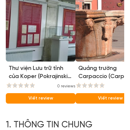
Thư viện Lưu trữ tỉnh
Quảng trường
của Koper (Pokrajinski
Carpaccio (Carpac
arhiv Koper)
square)
0 reviews
0
Viết review
Viết review
1. THÔNG TIN CHUNG