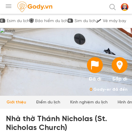
Esim du lịch
Bảo hiểm du lịch
Sim du lịch
Vé máy bay
Đã đi
Sắp đi
0
Gody-er đã đến
Giới thiệu
Điểm du lịch
Kinh nghiệm du lịch
Hình ả
Nhà thờ Thánh Nicholas (St.
Nicholas Church)