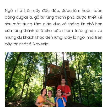
Đăng ký
Hoặc đăng nhập bằng
Ngôi nhà trên cây độc đáo, được làm hoàn toàn
Đăng nhập Facebook
Đăng nhập Google
bằng duglasia, gỗ từ rừng thành phố, được thiết kế
như một trung tâm giáo dục và thông tin nhỏ hơn
của rừng thành phố cho các nhóm trường học và
những du khách khác đến rừng. Đây là ngôi nhà trên
cây lớn nhất ở Slovenia.