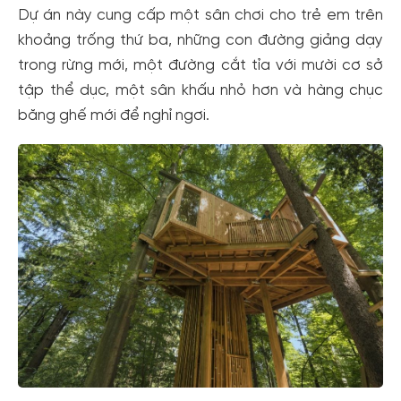
Dự án này cung cấp một sân chơi cho trẻ em trên
khoảng trống thứ ba, những con đường giảng dạy
trong rừng mới, một đường cắt tỉa với mười cơ sở
tập thể dục, một sân khấu nhỏ hơn và hàng chục
băng ghế mới để nghỉ ngơi.
Tạo tài khoản nhanh - nhận nhiều ưu
đãi!
Tạo tài khoản để có thể
nhận ngay các ưu đãi
hấp dẫn
dành cho thành viên đến từ các đối tác của Gody.vn dành
cho cộng đồng.