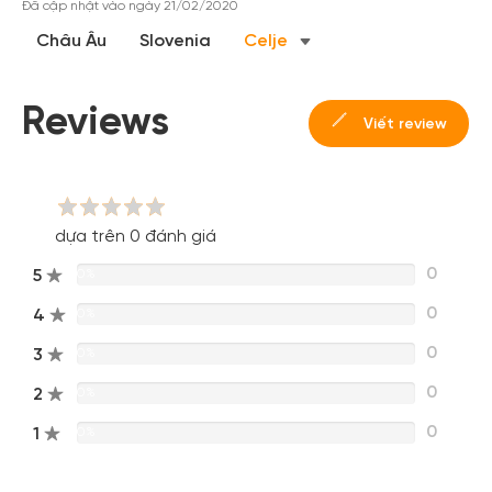
Đã cập nhật vào ngày 21/02/2020
Châu Âu
Slovenia
Celje
Reviews
Viết review
dựa trên 0 đánh giá
0
5
0%
0
4
0%
0
3
0%
0
2
0%
0
1
0%