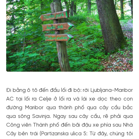
Đi bằng ô tô đến đầu lối đi bộ: rời Ljubljana-Maribor
AC tại lối ra Celje ở lối ra và lái xe dọc theo con
đường Maribor qua thành phố qua cây cầu bắc
qua sông Savinja. Ngay sau cây cầu, rẽ phải qua
Công viên Thành phố đến bãi đậu xe phía sau Nhà
Cây bên trái (Partizanska ulica 5: Từ đây, chúng tôi