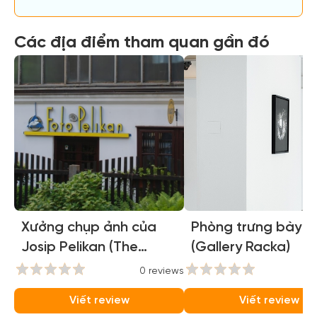
Các địa điểm tham quan gần đó
Xưởng chụp ảnh của
Phòng trưng bày R
Josip Pelikan (The
(Gallery Racka)
Photographic Studio of
0 reviews
0
Josip Pelikan)
Viết review
Viết review