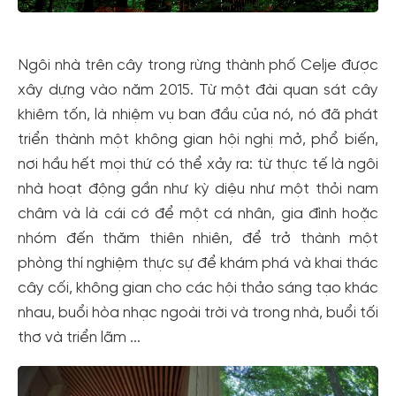
Ngôi nhà trên cây trong rừng thành phố Celje được
xây dựng vào năm 2015. Từ một đài quan sát cây
khiêm tốn, là nhiệm vụ ban đầu của nó, nó đã phát
triển thành một không gian hội nghị mở, phổ biến,
nơi hầu hết mọi thứ có thể xảy ra: từ thực tế là ngôi
nhà hoạt động gần như kỳ diệu như một thỏi nam
châm và là cái cớ để một cá nhân, gia đình hoặc
nhóm đến thăm thiên nhiên, để trở thành một
phòng thí nghiệm thực sự để khám phá và khai thác
cây cối, không gian cho các hội thảo sáng tạo khác
nhau, buổi hòa nhạc ngoài trời và trong nhà, buổi tối
thơ và triển lãm ...