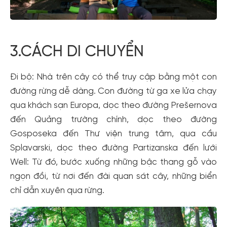
3.CÁCH DI CHUYỂN
Đi bộ: Nhà trên cây có thể truy cập bằng một con
đường rừng dễ dàng. Con đường từ ga xe lửa chạy
qua khách sạn Europa, dọc theo đường Prešernova
đến Quảng trường chính, dọc theo đường
Gosposeka đến Thư viện trung tâm, qua cầu
Splavarski, dọc theo đường Partizanska đến lưới
Well: Từ đó, bước xuống những bậc thang gỗ vào
ngọn đồi, từ nơi đến đài quan sát cây, những biển
chỉ dẫn xuyên qua rừng.