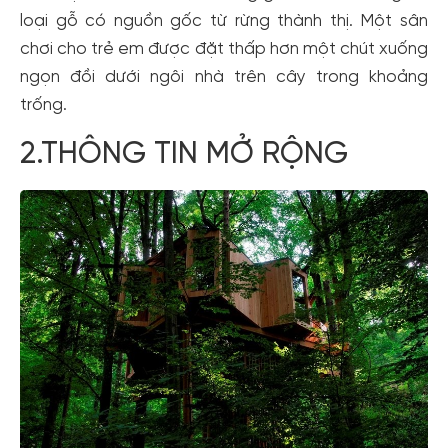
loại gỗ có nguồn gốc từ rừng thành thị. Một sân
chơi cho trẻ em được đặt thấp hơn một chút xuống
ngọn đồi dưới ngôi nhà trên cây trong khoảng
trống.
2.THÔNG TIN MỞ RỘNG