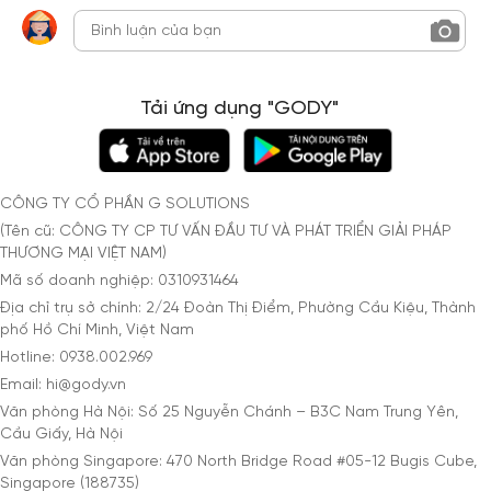
Tải ứng dụng "GODY"
CÔNG TY CỔ PHẦN G SOLUTIONS
(Tên cũ: CÔNG TY CP TƯ VẤN ĐẦU TƯ VÀ PHÁT TRIỂN GIẢI PHÁP
THƯƠNG MẠI VIỆT NAM)
Mã số doanh nghiệp: 0310931464
Địa chỉ trụ sở chính: 2/24 Đoàn Thị Điểm, Phường Cầu Kiệu, Thành
phố Hồ Chí Minh, Việt Nam
Hotline: 0938.002.969
Email: hi@gody.vn
Văn phòng Hà Nội: Số 25 Nguyễn Chánh – B3C Nam Trung Yên,
Cầu Giấy, Hà Nội
Văn phòng Singapore: 470 North Bridge Road #05-12 Bugis Cube,
Singapore (188735)