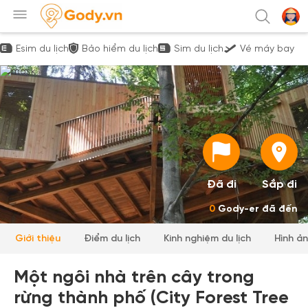
Esim du lịch
Bảo hiểm du lịch
Sim du lịch
Vé máy bay
Đã đi
Sắp đi
0
Gody-er đã đến
Giới thiệu
Điểm du lịch
Kinh nghiệm du lịch
Hình ả
Một ngôi nhà trên cây trong
rừng thành phố (City Forest Tree