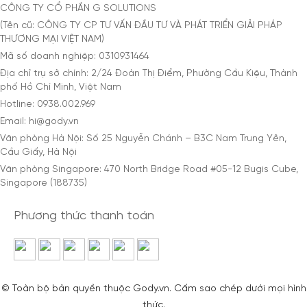
CÔNG TY CỔ PHẦN G SOLUTIONS
(Tên cũ: CÔNG TY CP TƯ VẤN ĐẦU TƯ VÀ PHÁT TRIỂN GIẢI PHÁP
THƯƠNG MẠI VIỆT NAM)
Mã số doanh nghiệp: 0310931464
Địa chỉ trụ sở chính: 2/24 Đoàn Thị Điểm, Phường Cầu Kiệu, Thành
phố Hồ Chí Minh, Việt Nam
Hotline: 0938.002.969
Email: hi@gody.vn
Văn phòng Hà Nội: Số 25 Nguyễn Chánh – B3C Nam Trung Yên,
Cầu Giấy, Hà Nội
Văn phòng Singapore: 470 North Bridge Road #05-12 Bugis Cube,
Singapore (188735)
Phương thức thanh toán
© Toàn bộ bản quyền thuộc Gody.vn. Cấm sao chép dưới mọi hình
thức.