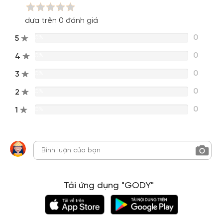
dựa trên 0 đánh giá
0
5
0%
0
4
0%
0
3
0%
0
2
0%
0
1
0%
Tải ứng dụng "GODY"