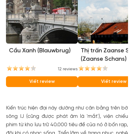
Cầu Xanh (Blauwbrug)
Thị trấn Zaanse Sc
(Zaanse Schans)
12 reviews
1
Viết review
Viết review
Kiến trúc hiện đại này dường như cân bằng trên bờ
sông IJ (cũng được phát âm là 'mắt'), viện chiếu
phim từ kho lưu trữ 40.000 tiêu đề của nó ở bốn rạp,
đôi khi có nhạc sống. Triển lãm về trang phục, nghệ