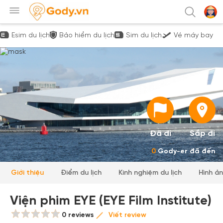
Esim du lịch
Bảo hiểm du lịch
Sim du lịch
Vé máy bay
Đã đi
Sắp đi
0
Gody-er đã đến
Giới thiệu
Điểm du lịch
Kinh nghiệm du lịch
Hình ả
Viện phim EYE (EYE Film Institute)
0 reviews
Viết review