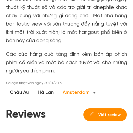
thuật kỹ thuật số và các trò giải trí cinephile khác
chạy cùng với những gì đang chơi. Một nhà hàng
bar-tastic view với sân thượng đầy nắng tuyệt vời
(khi mặt trời xuất hiện) là một hangout phổ biến ở
bên này của dòng sông.
Các cửa hàng quà tặng đính kèm bán áp phích
phim cổ điển và một bộ sách tuyệt vời cho những
Tạo tài khoản nhanh - nhận nhiều ưu
người yêu thích phim.
đãi!
Đã cập nhật vào ngày 20/11/2019
Tạo tài khoản để có thể
nhận ngay các ưu đãi
hấp dẫn
dành cho thành viên đến từ các đối tác của Gody.vn dành
Châu Âu
Hà Lan
Amsterdam
cho cộng đồng.
Đăng ký
Reviews
Viết review
Hoặc đăng nhập bằng
Đăng nhập Facebook
Đăng nhập Google