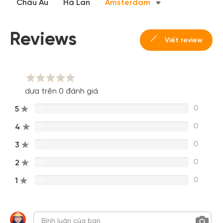
Châu Âu
Hà Lan
Amsterdam
Hoặc đăng nhập bằng
Đăng nhập Facebook
Đăng nhập Google
Reviews
Viết review
dựa trên 0 đánh giá
0
5
0%
0
4
0%
0
3
0%
0
2
0%
0
1
0%