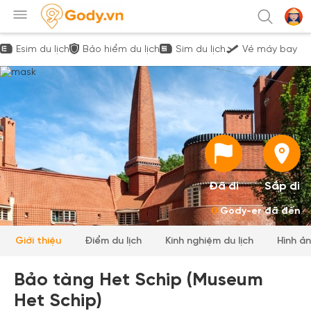
Esim du lịch
Bảo hiểm du lịch
Sim du lịch
Vé máy bay
Đã đi
Sắp đi
0
Gody-er đã đến
Giới thiệu
Điểm du lịch
Kinh nghiệm du lịch
Hình ả
Bảo tàng Het Schip (Museum
Het Schip)