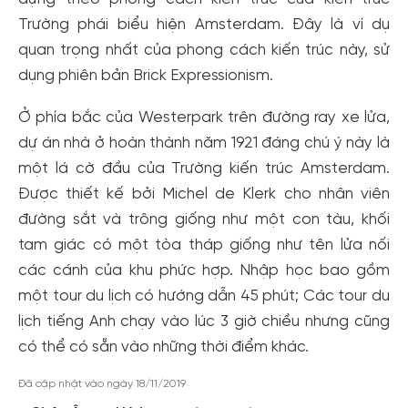
Trường phái biểu hiện Amsterdam. Đây là ví dụ
quan trọng nhất của phong cách kiến trúc này, sử
dụng phiên bản Brick Expressionism.
Ở phía bắc của Westerpark trên đường ray xe lửa,
dự án nhà ở hoàn thành năm 1921 đáng chú ý này là
một lá cờ đầu của Trường kiến trúc Amsterdam.
Được thiết kế bởi Michel de Klerk cho nhân viên
đường sắt và trông giống như một con tàu, khối
tam giác có một tòa tháp giống như tên lửa nối
Tạo tài khoản nhanh - nhận nhiều ưu
các cánh của khu phức hợp. Nhập học bao gồm
đãi!
một tour du lịch có hướng dẫn 45 phút; Các tour du
lịch tiếng Anh chạy vào lúc 3 giờ chiều nhưng cũng
Tạo tài khoản để có thể
nhận ngay các ưu đãi
hấp dẫn
dành cho thành viên đến từ các đối tác của Gody.vn dành
có thể có sẵn vào những thời điểm khác.
cho cộng đồng.
Đã cập nhật vào ngày 18/11/2019
Đăng ký