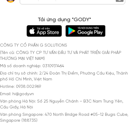
Tải ứng dụng "GODY"
CÔNG TY CỔ PHẦN G SOLUTIONS
(Tên cũ: CÔNG TY CP TƯ VẤN ĐẦU TƯ VÀ PHÁT TRIỂN GIẢI PHÁP
THƯƠNG MẠI VIỆT NAM)
Mã số doanh nghiệp: 0310931464
Địa chỉ trụ sở chính: 2/24 Đoàn Thị Điểm, Phường Cầu Kiệu, Thành
phố Hồ Chí Minh, Việt Nam
Hotline: 0938.002.969
Email: hi@gody.vn
Văn phòng Hà Nội: Số 25 Nguyễn Chánh – B3C Nam Trung Yên,
Cầu Giấy, Hà Nội
Văn phòng Singapore: 470 North Bridge Road #05-12 Bugis Cube,
Singapore (188735)