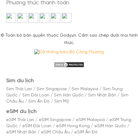
Phương thức thanh toán
© Toàn bộ bản quyền thuộc Gody.vn. Cấm sao chép dưới mọi hình
thức.
Sim du lịch
Sim Thái Lan
/
Sim Singapore
/
Sim Malaysia
/
Sim Trung
Quốc
/
Sim Đài Loan
/
Sim Hàn Quốc
/
Sim Nhật Bản
/
Sim
Châu Âu
/
Sim Ấn Độ
/
Sim Mỹ
eSIM du lịch
eSIM Thái Lan
/
eSIM Singapore
/
eSIM Malaysia
/
eSIM Trung
Quốc
/
eSIM Đài Loan
/
eSIM Hong Kong
/
eSIM Hàn Quốc
/
eSIM Nhật Bản
/
eSIM Châu Âu
/
eSIM Ấn Độ