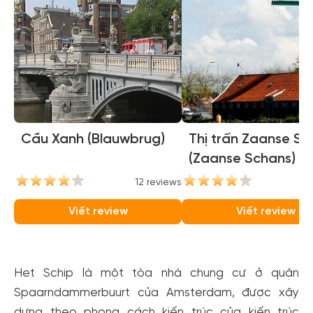
Cầu Xanh (Blauwbrug)
Thị trấn Zaanse Sc
(Zaanse Schans)
12 reviews
1
Viết review
Viết review
Het Schip là một tòa nhà chung cư ở quận
Spaarndammerbuurt của Amsterdam, được xây
dựng theo phong cách kiến trúc của kiến trúc