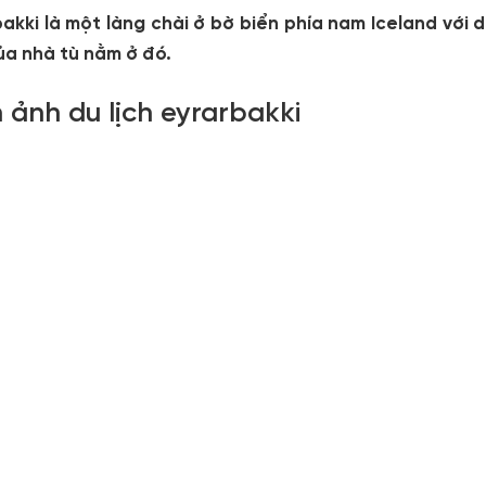
bakki là một làng chài ở bờ biển phía nam Iceland với
ủa nhà tù nằm ở đó.
 ảnh du lịch eyrarbakki