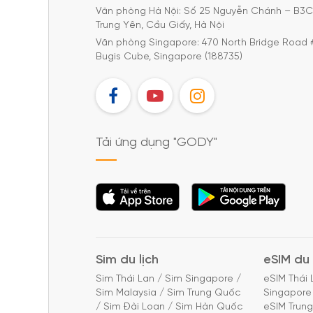
Văn phòng Hà Nội: Số 25 Nguyễn Chánh – B3
Trung Yên, Cầu Giấy, Hà Nội
Văn phòng Singapore: 470 North Bridge Road 
Bugis Cube, Singapore (188735)
FB
YT
IG
Tải ứng dụng "GODY"
Tải ứng dụng
Tải ứng dụng
"GODY"
"GODY"
Sim du lịch
eSIM du 
Sim Thái Lan
/
Sim Singapore
/
eSIM Thái 
Sim Malaysia
/
Sim Trung Quốc
Singapore
/
Sim Đài Loan
/
Sim Hàn Quốc
eSIM Trun