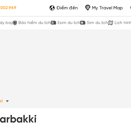
Điểm đến
My Travel Map
.002.969
áy bay
Bảo hiểm du lịch
Esim du lịch
Sim du lịch
Lịch trìn
ki
rarbakki