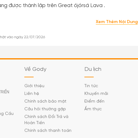
àng được thành lập trên Great ójórsá Lava .
Xem Thêm Nội Dung
hật vào ngày 22/07/2026
Về Gody
Du lịch
Giới thiệu
Tin tức
TRIỂN
Liên hệ
Khuyến mãi
Chính sách bảo mật
Điểm đến
Câu hỏi thường gặp
Ẩm thực
ờng Cầu
Chính sách Đổi Trả và
Hoàn Tiền
Chính sách thanh toán