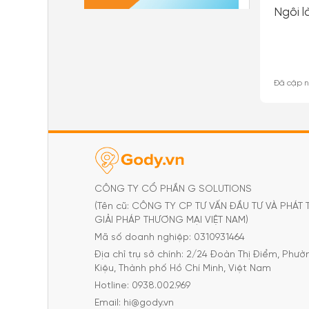
Ngôi l
Đã cập n
CÔNG TY CỔ PHẦN G SOLUTIONS
(Tên cũ: CÔNG TY CP TƯ VẤN ĐẦU TƯ VÀ PHÁT 
GIẢI PHÁP THƯƠNG MẠI VIỆT NAM)
Mã số doanh nghiệp: 0310931464
Địa chỉ trụ sở chính: 2/24 Đoàn Thị Điểm, Phư
Kiệu, Thành phố Hồ Chí Minh, Việt Nam
Hotline: 0938.002.969
Email: hi@gody.vn