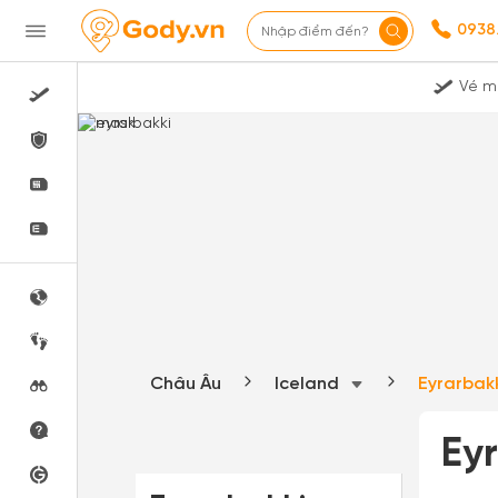
0938
Nhập điểm đến?
Vé m
Châu Âu
Iceland
Eyrarbak
Ey