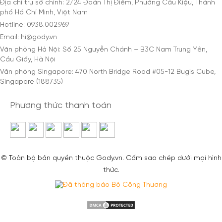
Địa chỉ trụ sở chính: 2/24 Đoàn Thị Điểm, Phường Cầu Kiệu, Thành
phố Hồ Chí Minh, Việt Nam
Hotline: 0938.002.969
Email: hi@gody.vn
Văn phòng Hà Nội: Số 25 Nguyễn Chánh – B3C Nam Trung Yên,
Cầu Giấy, Hà Nội
Văn phòng Singapore: 470 North Bridge Road #05-12 Bugis Cube,
Singapore (188735)
Phương thức thanh toán
© Toàn bộ bản quyền thuộc Gody.vn. Cấm sao chép dưới mọi hình
thức.