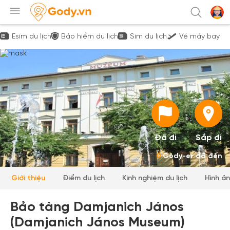
Esim du lịch
Bảo hiểm du lịch
Sim du lịch
Vé máy bay
Đã đi
Sắp đi
0
Gody-er đã đến
Giới thiệu
Điểm du lịch
Kinh nghiệm du lịch
Hình ả
Bảo tàng Damjanich János
(Damjanich János Museum)