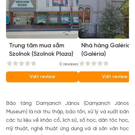
Trung tâm mua sắm
Nhà hàng Galéria
Szolnok (Szolnok Plaza)
(Galéria)
0 reviews
0
Viết review
Viết review
Bảo tàng Damjanich János (Damjanich János
Museum) là nơi thu thập, bảo tồn, xử lý và xuất bản
các tư liệu về khảo cổ, lịch sử, số học, dân tộc học,
mỹ thuật, nghệ thuật ứng dụng và di sản văn học