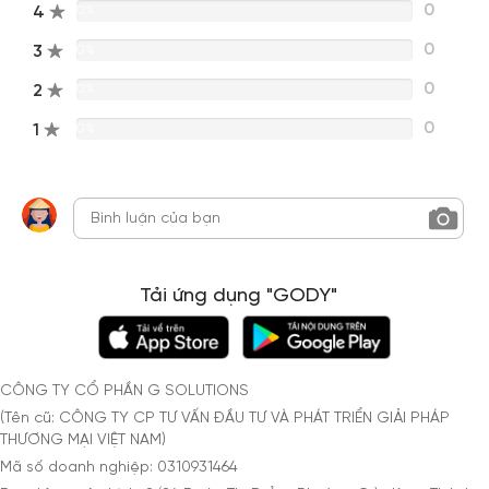
0
4
0%
0
3
0%
0
2
0%
0
1
0%
Tải ứng dụng "GODY"
CÔNG TY CỔ PHẦN G SOLUTIONS
(Tên cũ: CÔNG TY CP TƯ VẤN ĐẦU TƯ VÀ PHÁT TRIỂN GIẢI PHÁP
THƯƠNG MẠI VIỆT NAM)
Mã số doanh nghiệp: 0310931464