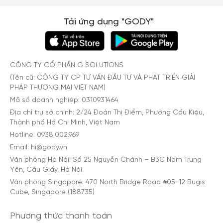
Tải ứng dụng "GODY"
CÔNG TY CỔ PHẦN G SOLUTIONS
(Tên cũ: CÔNG TY CP TƯ VẤN ĐẦU TƯ VÀ PHÁT TRIỂN GIẢI
PHÁP THƯƠNG MẠI VIỆT NAM)
Mã số doanh nghiệp: 0310931464
Địa chỉ trụ sở chính: 2/24 Đoàn Thị Điểm, Phường Cầu Kiệu,
Thành phố Hồ Chí Minh, Việt Nam
Hotline: 0938.002.969
Email: hi@gody.vn
Văn phòng Hà Nội: Số 25 Nguyễn Chánh – B3C Nam Trung
Yên, Cầu Giấy, Hà Nội
Văn phòng Singapore: 470 North Bridge Road #05-12 Bugis
Cube, Singapore (188735)
Phương thức thanh toán