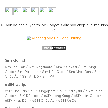
© Toàn bộ bản quyền thuộc Gody.vn. Cấm sao chép dưới mọi hình
thức.
Sim du lịch
Sim Thái Lan
/
Sim Singapore
/
Sim Malaysia
/
Sim Trung
Quốc
/
Sim Đài Loan
/
Sim Hàn Quốc
/
Sim Nhật Bản
/
Sim
Châu Âu
/
Sim Ấn Độ
/
Sim Mỹ
eSIM du lịch
eSIM Thái Lan
/
eSIM Singapore
/
eSIM Malaysia
/
eSIM Trung
Quốc
/
eSIM Đài Loan
/
eSIM Hong Kong
/
eSIM Hàn Quốc
/
eSIM Nhật Bản
/
eSIM Châu Âu
/
eSIM Ấn Độ