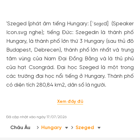
Xem tất cả ảnh
'Szeged (phát âm tiếng Hungary: [ˈsɛɡɛd] (Speaker
Icon.svg nghe); tiếng Đức: Szegedin là thành phố
Hungary, là thành phố lớn thứ 3 Hungary (sau thủ đô
Budapest, Debrecen), thành phố lớn nhất và trung
tâm vùng của Nam Đại Đồng Bằng và là thủ phủ
của hạt Csongrád. Đại học Szeged là một trong
các trường đại học nổi tiếng ở Hungary. Thành phố
có diện tích 280,84 km2, dân số là người.
Xem đầy đủ
Đã cập nhật vào ngày 17/07/2026
Châu Âu
Hungary
Szeged