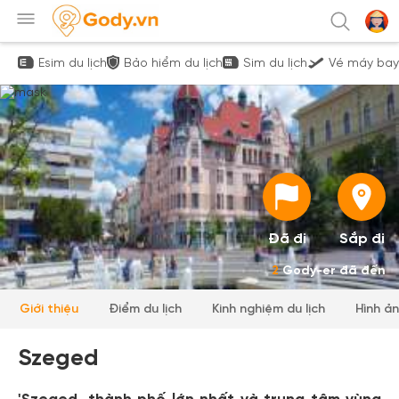
Esim du lịch
Bảo hiểm du lịch
Sim du lịch
Vé máy bay
Đã đi
Sắp đi
2
Gody-er đã đến
Giới thiệu
Điểm du lịch
Kinh nghiệm du lịch
Hình ả
Szeged