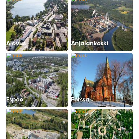
Alavus
Anjalankoski
Espoo
Forssa