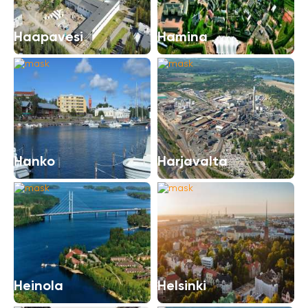
Haapavesi
Hamina
Hanko
Harjavalta
Heinola
Helsinki