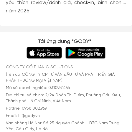
yêu thích review/đánh giá, check-in, bình chọn,...
năm 2026
Tải ứng dụng "GODY"
CÔNG TY CỔ PHẦN G SOLUTIONS
(Tên cũ: CÔNG TY CP TƯ VẤN ĐẦU TƯ VÀ PHÁT TRIỂN GIẢI
PHÁP THƯƠNG MẠI VIỆT NAM)
Mã số doanh nghiệp: 0310931464
Địa chỉ trụ sở chính: 2/24 Đoàn Thị Điểm, Phường Cầu Kiệu,
Thành phố Hồ Chí Minh, Việt Nam
Hotline: 0938.002.969
Email: hi@gody.vn
Văn phòng Hà Nội: Số 25 Nguyễn Chánh – B3C Nam Trung
Yên, Cầu Giấy, Hà Nội