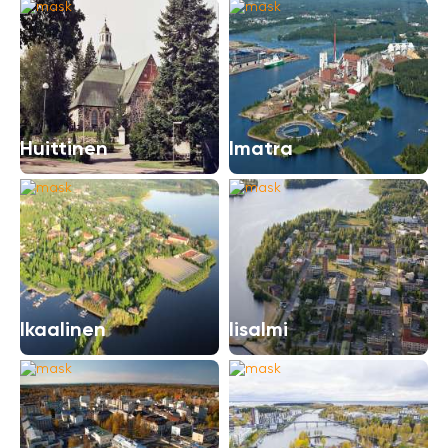
Huittinen
Imatra
Ikaalinen
Iisalmi