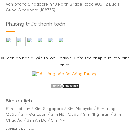
Văn phòng Singapore: 470 North Bridge Road #05-12 Bugis
Cube, Singapore (188735)
Phương thức thanh toán
© Toàn bộ bản quyền thuộc Gody.vn. Cấm sao chép dưới mọi hình
thức.
Sim du lịch
Sim Thái Lan
/
Sim Singapore
/
Sim Malaysia
/
Sim Trung
Quốc
/
Sim Đài Loan
/
Sim Hàn Quốc
/
Sim Nhật Bản
/
Sim
Châu Âu
/
Sim Ấn Độ
/
Sim Mỹ