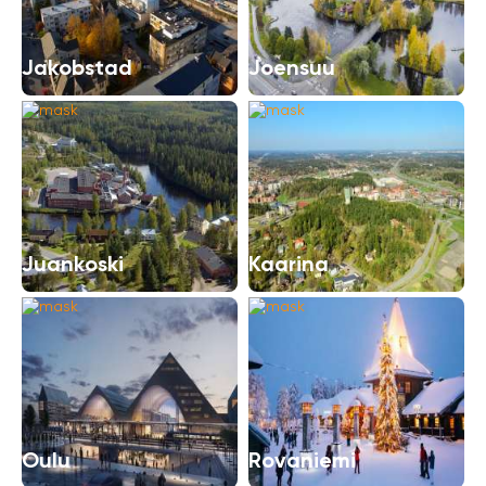
Jakobstad
Joensuu
Juankoski
Kaarina
Oulu
Rovaniemi