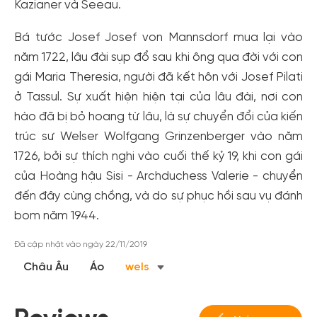
Kazianer và Seeau.
Bá tước Josef Josef von Mannsdorf mua lại vào
năm 1722, lâu đài sụp đổ sau khi ông qua đời với con
gái Maria Theresia, người đã kết hôn với Josef Pilati
ở Tassul. Sự xuất hiện hiện tại của lâu đài, nơi con
hào đã bị bỏ hoang từ lâu, là sự chuyển đổi của kiến
trúc sư Welser Wolfgang Grinzenberger vào năm
1726, bởi sự thích nghi vào cuối thế kỷ 19, khi con gái
của Hoàng hậu Sisi - Archduchess Valerie - chuyển
Tạo tài khoản nhanh - nhận nhiều ưu
đến đây cùng chồng, và do sự phục hồi sau vụ đánh
đãi!
bom năm 1944.
Tạo tài khoản để có thể
nhận ngay các ưu đãi
hấp dẫn
dành cho thành viên đến từ các đối tác của Gody.vn dành
Đã cập nhật vào ngày 22/11/2019
cho cộng đồng.
Châu Âu
Áo
wels
Đăng ký
Hoặc đăng nhập bằng