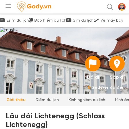
Esim du lịch
Bảo hiểm du lịch
Sim du lịch
Vé máy bay
Đã đi
Sắp đi
0
Gody-er đã đến
Giới thiệu
Điểm du lịch
Kinh nghiệm du lịch
Hình ả
Lâu đài Lichtenegg (Schloss
Lichtenegg)