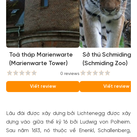
Toà tháp Marienwarte
Sở thú Schmiding
(Marienwarte Tower)
(Schmiding Zoo)
0 reviews
0
Viết review
Viết review
Lâu đài được xây dựng bởi Lichtenegg được xây
dựng vào giữa thế kỷ 16 bởi Ludwig von Polheim.
Sau năm 1613, nó thuộc về Enenkl, Schallenberg,