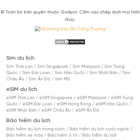
© Toàn bộ bản quyền thuộc Gody.vn. Cấm sao chép dưới mọi hình
thức.
Sim du lịch
Sim Thái Lan
/
Sim Singapore
/
Sim Malaysia
/
Sim Trung
Quốc
/
Sim Đài Loan
/
Sim Hàn Quốc
/
Sim Nhật Bản
/
Sim
Châu Âu
/
Sim Ấn Độ
/
Sim Mỹ
eSIM du lịch
eSIM Thái Lan
/
eSIM Singapore
/
eSIM Malaysia
/
eSIM Trung
Quốc
/
eSIM Đài Loan
/
eSIM Hong Kong
/
eSIM Hàn Quốc
/
eSIM Nhật Bản
/
eSIM Châu Âu
/
eSIM Ấn Độ
Bảo hiểm du lịch
Bảo hiểm du lịch trong nước
/
Bảo hiểm du lịch nước ngoài
/
Bảo hiểm xe máy
/
Bảo hiểm ô tô
/
Bảo hiểm du lịch