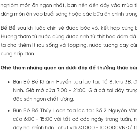
nghiệm món ăn ngon nhất, bạn nên đến đây vào mùa th
dùng món ăn vào buổi sáng hoặc các bữa ăn chính tron
Bề Bề sau khi luộc chín sẽ được bóc vỏ, kết hợp cùn
Hương thơm từ nước dùng được ninh từ thịt heo đậm đà 
ta cho thêm ít rau sống và topping, nước tương cay c
cùng hấp dẫn.
Ghé thăm những quán ăn dưới đây để thưởng thức bún
Bún Bề Bề Khánh Huyền tọa lạc tại: Tổ 8, khu 3B
Ninh. Giờ mở cửa 7:00 - 21:00. Giá cả tại đây tru
đặc sản ngon chất lượng.
Bún Bề Bề Thúy Loan tọa lạc tại: Số 2 Nguyễn Vă
cửa 6:00 - 15:00 với tất cả các ngày trong tuần, ng
đây hơi nhỉnh hơn 1 chút với 30.000 - 100.000VNĐ/ t