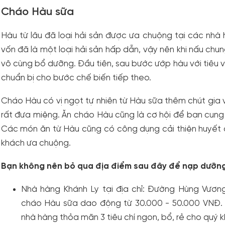
Cháo Hàu sữa
Hàu từ lâu đã loại hải sản được ưa chuộng tại các nhà 
vốn đã là một loại hải sản hấp dẫn, vậy nên khi nấu ch
vô cùng bổ dưỡng. Đầu tiên, sau bước ướp hàu với tiêu
chuẩn bị cho bước chế biến tiếp theo.
Cháo Hàu có vị ngọt tự nhiên từ Hàu sữa thêm chút gia
rất đưa miệng. Ăn cháo Hàu cũng là cơ hội để bạn cung
Các món ăn từ Hàu cũng có công dụng cải thiện huyết á
khách ưa chuộng.
Bạn không nên bỏ qua địa điểm sau đây để nạp dưỡn
Nhà hàng Khánh Ly tại địa chỉ: Đường Hùng Vươn
cháo Hàu sữa dao động từ 30.000 - 50.000 VNĐ. 
nhà hàng thỏa mãn 3 tiêu chí ngon, bổ, rẻ cho quý 