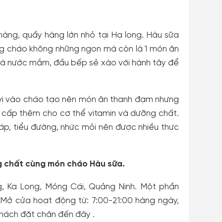
hàng, quầy hàng lớn nhỏ tại Hạ long. Hàu sữa
ung cháo không những ngon mà còn là 1 món ăn
 và nước mắm, đầu bếp sẻ xào với hành tây để
 vị vào cháo tạo nên món ăn thanh đạm nhưng
 cấp thêm cho cơ thể vitamin và dưỡng chất.
p, tiểu đường, nhức mỏi nên được nhiều thực
g chất cùng món cháo Hàu sữa.
g, Ka Long, Móng Cái, Quảng Ninh. Một phần
Mở cửa hoạt động từ: 7:00-21:00 hàng ngày,
khách đặt chân đến đây .