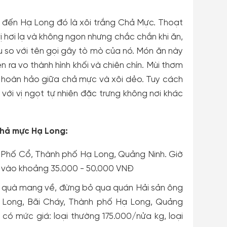
 đến Hạ Long đó là xôi trắng Chả Mực. Thoạt
 hơi lạ và không ngon nhưng chắc chắn khi ăn,
 so với tên gọi gây tò mò của nó. Món ăn này
n ra vo thành hình khối và chiên chín. Mùi thơm
p hoàn hảo giữa chả mực và xôi dẻo. Tuy cách
với vị ngọt tự nhiên đặc trưng không nơi khác
hả mực Hạ Long:
u Phố Cổ, Thành phố Hạ Long, Quảng Ninh. Giờ
ơi vào khoảng 35.000 - 50.000 VNĐ
 quà mang về, đừng bỏ qua quán Hải sản ông
Hạ Long, Bãi Cháy, Thành phố Hạ Long, Quảng
có mức giá: loại thường 175.000/nửa kg, loại