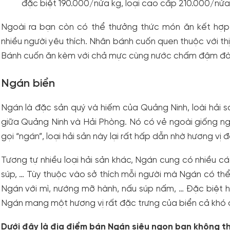
đặc biệt 190.000/nửa kg, loại cao cấp 210.000/nửa
Ngoài ra bạn còn có thể thưởng thức món ăn kết hợp
nhiều người yêu thích. Nhân bánh cuốn quen thuộc với thị
Bánh cuốn ăn kèm với chả mực cùng nước chấm đậm đà, 
Ngán biển
Ngán là đặc sản quý và hiếm của Quảng Ninh, loài hải sả
giữa Quảng Ninh và Hải Phòng. Nó có vẻ ngoài giống nga
gọi “ngán”, loại hải sản này lại rất hấp dẫn nhờ hương vị 
Tương tự nhiều loại hải sản khác, Ngán cung có nhiều cá
súp, … Tùy thuộc vào sở thích mỗi người mà Ngán có th
Ngán với mì, nướng mỡ hành, nấu súp nấm, … Đặc biệt
Ngán mang một hương vị rất đặc trưng của biển cả khó
Dưới đây là địa điểm bán Ngán siêu ngon bạn không t