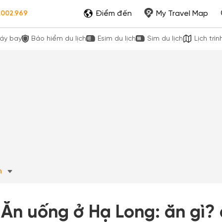
Điểm đến
My Travel Map
.002.969
áy bay
Bảo hiểm du lịch
Esim du lịch
Sim du lịch
Lịch trìn
h
Ăn uống ở Hạ Long: ăn gì?