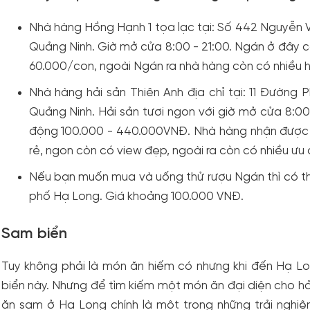
Nhà hàng Hồng Hạnh 1 tọa lạc tại: Số 442 Nguyễn
Quảng Ninh. Giờ mở cửa 8:00 - 21:00. Ngán ở đây có
60.000/con, ngoài Ngán ra nhà hàng còn có nhiều hả
Nhà hàng hải sản Thiên Anh địa chỉ tại: 11 Đường
Quảng Ninh. Hải sản tươi ngon với giờ mở cửa 8:00
động 100.000 - 440.000VNĐ. Nhà hàng nhận được 
rẻ, ngon còn có view đẹp, ngoài ra còn có nhiều ưu 
Nếu bạn muốn mua và uống thử rượu Ngán thì có th
phố Hạ Long. Giá khoảng 100.000 VNĐ.
Sam biển
Tuy không phải là món ăn hiếm có nhưng khi đến Hạ 
biển này. Nhưng để tìm kiếm một món ăn đại diện cho hải
ăn sam ở Hạ Long chính là một trong những trải nghi