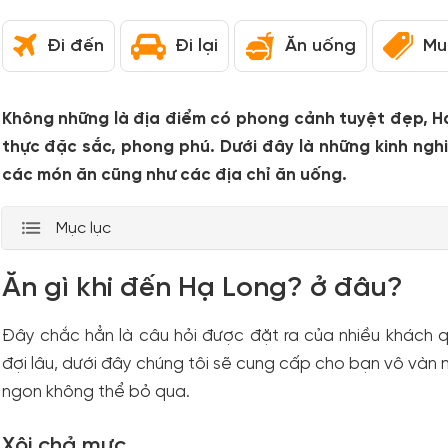
Đi đến
Đi lại
Ăn uống
Mu
Không những là địa điểm có phong cảnh tuyệt đẹp, Hạ
thực đặc sắc, phong phú. Dưới đây là những kinh ngh
các món ăn cũng như các địa chỉ ăn uống.
Mục lục
Ăn gì khi đến Hạ Long? ở đâu?
Đây chắc hẳn là câu hỏi được đặt ra của nhiều khách q
đợi lâu, dưới đây chúng tôi sẽ cung cấp cho bạn vô vàn
ngon không thể bỏ qua.
Xôi chả mực