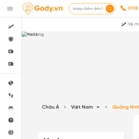
0938
Nhập điểm đến?
Vé m
Châu Á
Việt Nam
Quảng Nin