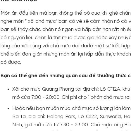
Món ăn đầu tiên mà bạn không thể bỏ qua khi ghé chân
nghe món “ xôi chả mực” bạn có vẻ sẽ cảm nhận nó có vị
bạn sẽ thấy chắc chắn nó ngon và hấp dẫn hơn rất nhiều
có nguyên liệu chính là thịt mực được giã hoặc xay nhuyễ
lừng của xôi cùng với chả mực dai dai là một sự kết hợ
chế biến đơn giản nhưng món ăn lại hấp dẫn thực khách 
có được.
Bạn có thể ghé đến những quán sau để thưởng thức c
Xôi chả mực Quang Phong tại địa chỉ: Lô C112A, kh
mở cửa 7:00 - 20:00. Chi phí cho 1 phần chả mực r
Hoặc nếu bạn muốn mua chả mực số lượng lớn làm
Ba tại địa chỉ: Halong Park, Lô C122, Sunworld, 
Ninh, giờ mở cửa từ 7:30 - 23:00. Chả mực ông Ba 