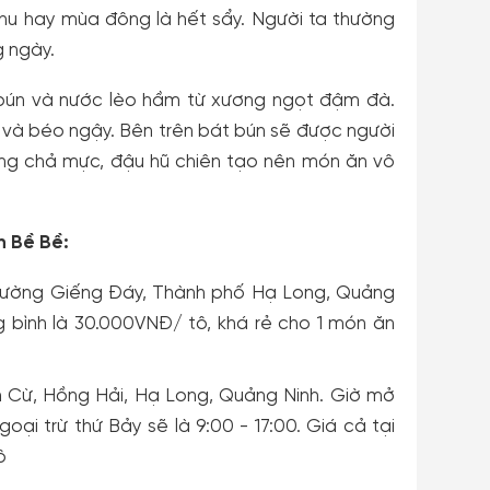
u hay mùa đông là hết sẩy. Người ta thường
g ngày.
g bún và nước lèo hầm từ xương ngọt đậm đà.
và béo ngậy. Bên trên bát bún sẽ được người
ùng chả mực, đậu hũ chiên tạo nên món ăn vô
 Bề Bề:
, đường Giếng Đáy, Thành phố Hạ Long, Quảng
ng bình là 30.000VNĐ/ tô, khá rẻ cho 1 món ăn
n Cừ, Hồng Hải, Hạ Long, Quảng Ninh. Giờ mở
oại trừ thứ Bảy sẽ là 9:00 - 17:00. Giá cả tại
ô