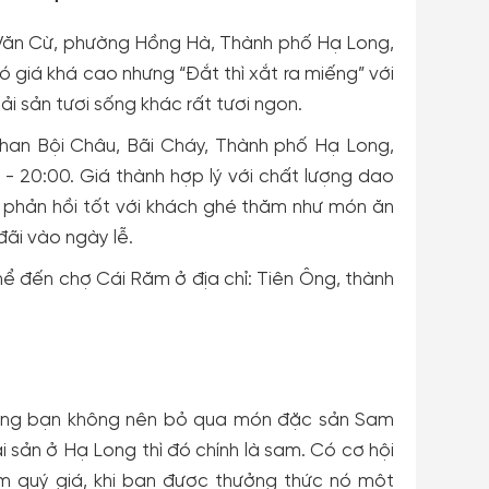
 Văn Cừ, phường Hồng Hà, Thành phố Hạ Long,
 giá khá cao nhưng “Đắt thì xắt ra miếng” với
i sản tươi sống khác rất tươi ngon.
 Phan Bội Châu, Bãi Cháy, Thành phố Hạ Long,
 - 20:00. Giá thành hợp lý với chất lượng dao
phản hồi tốt với khách ghé thăm như món ăn
đãi vào ngày lễ.
ể đến chợ Cái Răm ở địa chỉ: Tiên Ông, thành
Long bạn không nên bỏ qua món đặc sản Sam
 sản ở Hạ Long thì đó chính là sam. Có cơ hội
ệm quý giá, khi bạn được thưởng thức nó một