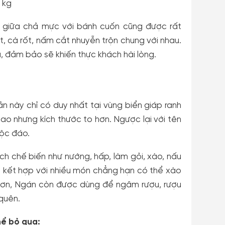
 kg
 giữa chả mực với bánh cuốn cũng được rất
t, cà rốt, nấm cắt nhuyễn trộn chung với nhau.
đảm bảo sẽ khiến thực khách hài lòng.
n này chỉ có duy nhất tại vùng biển giáp ranh
o nhưng kích thước to hơn. Ngược lại với tên
độc đáo.
ch chế biến như nướng, hấp, làm gỏi, xào, nấu
ể kết hợp với nhiều món chẳng hạn có thể xào
 hơn, Ngán còn được dùng để ngâm rượu, rượu
 quên.
hể bỏ qua: