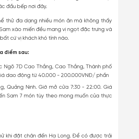
ác đầu bếp nơi đây.
thể thử đa dạng nhiều món ăn mà không thấy
 Sam xào miến đều mang vị ngọt đặc trưng và
ất cứ vị khách khó tính nào.
a điểm sau:
ặc Ngõ 7D Cao Thắng, Cao Thắng, Thành phố
 Giá dao động từ 40.000 - 200.000VNĐ/ phần
g, Quảng Ninh. Giờ mở cửa 7:30 - 22:00. Giá
biến Sam 7 món tùy theo mong muốn của thực
ử khi đặt chân đến Hạ Long. Để có được trải