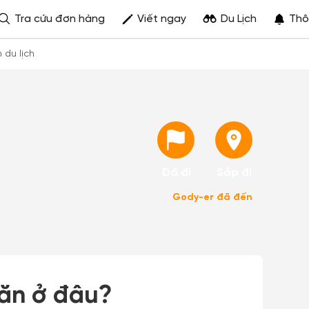
Tra cứu đơn hàng
Viết ngay
Du Lịch
Thô
h du lịch
Đã đi
Sắp đi
Gody-er đã đến
 ăn ở đâu?