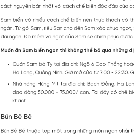
cách nguyên bản nhất với cách chế biến độc đáo của c
Sam biển có nhiều cách chế biến nên thực khách có 
ngán. Từ gỏi Sam, riêu San cho đến Sam xào chua ngọt,
dai ngon. Độ mềm và ngọt của Sam sẽ chinh phục được b
Muốn ăn Sam biển ngon thì không thể bỏ qua những đị
Quán Sam bà Ty tại địa chỉ: Ngõ 6 Cao Thắng ho
Hạ Long, Quảng Ninh. Giờ mở cửa từ 7:00 - 22:30.
Nhà hàng Hùng Mít tại địa chỉ: Bạch Đằng, Hạ Lon
dao động 50.000 - 75.000/ con. Tại đây có chế 
khách
Bún Bề Bề
Bún Bề Bề thuộc top một trong những món ngon phải th