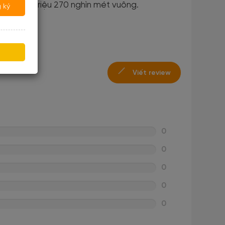
ện tích 5 triệu 270 nghìn mét vuông.
 ký
Viết review
0
0
0
0
0