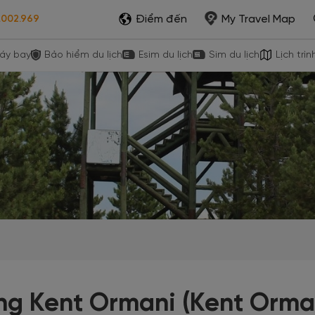
Điểm đến
My Travel Map
.002.969
áy bay
Bảo hiểm du lịch
Esim du lịch
Sim du lịch
Lịch trìn
ng Kent Ormani (Kent Orma