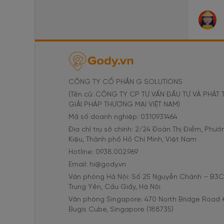
CÔNG TY CỔ PHẦN G SOLUTIONS
(Tên cũ: CÔNG TY CP TƯ VẤN ĐẦU TƯ VÀ PHÁT 
GIẢI PHÁP THƯƠNG MẠI VIỆT NAM)
Mã số doanh nghiệp: 0310931464
Địa chỉ trụ sở chính: 2/24 Đoàn Thị Điểm, Phư
Kiệu, Thành phố Hồ Chí Minh, Việt Nam
Hotline: 0938.002.969
Email: hi@gody.vn
Văn phòng Hà Nội: Số 25 Nguyễn Chánh – B3
Trung Yên, Cầu Giấy, Hà Nội
Văn phòng Singapore: 470 North Bridge Road 
Bugis Cube, Singapore (188735)