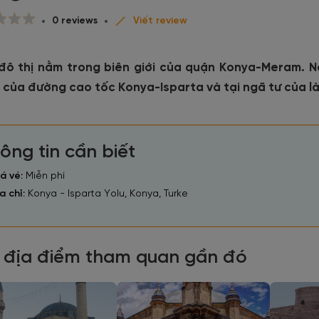
0 reviews
Viết review
đô thị nằm trong biên giới của quận Konya-Meram. N
5 của đường cao tốc Konya-Isparta và tại ngã tư của l
ông tin cần biết
á vé:
Miễn phí
a chỉ:
Konya - Isparta Yolu, Konya, Turke
 địa điểm tham quan gần đó