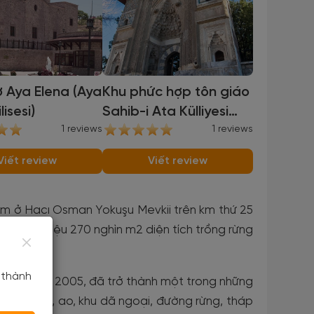
 Aya Elena (Aya
Khu phức hợp tôn giáo
lisesi)
Sahib-i Ata Külliyesi
1 reviews
(Sahib-i Ata Külliyesi)
1 reviews
Viết review
Viết review
m ở Hacı Osman Yokuşu Mevkii trên km thứ 25
ine. 5 triệu 270 nghìn m2 diện tích trồng rừng
 thành
şehir năm 2005, đã trở thành một trong những
 sở xã hội, ao, khu dã ngoại, đường rừng, tháp