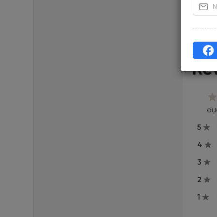
quan s
Đã cập n
Re
dự
5
4
3
2
1