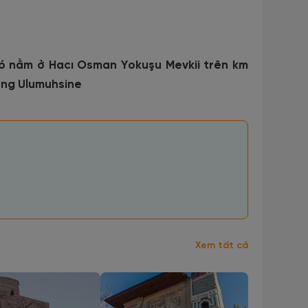
ó nằm ở Hacı Osman Yokuşu Mevkii trên km
àng Ulumuhsine
Xem tất cả