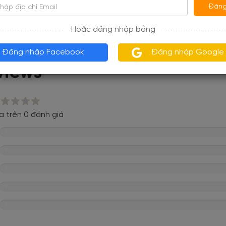
át, sân thượng quan sát, sân thể thao và sân chơi trên di
Đăng
Hoặc đăng nhập bằng
hật vào ngày 17/04/2020
Đăng nhập Facebook
Đăng nhập Google
views
a trên 0 đánh giá
0%
0%
0%
0%
0%