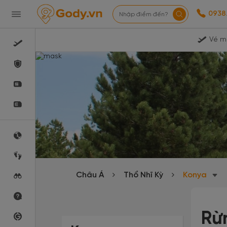
0938
Nhập điểm đến?
Vé m
Châu Á
Thổ Nhĩ Kỳ
Konya
Rừ