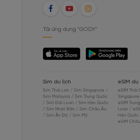
FB
YT
IG
Tải ứng dụng "GODY"
Tải ứng dụng
Tải ứng dụng
"GODY"
"GODY"
Sim du lịch
eSIM du 
Sim Thái Lan
/
Sim Singapore
/
eSIM Thái 
Sim Malaysia
/
Sim Trung Quốc
Singapore
/
Sim Đài Loan
/
Sim Hàn Quốc
eSIM Trun
/
Sim Nhật Bản
/
Sim Châu Âu
Loan
/
eS
/
Sim Ấn Độ
/
Sim Mỹ
Hàn Quốc
eSIM Châu