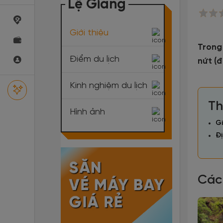
Lệ Giang
Giới thiệu
Trong
Điểm du lịch
nứt (đ
Kinh nghiệm du lịch
Th
Hình ảnh
Gi
Đị
Các