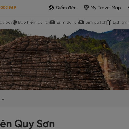
Điểm đến
My Travel Map
.002.969
áy bay
Bảo hiểm du lịch
Esim du lịch
Sim du lịch
Lịch trìn
iên Quy Sơn