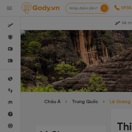
0938
Nhập điểm đến?
Vé m
Châu Á
Trung Quốc
Lệ Giang
Th