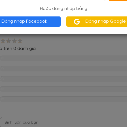
hật vào ngày 08/10/2019
Hoặc đăng nhập bằng
Đăng nhập Facebook
Đăng nhập Google
views
a trên 0 đánh giá
0%
0%
0%
0%
0%