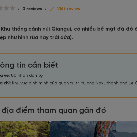
0 reviews
Viết review
 Khu thắng cảnh núi Qiangui, có nhiều bề mặt đá đỏ
ẹp như hình rùa hay trái dứa).
ông tin cần biết
á vé:
80 nhân dân tệ
a chỉ:
Khu vực bình minh của quận tự trị Yulong Naxi, thành phố Lệ 
 địa điểm tham quan gần đó