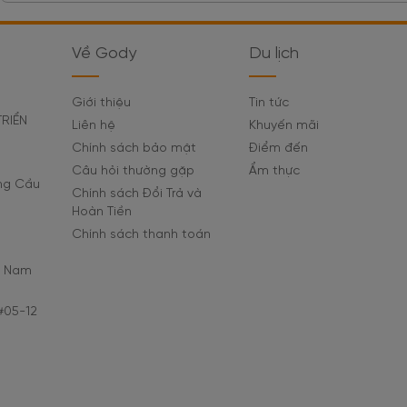
Về Gody
Du lịch
Giới thiệu
Tin tức
TRIỂN
Liên hệ
Khuyến mãi
Chính sách bảo mật
Điểm đến
Câu hỏi thường gặp
Ẩm thực
ờng Cầu
Chính sách Đổi Trả và
Hoàn Tiền
Chính sách thanh toán
C Nam
#05-12