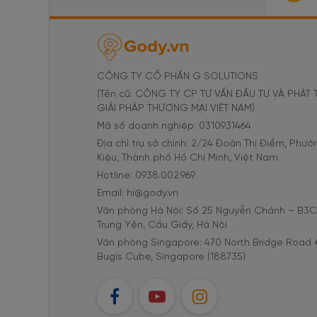
CÔNG TY CỔ PHẦN G SOLUTIONS
(Tên cũ: CÔNG TY CP TƯ VẤN ĐẦU TƯ VÀ PHÁT 
GIẢI PHÁP THƯƠNG MẠI VIỆT NAM)
Mã số doanh nghiệp: 0310931464
Địa chỉ trụ sở chính: 2/24 Đoàn Thị Điểm, Phư
Kiệu, Thành phố Hồ Chí Minh, Việt Nam
Hotline: 0938.002.969
Email: hi@gody.vn
Văn phòng Hà Nội: Số 25 Nguyễn Chánh – B3
Trung Yên, Cầu Giấy, Hà Nội
Văn phòng Singapore: 470 North Bridge Road 
Bugis Cube, Singapore (188735)
FB
YT
IG