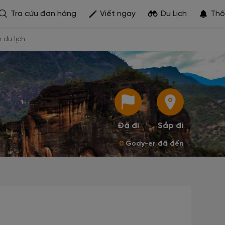
Tra cứu đơn hàng
Viết ngay
Du Lịch
Thô
h du lịch
Đã đi
Sắp đi
0
Gody-er đã đến