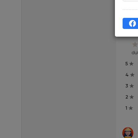
Đã cập n
Re
dự
5
4
3
2
1