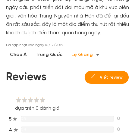
ngày đầu phát triển đất đai màu mỡ ở khu vực biên
giới, văn hóa Trung Nguyên nhà Hán đã để lại dấu
ấn rất sâu sắc, đây là một địa điểm thu hút rất nhiều
khách du lịch đến tham quan hàng ngày.
Đã cập nhật vào ngày 10/12/2019
Tạo tài khoản nhanh - nhận nhiều ưu
Châu Á
Trung Quốc
Lệ Giang
đãi!
Tạo tài khoản để có thể
nhận ngay các ưu đãi
hấp dẫn
dành cho thành viên đến từ các đối tác của Gody.vn dành
Reviews
Viết review
cho cộng đồng.
Đăng ký
Hoặc đăng nhập bằng
Đăng nhập Facebook
dựa trên 0 đánh giá
Đăng nhập Google
0
5
0%
0
4
0%