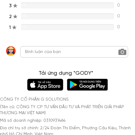
0
3
0%
0
2
0%
0
1
0%
Tải ứng dụng "GODY"
CÔNG TY CỔ PHẦN G SOLUTIONS
(Tên cũ: CÔNG TY CP TƯ VẤN ĐẦU TƯ VÀ PHÁT TRIỂN GIẢI PHÁP
THƯƠNG MẠI VIỆT NAM)
Mã số doanh nghiệp: 0310931464
Địa chỉ trụ sở chính: 2/24 Đoàn Thị Điểm, Phường Cầu Kiệu, Thành
phố Hồ Chí Minh, Việt Nam