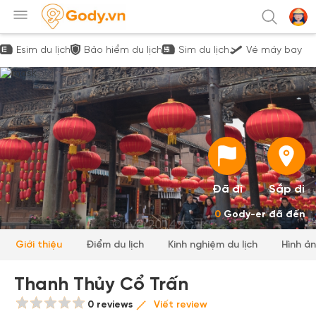
Esim du lịch
Bảo hiểm du lịch
Sim du lịch
Vé máy bay
Đã đi
Sắp đi
0
Gody-er đã đến
Giới thiệu
Điểm du lịch
Kinh nghiệm du lịch
Hình ả
Thanh Thủy Cổ Trấn
0 reviews
Viết review