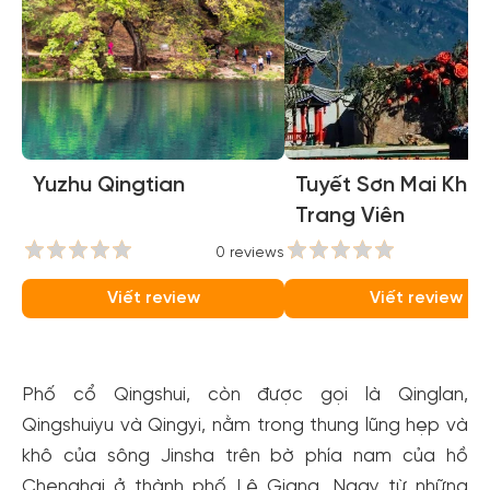
Yuzhu Qingtian
Tuyết Sơn Mai Khôi
Trang Viên
0 reviews
0
Viết review
Viết review
Phố cổ Qingshui, còn được gọi là Qinglan,
Qingshuiyu và Qingyi, nằm trong thung lũng hẹp và
khô của sông Jinsha trên bờ phía nam của hồ
Chenghai ở thành phố Lệ Giang. Ngay từ những