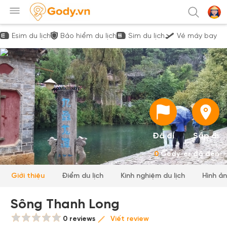
Esim du lịch
Bảo hiểm du lịch
Sim du lịch
Vé máy bay
Đã đi
Sắp đi
0
Gody-er đã đến
Giới thiệu
Điểm du lịch
Kinh nghiệm du lịch
Hình ả
Sông Thanh Long
0 reviews
Viết review