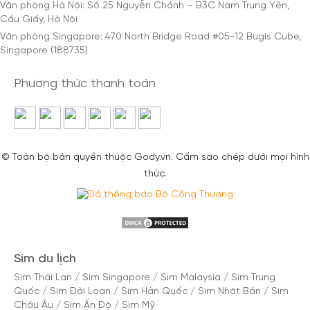
Văn phòng Hà Nội: Số 25 Nguyễn Chánh – B3C Nam Trung Yên,
Cầu Giấy, Hà Nội
Văn phòng Singapore: 470 North Bridge Road #05-12 Bugis Cube,
Singapore (188735)
Phương thức thanh toán
© Toàn bộ bản quyền thuộc Gody.vn. Cấm sao chép dưới mọi hình
thức.
Sim du lịch
Sim Thái Lan
/
Sim Singapore
/
Sim Malaysia
/
Sim Trung
Quốc
/
Sim Đài Loan
/
Sim Hàn Quốc
/
Sim Nhật Bản
/
Sim
Châu Âu
/
Sim Ấn Độ
/
Sim Mỹ