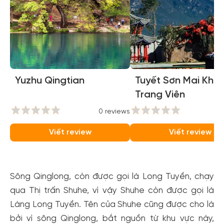
Yuzhu Qingtian
Tuyết Sơn Mai Khôi
Trang Viên
0 reviews
0
Viết review
Viết review
Sông Qinglong, còn được gọi là Long Tuyền, chạy
qua Thị trấn Shuhe, vì vậy Shuhe còn được gọi là
Làng Long Tuyền. Tên của Shuhe cũng được cho là
bởi vì sông Qinglong, bắt nguồn từ khu vực này,