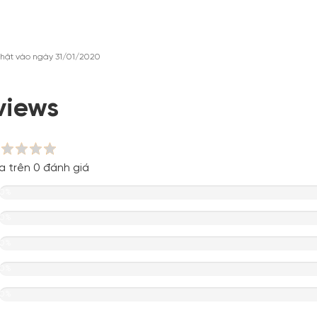
hật vào ngày 31/01/2020
views
a trên 0 đánh giá
0%
0%
0%
0%
0%