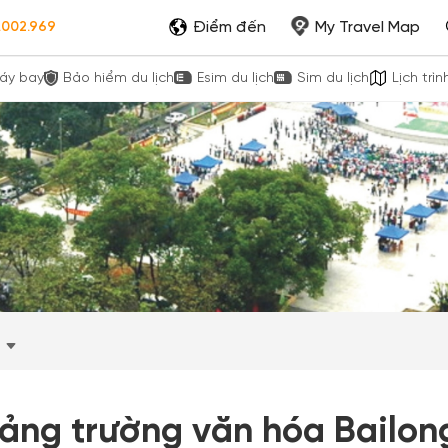
Điểm đến
My Travel Map
.002.969
áy bay
Bảo hiểm du lịch
Esim du lịch
Sim du lịch
Lịch trìn
ảng trường văn hóa Bailon