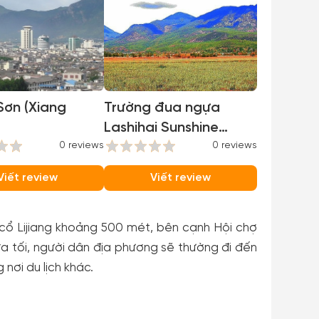
Sơn (Xiang
Trường đua ngựa
Lashihai Sunshine
0 reviews
Coast
0 reviews
Viết review
Viết review
ổ Lijiang khoảng 500 mét, bên cạnh Hội chợ
ữa tối, người dân địa phương sẽ thường đi đến
 nơi du lịch khác.