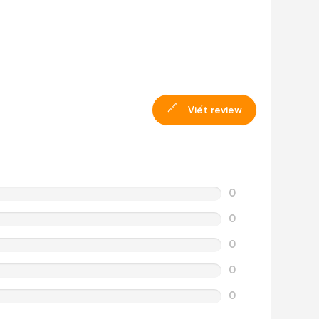
Viết review
0
0
0
0
0