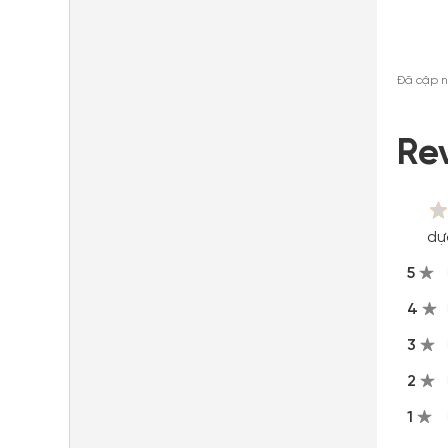
Đã cập n
Re
dự
5
4
3
2
1