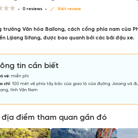
0 reviews
Viết review
 trường Văn hóa Bailong, cách cổng phía nam của Ph
n Lijiang Sifang, được bao quanh bởi các bãi đậu xe.
ông tin cần biết
á vé:
miễn phí
a chỉ:
100 mét về phía tây bắc của giao lộ của đường Jixiang và 
ang, tỉnh Vân Nam
 địa điểm tham quan gần đó