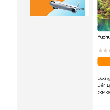
Yuzhu
Quảng
Đền Li
đây để