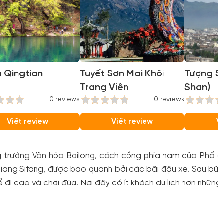
 Qingtian
Tuyết Sơn Mai Khôi
Tượng 
Trang Viên
Shan)
0 reviews
0 reviews
Viết review
Viết review
 trường Văn hóa Bailong, cách cổng phía nam của Phố c
jiang Sifang, được bao quanh bởi các bãi đậu xe. Sau b
 đi dạo và chơi đùa. Nơi đây có ít khách du lịch hơn những