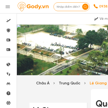
0938
Nhập điểm đến?
Vé m
Châu Á
Trung Quốc
Lệ Giang
Qu