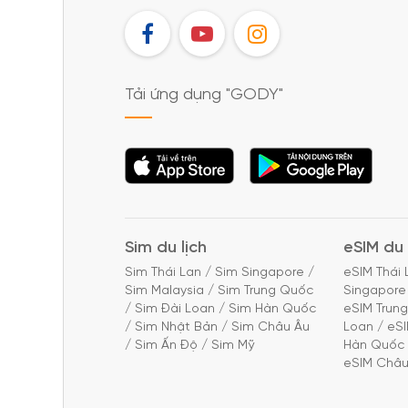
FB
YT
IG
Tải ứng dụng "GODY"
Tải ứng dụng
Tải ứng dụng
"GODY"
"GODY"
Sim du lịch
eSIM du 
Sim Thái Lan
/
Sim Singapore
/
eSIM Thái 
Sim Malaysia
/
Sim Trung Quốc
Singapore
/
Sim Đài Loan
/
Sim Hàn Quốc
eSIM Trun
/
Sim Nhật Bản
/
Sim Châu Âu
Loan
/
eS
/
Sim Ấn Độ
/
Sim Mỹ
Hàn Quốc
eSIM Châu