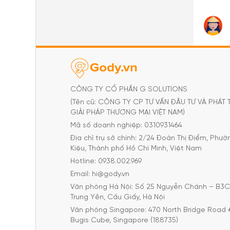
CÔNG TY CỔ PHẦN G SOLUTIONS
(Tên cũ: CÔNG TY CP TƯ VẤN ĐẦU TƯ VÀ PHÁT 
GIẢI PHÁP THƯƠNG MẠI VIỆT NAM)
Mã số doanh nghiệp: 0310931464
Địa chỉ trụ sở chính: 2/24 Đoàn Thị Điểm, Phư
Kiệu, Thành phố Hồ Chí Minh, Việt Nam
Hotline: 0938.002.969
Email: hi@gody.vn
Văn phòng Hà Nội: Số 25 Nguyễn Chánh – B3
Trung Yên, Cầu Giấy, Hà Nội
Văn phòng Singapore: 470 North Bridge Road 
Bugis Cube, Singapore (188735)