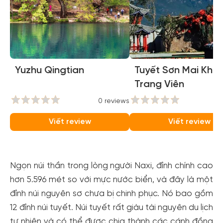
Yuzhu Qingtian
Tuyết Sơn Mai Khôi
Trang Viên
0 reviews
0
Viết review
Viết review
Ngọn núi thần trong lòng người Naxi, đỉnh chính cao
hơn 5.596 mét so với mực nước biển, và đây là một
đỉnh núi nguyên sơ chưa bị chinh phục. Nó bao gồm
12 đỉnh núi tuyết. Núi tuyết rất giàu tài nguyên du lịch
tự nhiên và có thể được chia thành các cánh đồng