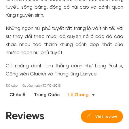
tuyết, sông băng, đồng cỏ núi cao và cảnh quan
rừng nguyên sinh.
Những ngọn núi phủ tuyết rất tráng lệ và tinh tế. Với
sự thay đổi theo mùa, đỗ quyên nở ở các độ cao
khác nhau tạo thành khung cảnh đẹp nhất của
những ngọn núi phủ tuyết.
Tạo tài khoản nhanh - nhận nhiều ưu
Có những danh lam thắng cảnh như Làng Yushui,
Công viên Glacier và Thung lũng Lanyue.
đãi!
Tạo tài khoản để có thể
nhận ngay các ưu đãi
hấp dẫn
Đã cập nhật vào ngày 10/10/2019
dành cho thành viên đến từ các đối tác của Gody.vn dành
Châu Á
Trung Quốc
Lệ Giang
cho cộng đồng.
Đăng ký
Reviews
Hoặc đăng nhập bằng
Viết review
Đăng nhập Facebook
Đăng nhập Google