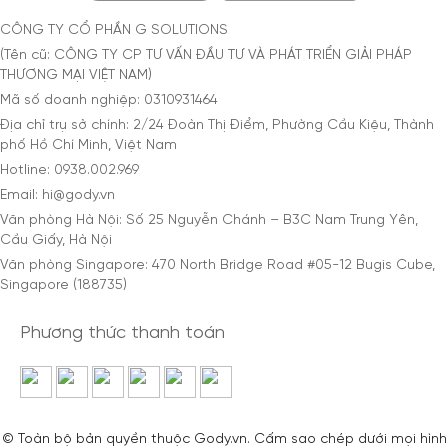
CÔNG TY CỔ PHẦN G SOLUTIONS
(Tên cũ: CÔNG TY CP TƯ VẤN ĐẦU TƯ VÀ PHÁT TRIỂN GIẢI PHÁP
THƯƠNG MẠI VIỆT NAM)
Mã số doanh nghiệp: 0310931464
Địa chỉ trụ sở chính: 2/24 Đoàn Thị Điểm, Phường Cầu Kiệu, Thành
phố Hồ Chí Minh, Việt Nam
Hotline: 0938.002.969
Email: hi@gody.vn
Văn phòng Hà Nội: Số 25 Nguyễn Chánh – B3C Nam Trung Yên,
Cầu Giấy, Hà Nội
Văn phòng Singapore: 470 North Bridge Road #05-12 Bugis Cube,
Singapore (188735)
Phương thức thanh toán
© Toàn bộ bản quyền thuộc Gody.vn. Cấm sao chép dưới mọi hình