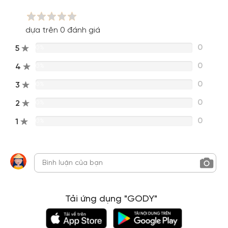
dựa trên 0 đánh giá
0
5
0%
0
4
0%
0
3
0%
0
2
0%
0
1
0%
Tải ứng dụng "GODY"