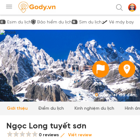
Esim du lịch
Bảo hiểm du lịch
Sim du lịch
Vé máy bay
Đã đi
Sắp đi
0
Gody-er đã đến
Giới thiệu
Điểm du lịch
Kinh nghiệm du lịch
Hình ả
Ngọc Long tuyết sơn
0 reviews
Viết review