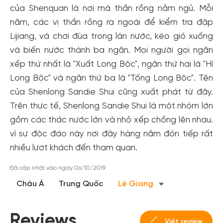
của Shenquan là nơi mà thần rồng nằm ngủ. Mỗi
năm, các vị thần rồng ra ngoài để kiểm tra đập
Lijiang, và chơi đùa trong làn nước, kéo gió xuống
và biến nước thành ba ngăn. Mọi người gọi ngăn
xếp thứ nhất là "Xuất Long Bộc", ngăn thứ hai là "Hí
Long Bộc" và ngăn thứ ba là "Tống Long Bộc". Tên
của Shenlong Sandie Shui cũng xuất phát từ đây.
Trên thực tế, Shenlong Sandie Shui là một nhóm lớn
gồm các thác nước lớn và nhỏ xếp chồng lên nhau.
Tạo tài khoản nhanh - nhận nhiều ưu
vì sự độc đáo này nơi đây hàng năm đón tiếp rất
đãi!
nhiều lượt khách đến tham quan.
Tạo tài khoản để có thể
nhận ngay các ưu đãi
hấp dẫn
dành cho thành viên đến từ các đối tác của Gody.vn dành
Đã cập nhật vào ngày 06/10/2019
cho cộng đồng.
Châu Á
Trung Quốc
Lệ Giang
Đăng ký
Hoặc đăng nhập bằng
Reviews
Viết review