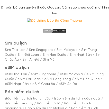
© Toàn bộ bản quyền thuộc Gody.vn. Cấm sao chép dưới mọi hình
thức.
Sim du lịch
Sim Thái Lan
/
Sim Singapore
/
Sim Malaysia
/
Sim Trung
Quốc
/
Sim Đài Loan
/
Sim Hàn Quốc
/
Sim Nhật Bản
/
Sim
Châu Âu
/
Sim Ấn Độ
/
Sim Mỹ
eSIM du lịch
eSIM Thái Lan
/
eSIM Singapore
/
eSIM Malaysia
/
eSIM Trung
Quốc
/
eSIM Đài Loan
/
eSIM Hong Kong
/
eSIM Hàn Quốc
/
eSIM Nhật Bản
/
eSIM Châu Âu
/
eSIM Ấn Độ
Bảo hiểm du lịch
Bảo hiểm du lịch trong nước
/
Bảo hiểm du lịch nước ngoài
/
Bảo hiểm xe máy
/
Bảo hiểm ô tô
/
Bảo hiểm du lịch
Singapore
/
Bảo hiểm du lịch Malaysia
/
Bảo hiểm du lịch