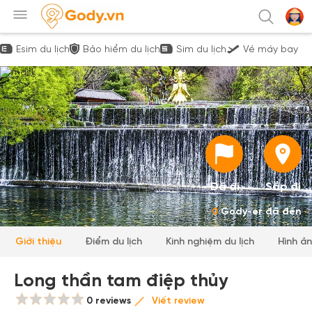
Esim du lịch
Bảo hiểm du lịch
Sim du lịch
Vé máy bay
Đã đi
Sắp đi
0
Gody-er đã đến
Giới thiệu
Điểm du lịch
Kinh nghiệm du lịch
Hình ả
Long thần tam điệp thủy
0 reviews
Viết review