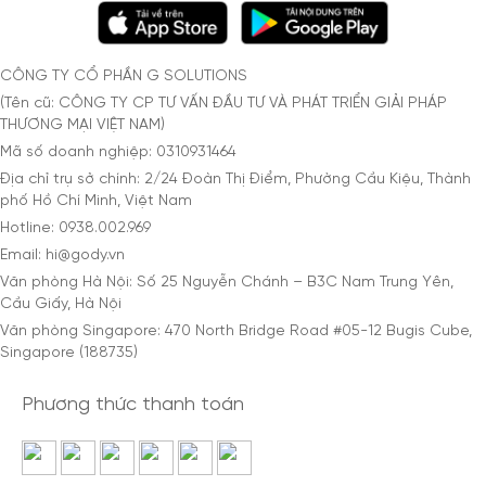
CÔNG TY CỔ PHẦN G SOLUTIONS
(Tên cũ: CÔNG TY CP TƯ VẤN ĐẦU TƯ VÀ PHÁT TRIỂN GIẢI PHÁP
THƯƠNG MẠI VIỆT NAM)
Mã số doanh nghiệp: 0310931464
Địa chỉ trụ sở chính: 2/24 Đoàn Thị Điểm, Phường Cầu Kiệu, Thành
phố Hồ Chí Minh, Việt Nam
Hotline: 0938.002.969
Email: hi@gody.vn
Văn phòng Hà Nội: Số 25 Nguyễn Chánh – B3C Nam Trung Yên,
Cầu Giấy, Hà Nội
Văn phòng Singapore: 470 North Bridge Road #05-12 Bugis Cube,
Singapore (188735)
Phương thức thanh toán