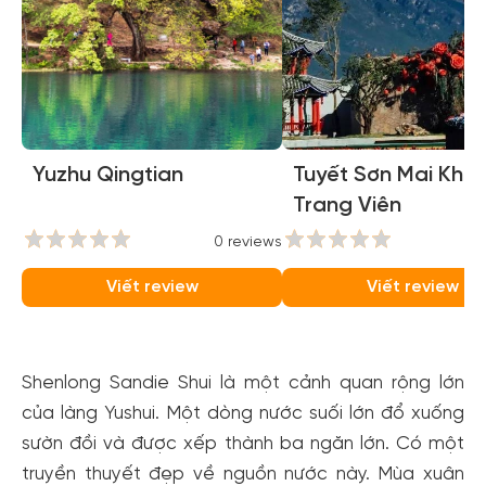
Yuzhu Qingtian
Tuyết Sơn Mai Khôi
Trang Viên
0 reviews
0
Viết review
Viết review
Shenlong Sandie Shui là một cảnh quan rộng lớn
của làng Yushui. Một dòng nước suối lớn đổ xuống
sườn đồi và được xếp thành ba ngăn lớn. Có một
truyền thuyết đẹp về nguồn nước này. Mùa xuân