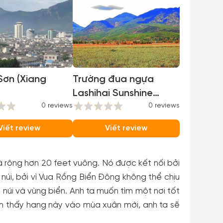
Sơn (Xiang
Trường đua ngựa
Lashihai Sunshine
0 reviews
Coast
0 reviews
Viết review
Viết review
 rộng hơn 20 feet vuông. Nó được kết nối bởi
úi, bởi vì Vua Rồng Biển Đông không thể chịu
núi và vùng biển. Anh ta muốn tìm một nơi tốt
m thấy hang này vào mùa xuân mới, anh ta sẽ