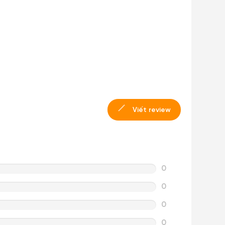
Viết review
0
0
0
0