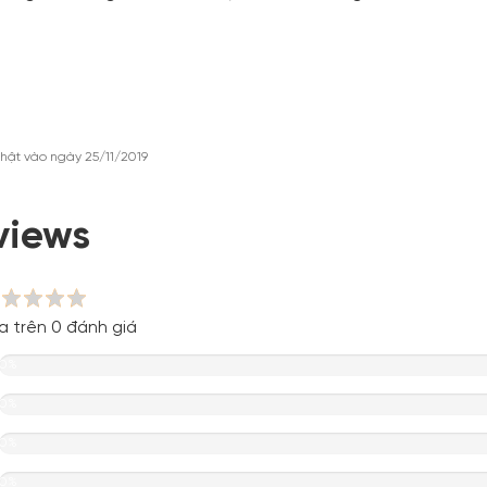
hật vào ngày 25/11/2019
views
a trên 0 đánh giá
0%
0%
0%
0%