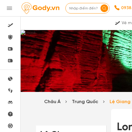
0938
Nhập điểm đến?
Vé m
Châu Á
Trung Quốc
Lệ Giang
Lo