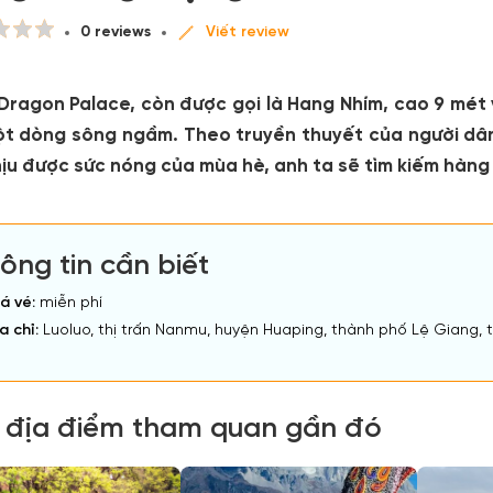
0 reviews
Viết review
Dragon Palace, còn được gọi là Hang Nhím, cao 9 mét 
ột dòng sông ngầm. Theo truyền thuyết của người dân
ịu được sức nóng của mùa hè, anh ta sẽ tìm kiếm hàng
ông tin cần biết
á vé:
miễn phí
a chỉ:
Luoluo, thị trấn Nanmu, huyện Huaping, thành phố Lệ Giang, 
 địa điểm tham quan gần đó