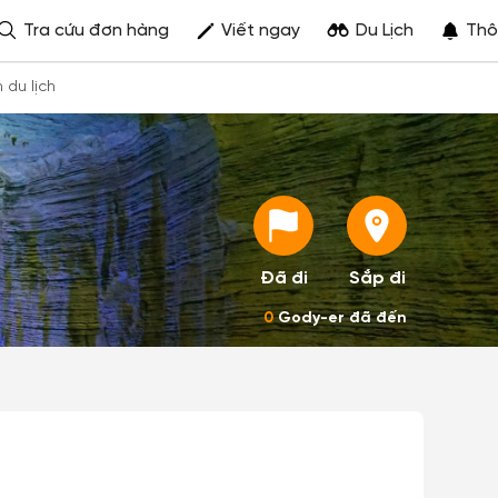
Tra cứu đơn hàng
Viết ngay
Du Lịch
Thô
h du lịch
Đã đi
Sắp đi
0
Gody-er đã đến