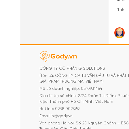
1
CÔNG TY CỔ PHẦN G SOLUTIONS
(Tên cũ: CÔNG TY CP TƯ VẤN ĐẦU TƯ VÀ PHÁT 
GIẢI PHÁP THƯƠNG MẠI VIỆT NAM)
Mã số doanh nghiệp: 0310931464
Địa chỉ trụ sở chính: 2/24 Đoàn Thị Điểm, Phư
Kiệu, Thành phố Hồ Chí Minh, Việt Nam
Hotline: 0938.002.969
Email: hi@gody.vn
Văn phòng Hà Nội: Số 25 Nguyễn Chánh – B3