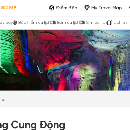
Điểm đến
My Travel Map
.002.969
áy bay
Bảo hiểm du lịch
Esim du lịch
Sim du lịch
Lịch trìn
ng Cung Động