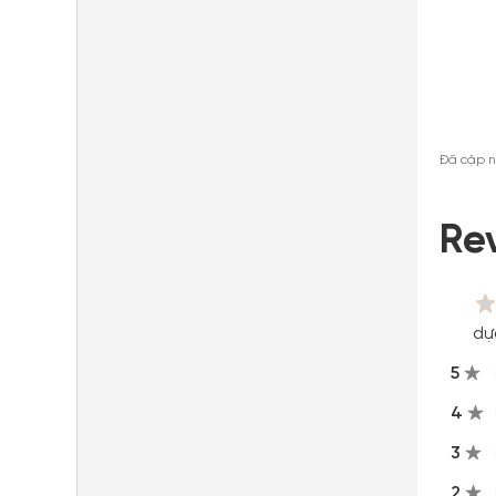
Đã cập n
Re
dự
5
4
3
2