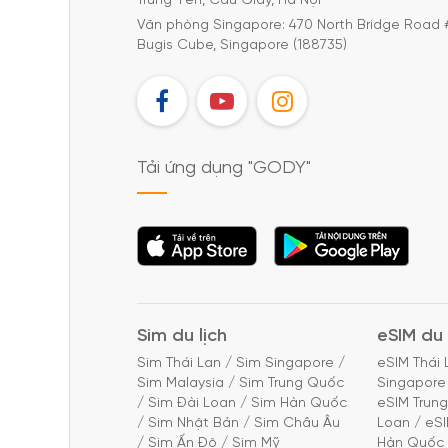
Trung Yên, Cầu Giấy, Hà Nội
Văn phòng Singapore: 470 North Bridge Road 
Bugis Cube, Singapore (188735)
FB
YT
IG
Tải ứng dụng "GODY"
Tải ứng dụng
Tải ứng dụng
"GODY"
"GODY"
Sim du lịch
eSIM du 
Sim Thái Lan
/
Sim Singapore
/
eSIM Thái 
Sim Malaysia
/
Sim Trung Quốc
Singapore
/
Sim Đài Loan
/
Sim Hàn Quốc
eSIM Trun
/
Sim Nhật Bản
/
Sim Châu Âu
Loan
/
eS
/
Sim Ấn Độ
/
Sim Mỹ
Hàn Quốc