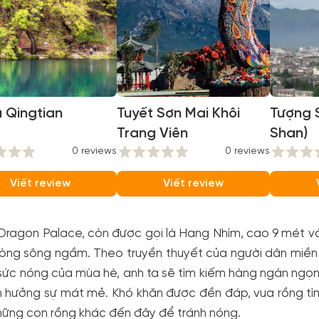
 Qingtian
Tuyết Sơn Mai Khôi
Tượng 
Trang Viên
Shan)
0 reviews
0 reviews
Viết review
Viết review
ragon Palace, còn được gọi là Hang Nhím, cao 9 mét và
ng sông ngầm. Theo truyền thuyết của người dân miền n
ức nóng của mùa hè, anh ta sẽ tìm kiếm hàng ngàn ngọn 
n hưởng sự mát mẻ. Khó khăn được đền đáp, vua rồng tì
ững con rồng khác đến đây để tránh nóng.