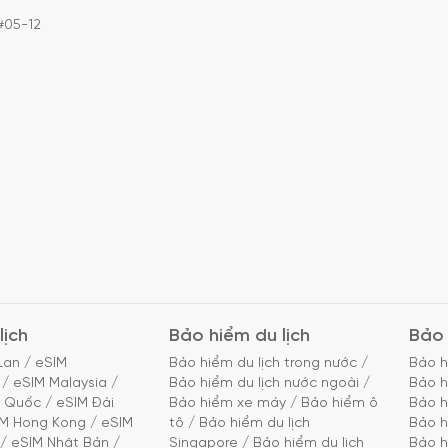
#05-12
lịch
Bảo hiểm du lịch
Bảo 
Lan
/
eSIM
Bảo hiểm du lịch trong nước
/
Bảo h
/
eSIM Malaysia
/
Bảo hiểm du lịch nước ngoài
/
Bảo h
g Quốc
/
eSIM Đài
Bảo hiểm xe máy
/
Bảo hiểm ô
Bảo h
IM Hong Kong
/
eSIM
tô
/
Bảo hiểm du lịch
Bảo h
/
eSIM Nhật Bản
/
Singapore
/
Bảo hiểm du lịch
Bảo h