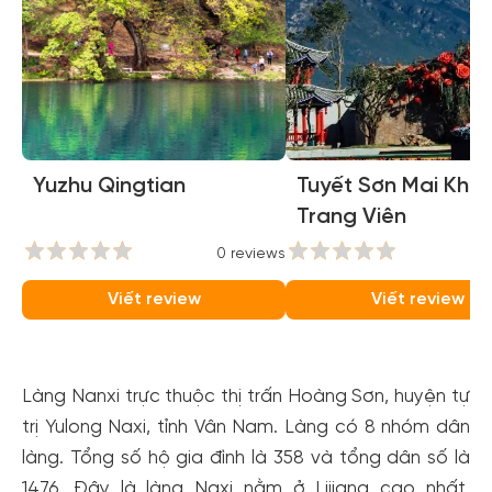
Yuzhu Qingtian
Tuyết Sơn Mai Khôi
Trang Viên
0 reviews
0
Viết review
Viết review
Làng Nanxi trực thuộc thị trấn Hoàng Sơn, huyện tự
trị Yulong Naxi, tỉnh Vân Nam. Làng có 8 nhóm dân
làng. Tổng số hộ gia đình là 358 và tổng dân số là
1476. Đây là làng Naxi nằm ở Lijiang cao nhất.