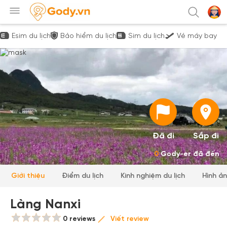
Esim du lịch
Bảo hiểm du lịch
Sim du lịch
Vé máy bay
Đã đi
Sắp đi
0
Gody-er đã đến
Giới thiệu
Điểm du lịch
Kinh nghiệm du lịch
Hình ả
Làng Nanxi
0 reviews
Viết review