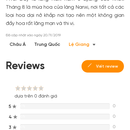
Tháng 8 là mùa hoa của làng Nanxi, nơi tất cả các
loại hoa dại nở khắp nơi tạo nên một không gian
đầy hoa rất lãng mạn và thi vị.
Đã cập nhật vào ngày 20/11/2019
Tạo tài khoản nhanh - nhận nhiều ưu
Châu Á
Trung Quốc
Lệ Giang
đãi!
Tạo tài khoản để có thể
nhận ngay các ưu đãi
hấp dẫn
Reviews
dành cho thành viên đến từ các đối tác của Gody.vn dành
Viết review
cho cộng đồng.
Đăng ký
Hoặc đăng nhập bằng
dựa trên 0 đánh giá
Đăng nhập Facebook
Đăng nhập Google
0
5
0%
0
4
0%
0
3
0%