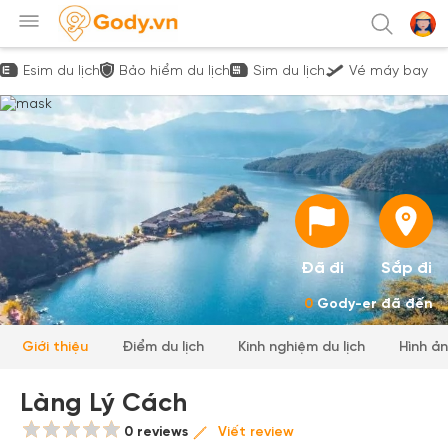
Esim du lịch
Bảo hiểm du lịch
Sim du lịch
Vé máy bay
Đã đi
Sắp đi
0
Gody-er đã đến
Giới thiệu
Điểm du lịch
Kinh nghiệm du lịch
Hình ả
Làng Lý Cách
0 reviews
Viết review