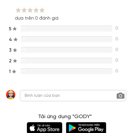
dựa trên 0 đánh giá
0
5
0%
0
4
0%
0
3
0%
0
2
0%
0
1
0%
Tải ứng dụng "GODY"