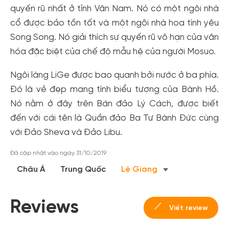
quyến rũ nhất ở tỉnh Vân Nam. Nó có một ngôi nhà
cổ được bảo tồn tốt và một ngôi nhà hoa tình yêu
Song Song. Nó giải thích sự quyến rũ vô hạn của văn
hóa đặc biệt của chế độ mẫu hệ của người Mosuo.
Ngôi làng LiGe được bao quanh bởi nước ở ba phía.
Đó là vẻ đẹp mang tính biểu tượng của Bành Hồ.
Nó nằm ở đây trên Bán đảo Lý Cách, được biết
Tạo tài khoản nhanh - nhận nhiều ưu
đến với cái tên là Quần đảo Ba Tư Bành Đức cùng
với Đảo Sheva và Đảo Libu.
đãi!
Tạo tài khoản để có thể
nhận ngay các ưu đãi
hấp dẫn
Đã cập nhật vào ngày 31/10/2019
dành cho thành viên đến từ các đối tác của Gody.vn dành
Châu Á
Trung Quốc
Lệ Giang
cho cộng đồng.
Đăng ký
Reviews
Hoặc đăng nhập bằng
Viết review
Đăng nhập Facebook
Đăng nhập Google