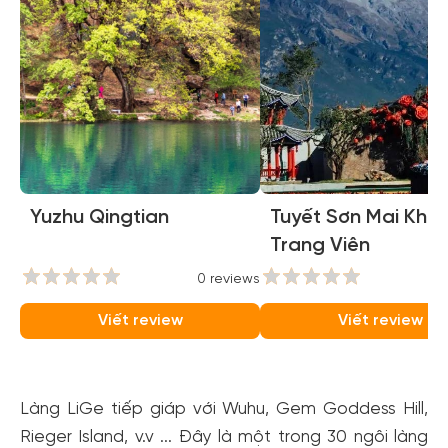
Yuzhu Qingtian
Tuyết Sơn Mai Khôi
Trang Viên
0 reviews
0
Viết review
Viết review
Làng LiGe tiếp giáp với Wuhu, Gem Goddess Hill,
Rieger Island, v.v ... Đây là một trong 30 ngôi làng