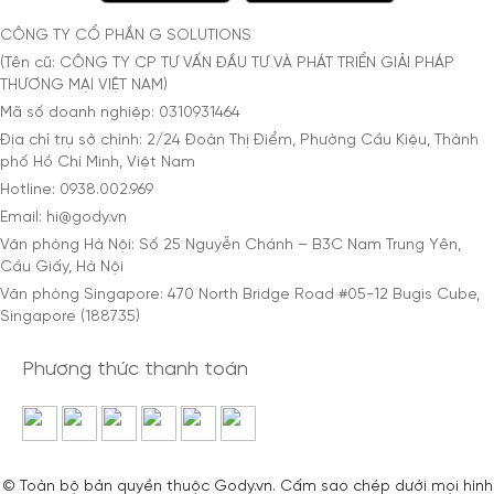
CÔNG TY CỔ PHẦN G SOLUTIONS
(Tên cũ: CÔNG TY CP TƯ VẤN ĐẦU TƯ VÀ PHÁT TRIỂN GIẢI PHÁP
THƯƠNG MẠI VIỆT NAM)
Mã số doanh nghiệp: 0310931464
Địa chỉ trụ sở chính: 2/24 Đoàn Thị Điểm, Phường Cầu Kiệu, Thành
phố Hồ Chí Minh, Việt Nam
Hotline: 0938.002.969
Email: hi@gody.vn
Văn phòng Hà Nội: Số 25 Nguyễn Chánh – B3C Nam Trung Yên,
Cầu Giấy, Hà Nội
Văn phòng Singapore: 470 North Bridge Road #05-12 Bugis Cube,
Singapore (188735)
Phương thức thanh toán
© Toàn bộ bản quyền thuộc Gody.vn. Cấm sao chép dưới mọi hình