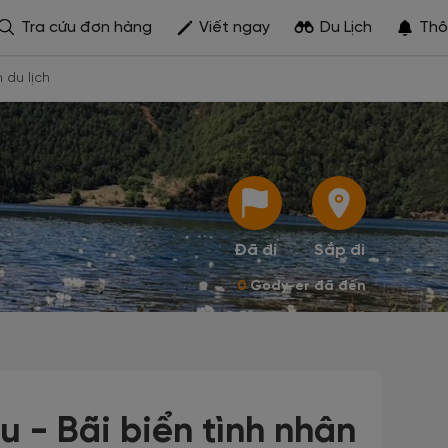
Tra cứu đơn hàng
Viết ngay
Du Lịch
Thô
h du lịch
Đã đi
Sắp đi
0
Gody-er đã đến
 - Bãi biển tình nhân