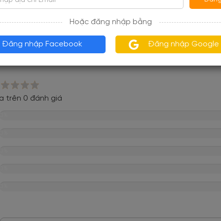
hật vào ngày 02/12/2019
Hoặc đăng nhập bằng
Đăng nhập Facebook
Đăng nhập Google
views
a trên 0 đánh giá
0%
0%
0%
0%
0%