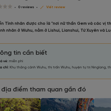
0 reviews
Viết review
ển Tình nhân được cho là "nơi nữ thần Gem và các vị t
ình nhân ở Wuhu, nằm ở Lishui, Lianshui, Tứ Xuyên và L
ông tin cần biết
á vé:
miễn phí
a chỉ:
Khu thắng cảnh Wuhu, thị trấn Wuhu, huyện tự trị Ninglang, 
 địa điểm tham quan gần đó