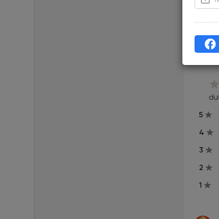
Đã cập n
Re
dự
5
4
3
2
1