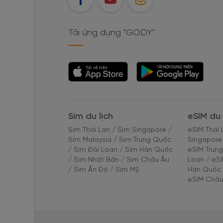
Tải ứng dụng "GODY"
Tải ứng dụng
Tải ứng dụng
"GODY"
"GODY"
Sim du lịch
eSIM du 
Sim Thái Lan
/
Sim Singapore
/
eSIM Thái 
Sim Malaysia
/
Sim Trung Quốc
Singapore
/
Sim Đài Loan
/
Sim Hàn Quốc
eSIM Trun
/
Sim Nhật Bản
/
Sim Châu Âu
Loan
/
eS
/
Sim Ấn Độ
/
Sim Mỹ
Hàn Quốc
eSIM Châu