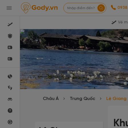
0938
Nhập điểm đến?
Vé m
Châu Á
Trung Quốc
Lệ Giang
Kh