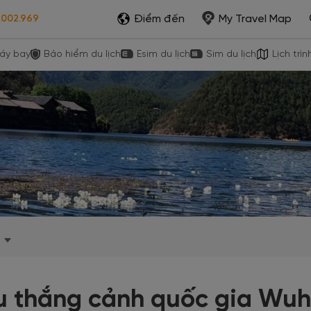
Điểm đến
My Travel Map
.002.969
áy bay
Bảo hiểm du lịch
Esim du lịch
Sim du lịch
Lịch trìn
u thắng cảnh quốc gia Wuhu