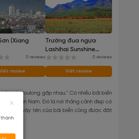
Sơn (Xiang
Trường đua ngựa
Lashihai Sunshine
0 reviews
Coast
0 reviews
Viết review
Viết review
 của núi Houlong gặp nhau." Có nhiều bãi biển
Ninglang, Vân Nam. Đó là nơi thắng cảnh đẹp có
h yêu", vì vậy tên của bãi biển cũng được đặt
 thành
 ký