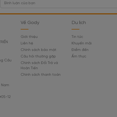
Về Gody
Du lịch
Giới thiệu
Tin tức
TRIỂN
Liên hệ
Khuyến mãi
Chính sách bảo mật
Điểm đến
Câu hỏi thường gặp
Ẩm thực
ờng Cầu
Chính sách Đổi Trả và
Hoàn Tiền
Chính sách thanh toán
C Nam
#05-12