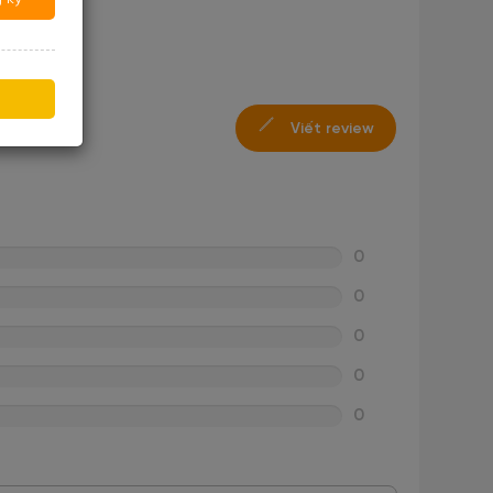
Viết review
0
0
0
0
0