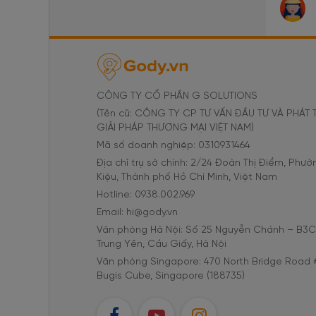
CÔNG TY CỔ PHẦN G SOLUTIONS
(Tên cũ: CÔNG TY CP TƯ VẤN ĐẦU TƯ VÀ PHÁT 
GIẢI PHÁP THƯƠNG MẠI VIỆT NAM)
Mã số doanh nghiệp: 0310931464
Địa chỉ trụ sở chính: 2/24 Đoàn Thị Điểm, Phư
Kiệu, Thành phố Hồ Chí Minh, Việt Nam
Hotline: 0938.002.969
Email: hi@gody.vn
Văn phòng Hà Nội: Số 25 Nguyễn Chánh – B3
Trung Yên, Cầu Giấy, Hà Nội
Văn phòng Singapore: 470 North Bridge Road 
Bugis Cube, Singapore (188735)
FB
YT
IG