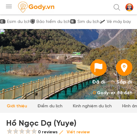
Esim du lịch
Bảo hiểm du lịch
Sim du lịch
Vé máy bay
Đã đi
Sắp đi
0
Gody-er đã đến
Giới thiệu
Điểm du lịch
Kinh nghiệm du lịch
Hình ả
Hồ Ngọc Dạ (Yuye)
0 reviews
Viết review