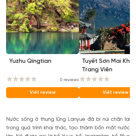
Yuzhu Qingtian
Tuyết Sơn Mai Khôi
Trang Viên
0 reviews
0
Viết review
Viết review
Nước sông ở thung lũng Lanyue đã bị núi chặn lại
trong quá trình khai thác, tạo thành bốn mặt nước