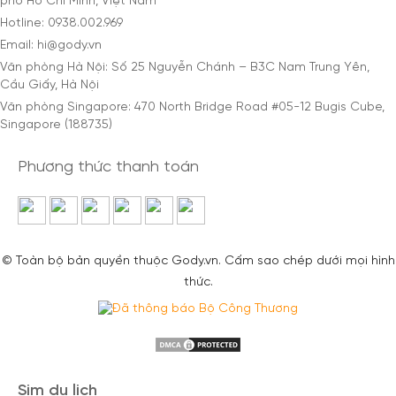
phố Hồ Chí Minh, Việt Nam
Hotline: 0938.002.969
Email: hi@gody.vn
Văn phòng Hà Nội: Số 25 Nguyễn Chánh – B3C Nam Trung Yên,
Cầu Giấy, Hà Nội
Văn phòng Singapore: 470 North Bridge Road #05-12 Bugis Cube,
Singapore (188735)
Phương thức thanh toán
© Toàn bộ bản quyền thuộc Gody.vn. Cấm sao chép dưới mọi hình
thức.
Sim du lịch