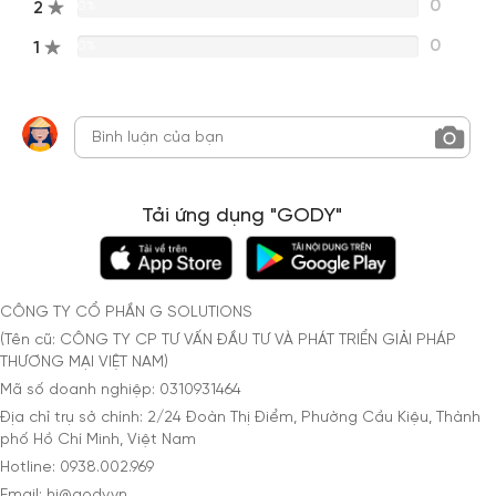
0
2
0%
0
1
0%
Tải ứng dụng "GODY"
CÔNG TY CỔ PHẦN G SOLUTIONS
(Tên cũ: CÔNG TY CP TƯ VẤN ĐẦU TƯ VÀ PHÁT TRIỂN GIẢI PHÁP
THƯƠNG MẠI VIỆT NAM)
Mã số doanh nghiệp: 0310931464
Địa chỉ trụ sở chính: 2/24 Đoàn Thị Điểm, Phường Cầu Kiệu, Thành
phố Hồ Chí Minh, Việt Nam
Hotline: 0938.002.969
Email: hi@gody.vn