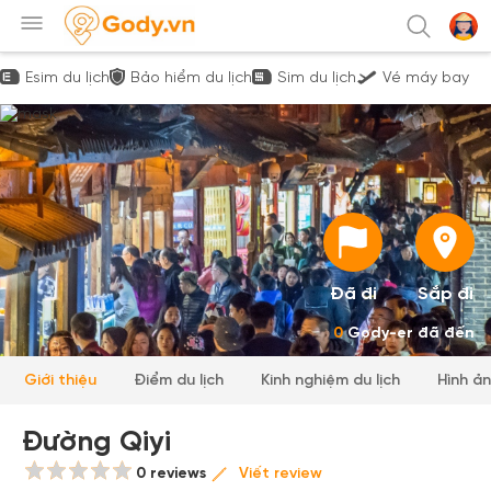
Esim du lịch
Bảo hiểm du lịch
Sim du lịch
Vé máy bay
Đã đi
Sắp đi
0
Gody-er đã đến
Giới thiệu
Điểm du lịch
Kinh nghiệm du lịch
Hình ả
Đường Qiyi
0 reviews
Viết review