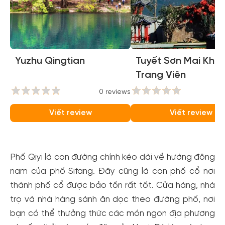
Yuzhu Qingtian
Tuyết Sơn Mai Khôi
Trang Viên
0 reviews
0
Viết review
Viết review
Phố Qiyi là con đường chính kéo dài về hướng đông
nam của phố Sifang. Đây cũng là con phố cổ nơi
thành phố cổ được bảo tồn rất tốt. Cửa hàng, nhà
trọ và nhà hàng sành ăn dọc theo đường phố, nơi
bạn có thể thưởng thức các món ngon địa phương