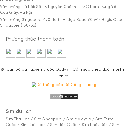
Văn phòng Hà Nội: Số 25 Nguyễn Chánh – B3C Nam Trung Yên,
Cầu Giấy, Hà Nội
Văn phòng Singapore: 470 North Bridge Road #05-12 Bugis Cube,
Singapore (188735)
Phương thức thanh toán
© Toàn bộ bản quyền thuộc Gody.vn. Cấm sao chép dưới mọi hình
thức.
Sim du lịch
Sim Thái Lan
/
Sim Singapore
/
Sim Malaysia
/
Sim Trung
Quốc
/
Sim Đài Loan
/
Sim Hàn Quốc
/
Sim Nhật Bản
/
Sim