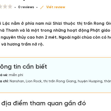
0 reviews
Viết review
i Lặc nằm ở phía nam núi Shizi thuộc thị trấn Rong 
nhà Thanh và là một trong những hoạt động Phật giáo
c nguyên thủy cao hơn 2 mét. Ngoài ngôi chùa còn có h
 và hương trầm nở rộ.
ông tin cần biết
á vé:
miễn phí
a chỉ:
Nanshan, Lion Rock, thị trấn Rong Giang, huyện Huaping, thà
 địa điểm tham quan gần đó