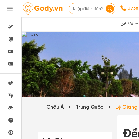
0938
Nhập điểm đến?
Vé m
Châu Á
Trung Quốc
Lệ Giang
Đề