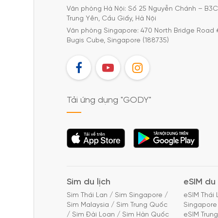
Văn phòng Hà Nội: Số 25 Nguyễn Chánh – B3
Trung Yên, Cầu Giấy, Hà Nội
Văn phòng Singapore: 470 North Bridge Road 
Bugis Cube, Singapore (188735)
FB
YT
IG
Tải ứng dụng "GODY"
Tải ứng dụng
Tải ứng dụng
"GODY"
"GODY"
Sim du lịch
eSIM du 
Sim Thái Lan
/
Sim Singapore
/
eSIM Thái 
Sim Malaysia
/
Sim Trung Quốc
Singapore
/
Sim Đài Loan
/
Sim Hàn Quốc
eSIM Trun