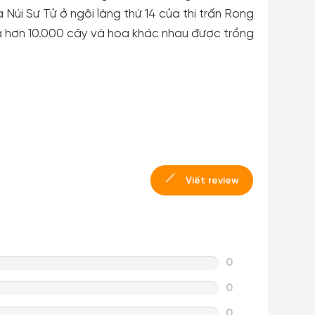
úi Sư Tử ở ngôi làng thứ 14 của thị trấn Rong
à hơn 10.000 cây và hoa khác nhau được trồng
Viết review
0
0
0