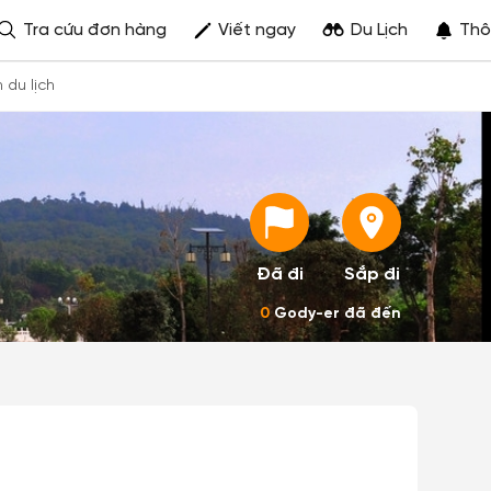
Tra cứu đơn hàng
Viết ngay
Du Lịch
Thô
h du lịch
Đã đi
Sắp đi
0
Gody-er đã đến