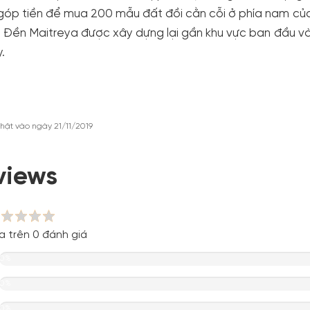
óp tiền để mua 200 mẫu đất đồi cằn cỗi ở phía nam của N
 Đền Maitreya được xây dựng lại gần khu vực ban đầu v
.
hật vào ngày 21/11/2019
views
a trên 0 đánh giá
0%
0%
0%