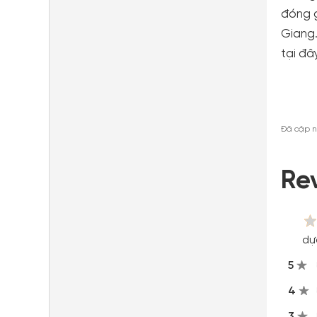
đóng g
Giang.
tại đây
Đã cập n
Re
dự
5
4
3