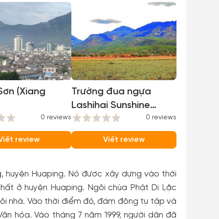
Sơn (Xiang
Trường đua ngựa
Lashihai Sunshine
0 reviews
Coast
0 reviews
Viết review
Viết review
ng, huyện Huaping. Nó được xây dựng vào thời
hất ở huyện Huaping. Ngôi chùa Phật Di Lặc
ôi nhà. Vào thời điểm đó, đám đông tụ tập và
ăn hóa. Vào tháng 7 năm 1999, người dân đã