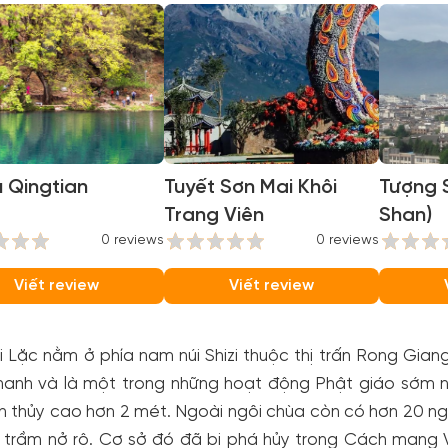
 Qingtian
Tuyết Sơn Mai Khôi
Tượng 
Trang Viên
Shan)
0 reviews
0 reviews
Viết review
Viết review
 Lặc nằm ở phía nam núi Shizi thuộc thị trấn Rong Gia
hanh và là một trong những hoạt động Phật giáo sớm n
 thủy cao hơn 2 mét. Ngoài ngôi chùa còn có hơn 20 ng
 trầm nở rộ. Cơ sở đó đã bị phá hủy trong Cách mạng V