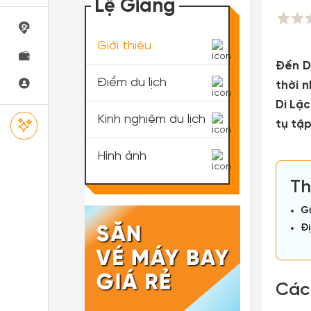
Lệ Giang
Giới thiệu
Đền D
Điểm du lịch
thời 
Di Lặ
Kinh nghiệm du lịch
tụ tập
Hình ảnh
Th
Gi
Đị
Các