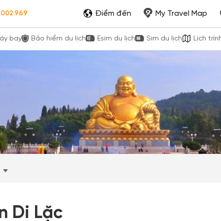
Điểm đến
My Travel Map
.002.969
áy bay
Bảo hiểm du lịch
Esim du lịch
Sim du lịch
Lịch trìn
n Di Lặc