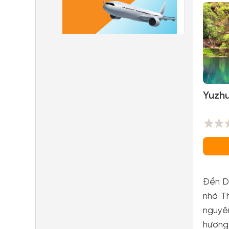
Yuzhu
Đền Di
nhà T
nguyên
hương