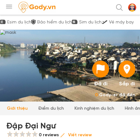
Esim du lịch
Bảo hiểm du lịch
Sim du lịch
Vé máy bay
Đã đi
Sắp đi
0
Gody-er đã đến
Giới thiệu
Điểm du lịch
Kinh nghiệm du lịch
Hình ả
Đập Đại Ngư
0 reviews
Viết review