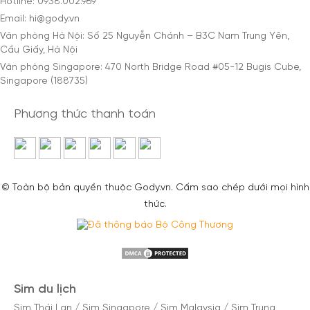
Hotline: 0938.002.969
Email: hi@gody.vn
Văn phòng Hà Nội: Số 25 Nguyễn Chánh – B3C Nam Trung Yên,
Cầu Giấy, Hà Nội
Văn phòng Singapore: 470 North Bridge Road #05-12 Bugis Cube,
Singapore (188735)
Phương thức thanh toán
© Toàn bộ bản quyền thuộc Gody.vn. Cấm sao chép dưới mọi hình
thức.
Sim du lịch
Sim Thái Lan
/
Sim Singapore
/
Sim Malaysia
/
Sim Trung