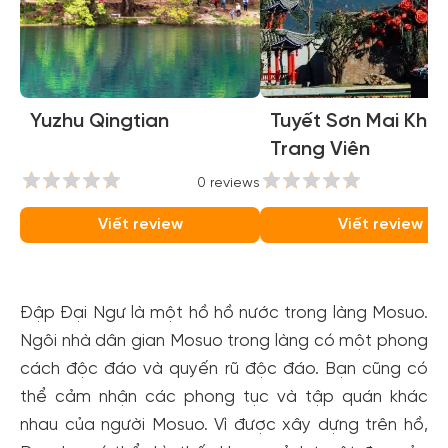
Yuzhu Qingtian
Tuyết Sơn Mai Khôi
Trang Viên
0 reviews
0
Viết review
Viết review
Đập Đại Ngư là một hồ hồ nước trong làng Mosuo.
Ngôi nhà dân gian Mosuo trong làng có một phong
cách độc đáo và quyến rũ độc đáo. Bạn cũng có
thể cảm nhận các phong tục và tập quán khác
nhau của người Mosuo. Vì được xây dựng trên hồ,