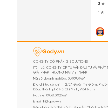
2
1
CÔNG TY CỔ PHẦN G SOLUTIONS
(Tên cũ: CÔNG TY CP TƯ VẤN ĐẦU TƯ VÀ PHÁT 
GIẢI PHÁP THƯƠNG MẠI VIỆT NAM)
Mã số doanh nghiệp: 0310931464
Địa chỉ trụ sở chính: 2/24 Đoàn Thị Điểm, Phư
Kiệu, Thành phố Hồ Chí Minh, Việt Nam
Hotline: 0938.002.969
Email: hi@gody.vn
Văn phòng Hà Nội: Số 25 Nguyễn Chánh – B3