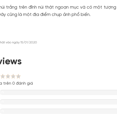
núi trắng trên đỉnh núi thật ngoạn mục và có một tượn
ây cũng là một địa điểm chụp ảnh phổ biến.
hật vào ngày 15/01/2020
views
a trên 0 đánh giá
0%
0%
0%