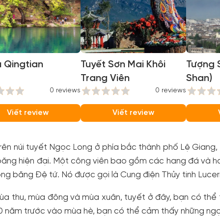
 Qingtian
Tuyết Sơn Mai Khôi
Tượng 
Trang Viên
Shan)
0 reviews
0 reviews
Viết review
Viết review
ên núi tuyết Ngọc Long ở phía bắc thành phố Lệ Giang, t
ăng hiện đại. Một công viên bao gồm các hang đá và han
ng băng Đệ tứ. Nó được gọi là Cung điện Thủy tinh Lucer
a thu, mùa đông và mùa xuân, tuyết ở đây, bạn có thể 
 năm trước vào mùa hè, bạn có thể cảm thấy những ngọn 