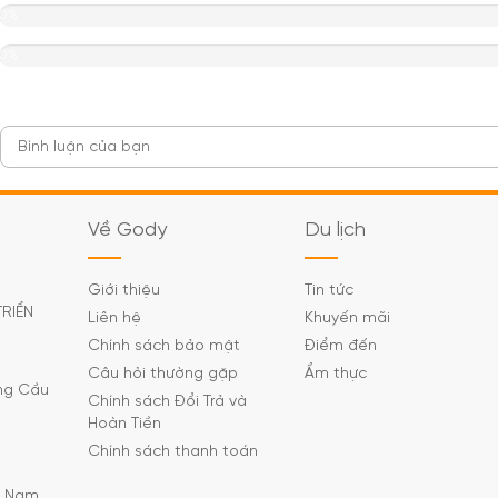
0%
0%
Về Gody
Du lịch
Giới thiệu
Tin tức
TRIỂN
Liên hệ
Khuyến mãi
Chính sách bảo mật
Điểm đến
Câu hỏi thường gặp
Ẩm thực
ờng Cầu
Chính sách Đổi Trả và
Hoàn Tiền
Chính sách thanh toán
C Nam