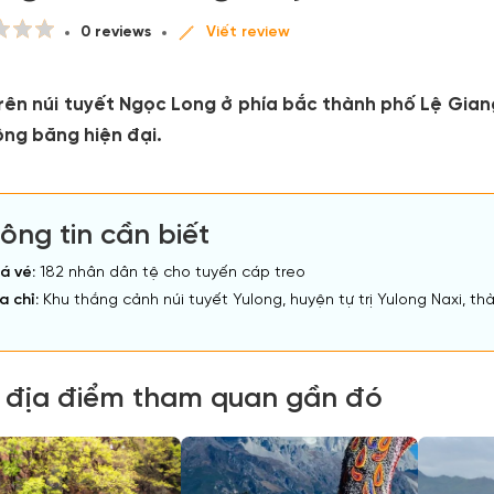
0 reviews
Viết review
ên núi tuyết Ngọc Long ở phía bắc thành phố Lệ Giang,
ông băng hiện đại.
ông tin cần biết
á vé:
182 nhân dân tệ cho tuyến cáp treo
a chỉ:
Khu thắng cảnh núi tuyết Yulong, huyện tự trị Yulong Naxi, t
 địa điểm tham quan gần đó