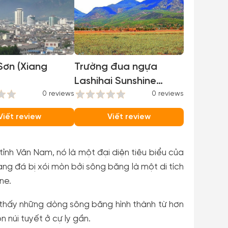
Sơn (Xiang
Trường đua ngựa
Lashihai Sunshine
0 reviews
Coast
0 reviews
Viết review
Viết review
ỉnh Vân Nam, nó là một đại diện tiêu biểu của
g đá bị xói mòn bởi sông băng là một di tích
ne.
thấy những dòng sông băng hình thành từ hơn
núi tuyết ở cự ly gần.