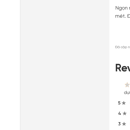
Ngọn 
mét. Đ
Đã cập n
Re
dự
5
4
3