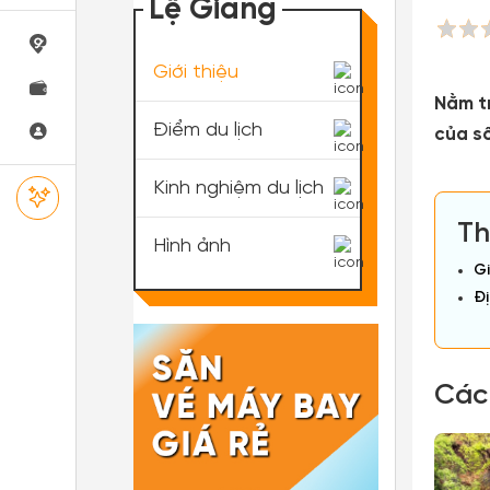
Lệ Giang
Giới thiệu
Nằm tr
Điểm du lịch
của s
Kinh nghiệm du lịch
Th
Hình ảnh
Gi
Đị
Các