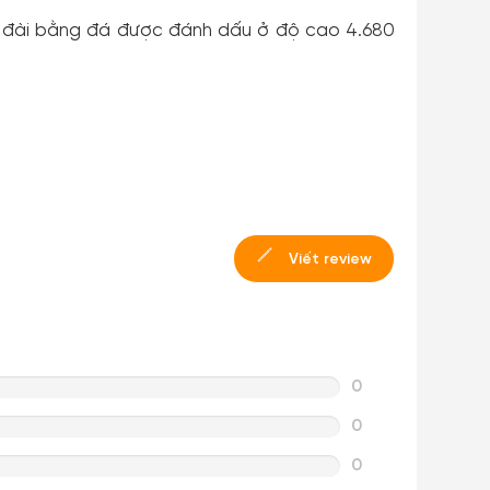
g đài bằng đá được đánh dấu ở độ cao 4.680
Viết review
0
0
0