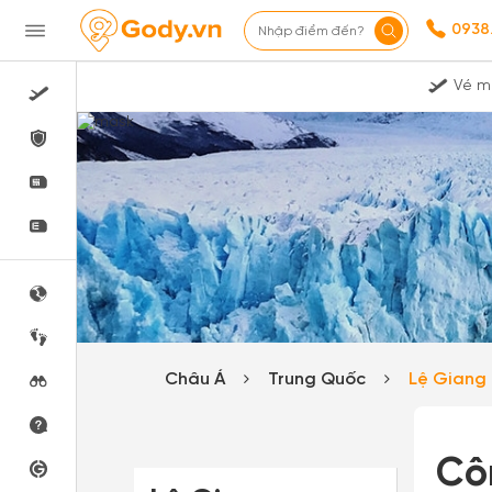
0938
Nhập điểm đến?
Vé m
Châu Á
Trung Quốc
Lệ Giang
Cô