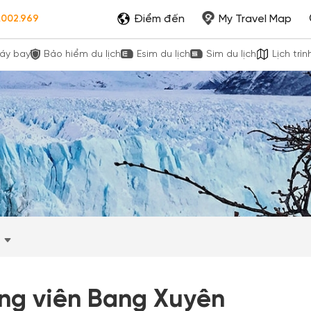
Điểm đến
My Travel Map
.002.969
áy bay
Bảo hiểm du lịch
Esim du lịch
Sim du lịch
Lịch trìn
ng viên Bang Xuyên