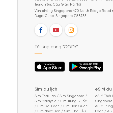
Trung Yên, Cầu Giấy, Hà Nội
Văn phòng Singapore: 470 North Bridge Road 
Bugis Cube, Singapore (188735)
FB
YT
IG
Tải ứng dụng "GODY"
Tải ứng dụng
Tải ứng dụng
"GODY"
"GODY"
Sim du lịch
eSIM du 
Sim Thái Lan
/
Sim Singapore
/
eSIM Thái 
Sim Malaysia
/
Sim Trung Quốc
Singapore
/
Sim Đài Loan
/
Sim Hàn Quốc
eSIM Trun
/
Sim Nhật Bản
/
Sim Châu Âu
Loan
/
eS