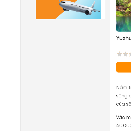
Yuzhu
Nằm tr
sông b
của sô
Vào mù
40.000