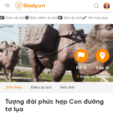
Esim du lịch
Bảo hiểm du lịch
Sim du lịch
Vé máy bay
Đã đi
Sắp đi
0
Gody-er đã đến
Giới thiệu
Điểm du lịch
Hình ảnh
Tượng đài phức hợp Con đường
tơ lụa