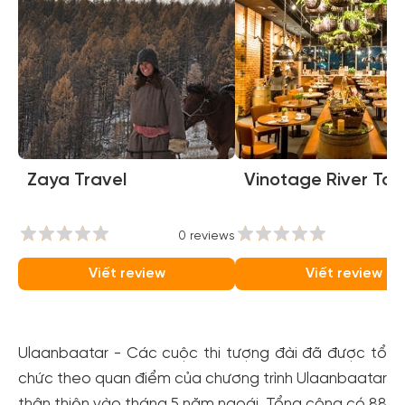
Zaya Travel
Vinotage River To
0 reviews
0
Viết review
Viết review
Ulaanbaatar - Các cuộc thi tượng đài đã được tổ
chức theo quan điểm của chương trình Ulaanbaatar
thân thiện vào tháng 5 năm ngoái. Tổng cộng có 88