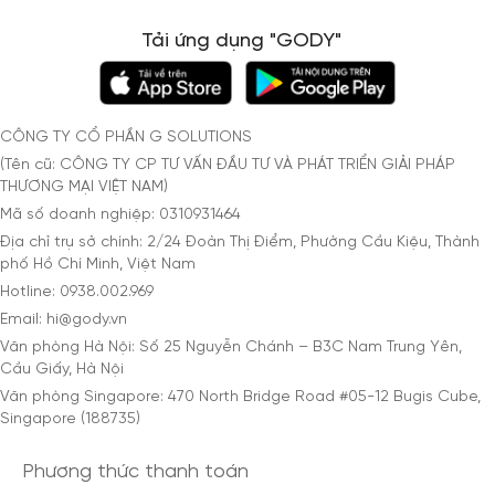
Tải ứng dụng "GODY"
CÔNG TY CỔ PHẦN G SOLUTIONS
(Tên cũ: CÔNG TY CP TƯ VẤN ĐẦU TƯ VÀ PHÁT TRIỂN GIẢI PHÁP
THƯƠNG MẠI VIỆT NAM)
Mã số doanh nghiệp: 0310931464
Địa chỉ trụ sở chính: 2/24 Đoàn Thị Điểm, Phường Cầu Kiệu, Thành
phố Hồ Chí Minh, Việt Nam
Hotline: 0938.002.969
Email: hi@gody.vn
Văn phòng Hà Nội: Số 25 Nguyễn Chánh – B3C Nam Trung Yên,
Cầu Giấy, Hà Nội
Văn phòng Singapore: 470 North Bridge Road #05-12 Bugis Cube,
Singapore (188735)
Phương thức thanh toán