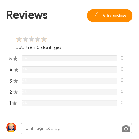
Reviews
Viết review
dựa trên 0 đánh giá
0
5
0%
0
4
0%
0
3
0%
0
2
0%
0
1
0%