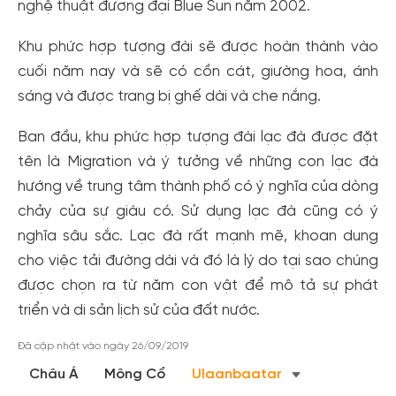
nghệ thuật đương đại Blue Sun năm 2002.
Tạo tài khoản nhanh - nhận nhiều ưu
Khu phức hợp tượng đài sẽ được hoàn thành vào
cuối năm nay và sẽ có cồn cát, giường hoa, ánh
đãi!
sáng và được trang bị ghế dài và che nắng.
Tạo tài khoản để có thể
nhận ngay các ưu đãi
hấp dẫn
dành cho thành viên đến từ các đối tác của Gody.vn dành
Ban đầu, khu phức hợp tượng đài lạc đà được đặt
cho cộng đồng.
tên là Migration và ý tưởng về những con lạc đà
Đăng ký
hướng về trung tâm thành phố có ý nghĩa của dòng
Hoặc đăng nhập bằng
chảy của sự giàu có. Sử dụng lạc đà cũng có ý
Đăng nhập Facebook
Đăng nhập Google
nghĩa sâu sắc. Lạc đà rất mạnh mẽ, khoan dung
cho việc tải đường dài và đó là lý do tại sao chúng
được chọn ra từ năm con vật để mô tả sự phát
triển và di sản lịch sử của đất nước.
Đã cập nhật vào ngày 26/09/2019
Châu Á
Mông Cổ
Ulaanbaatar