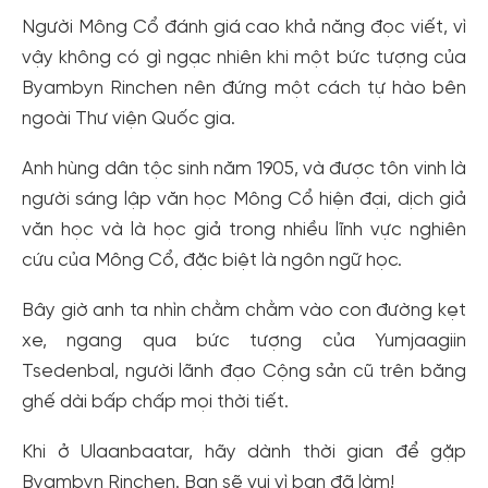
Người Mông Cổ đánh giá cao khả năng đọc viết, vì
vậy không có gì ngạc nhiên khi một bức tượng của
Byambyn Rinchen nên đứng một cách tự hào bên
ngoài Thư viện Quốc gia.
Anh hùng dân tộc sinh năm 1905, và được tôn vinh là
người sáng lập văn học Mông Cổ hiện đại, dịch giả
văn học và là học giả trong nhiều lĩnh vực nghiên
cứu của Mông Cổ, đặc biệt là ngôn ngữ học.
Bây giờ anh ta nhìn chằm chằm vào con đường kẹt
xe, ngang qua bức tượng của Yumjaagiin
Tạo tài khoản nhanh - nhận nhiều ưu
Tsedenbal, người lãnh đạo Cộng sản cũ trên băng
đãi!
ghế dài bấp chấp mọi thời tiết.
Tạo tài khoản để có thể
nhận ngay các ưu đãi
hấp dẫn
dành cho thành viên đến từ các đối tác của Gody.vn dành
Khi ở Ulaanbaatar, hãy dành thời gian để gặp
cho cộng đồng.
Byambyn Rinchen. Bạn sẽ vui vì bạn đã làm!