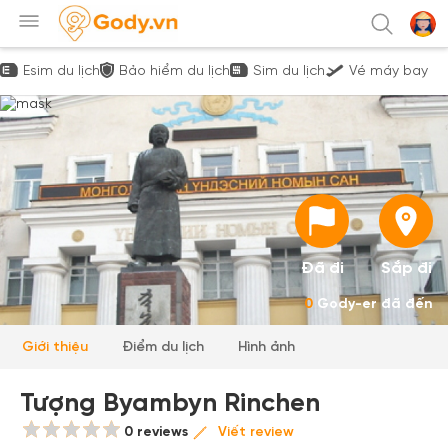
Esim du lịch
Bảo hiểm du lịch
Sim du lịch
Vé máy bay
Đã đi
Sắp đi
0
Gody-er đã đến
Giới thiệu
Điểm du lịch
Hình ảnh
Tượng Byambyn Rinchen
0 reviews
Viết review