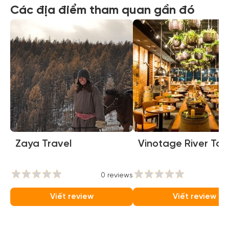
Các địa điểm tham quan gần đó
Zaya Travel
Vinotage River To
0 reviews
0
Viết review
Viết review