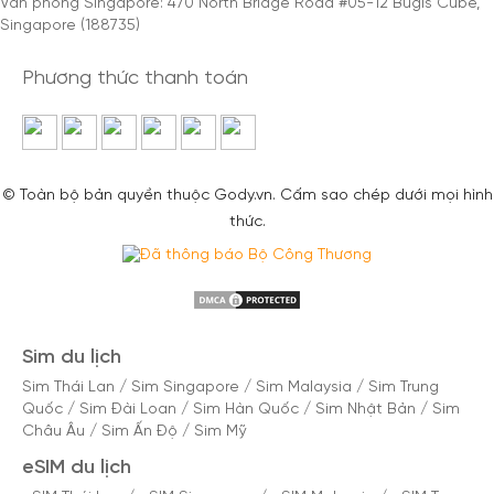
Văn phòng Singapore: 470 North Bridge Road #05-12 Bugis Cube,
Singapore (188735)
Phương thức thanh toán
© Toàn bộ bản quyền thuộc Gody.vn. Cấm sao chép dưới mọi hình
thức.
Sim du lịch
Sim Thái Lan
/
Sim Singapore
/
Sim Malaysia
/
Sim Trung
Quốc
/
Sim Đài Loan
/
Sim Hàn Quốc
/
Sim Nhật Bản
/
Sim
Châu Âu
/
Sim Ấn Độ
/
Sim Mỹ
eSIM du lịch