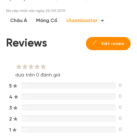
Đăng ký
Đã cập nhật vào ngày 25/09/2019
Hoặc đăng nhập bằng
Châu Á
Mông Cổ
Ulaanbaatar
Đăng nhập Facebook
Đăng nhập Google
Reviews
Viết review
dựa trên 0 đánh giá
0
5
0%
0
4
0%
0
3
0%
0
2
0%
0
1
0%