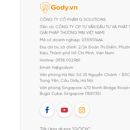
CÔNG TY CỔ PHẦN G SOLUTIONS
(Tên cũ: CÔNG TY CP TƯ VẤN ĐẦU TƯ VÀ PHÁT 
GIẢI PHÁP THƯƠNG MẠI VIỆT NAM)
Mã số doanh nghiệp: 0310931464
Địa chỉ trụ sở chính: 2/24 Đoàn Thị Điểm, Phư
Kiệu, Thành phố Hồ Chí Minh, Việt Nam
Hotline: 0938.002.969
Email: hi@gody.vn
Văn phòng Hà Nội: Số 25 Nguyễn Chánh – B3
Trung Yên, Cầu Giấy, Hà Nội
Văn phòng Singapore: 470 North Bridge Road 
Bugis Cube, Singapore (188735)
FB
YT
IG
Tải ứng dụng "GODY"