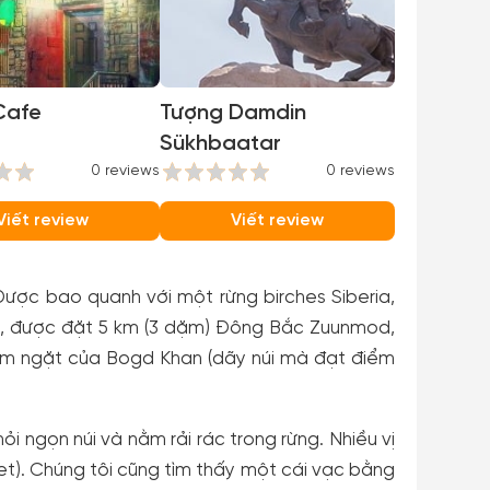
Cafe
Tượng Damdin
Sükhbaatar
0 reviews
0 reviews
Viết review
Viết review
Được bao quanh với một rừng birches Siberia,
38), được đặt 5 km (3 dặm) Đông Bắc Zuunmod,
êm ngặt của Bogd Khan (dãy núi mà đạt điểm
i ngọn núi và nằm rải rác trong rừng. Nhiều vị
et). Chúng tôi cũng tìm thấy một cái vạc bằng