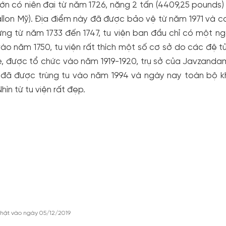
ớn có niên đại từ năm 1726, nặng 2 tấn (4409,25 pounds) v
llon Mỹ). Địa điểm này đã được bảo vệ từ năm 1971 và 
ng từ năm 1733 đến 1747, tu viện ban đầu chỉ có một n
ào năm 1750, tu viện rất thích một số cơ sở do các đệ 
e, được tổ chức vào năm 1919-1920, trụ sở của Javzand
n đã được trùng tu vào năm 1994 và ngày nay toàn bộ k
Nhìn từ tu viện rất đẹp.
hật vào ngày 05/12/2019