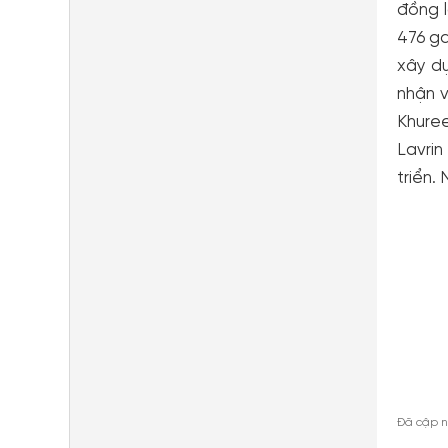
đồng l
476 ga
xây dự
nhận v
Khure
Lavri
triển. 
Đã cập n