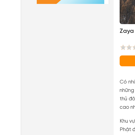
Zaya 
Có nhữ
những 
thủ đ
cao nh
Khu vự
Phật đ