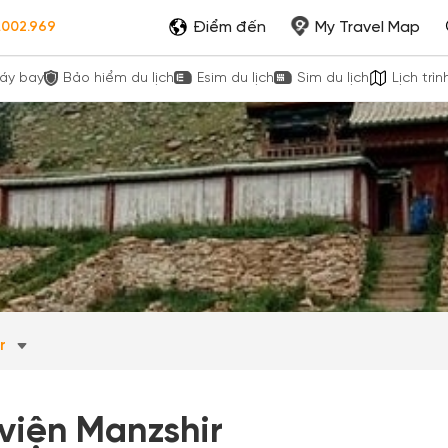
Điểm đến
My Travel Map
.002.969
áy bay
Bảo hiểm du lịch
Esim du lịch
Sim du lịch
Lịch trìn
ar
 viện Manzshir