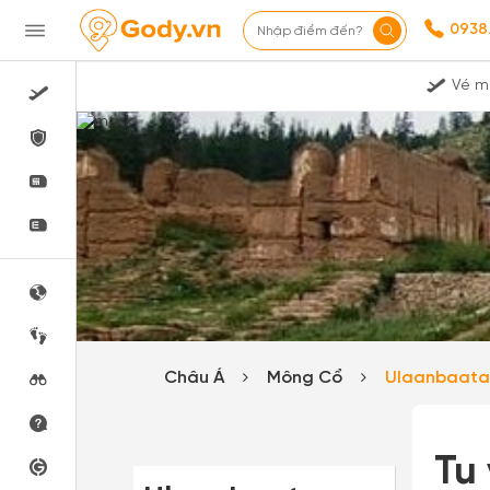
0938
Nhập điểm đến?
Vé m
Châu Á
Mông Cổ
Ulaanbaat
Tu