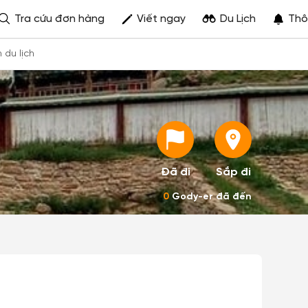
Tra cứu đơn hàng
Viết ngay
Du Lịch
Thô
h du lịch
Đã đi
Sắp đi
0
Gody-er đã đến