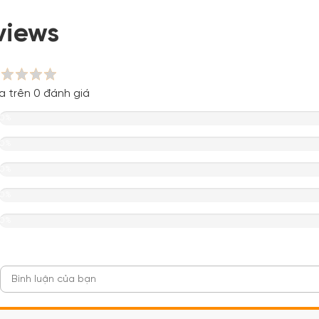
views
a trên 0 đánh giá
0%
0%
0%
0%
0%