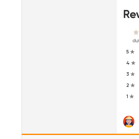
Re
dự
5
4
3
2
1