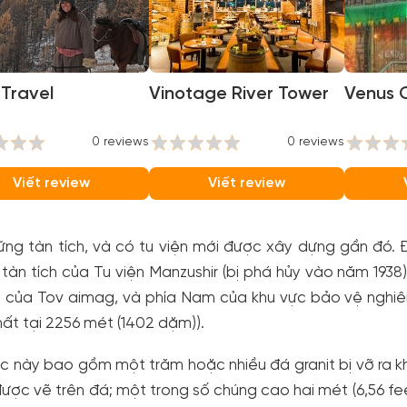
Travel
Vinotage River Tower
Venus 
0 reviews
0 reviews
Viết review
Viết review
ng tàn tích, và có tu viện mới được xây dựng gần đó. 
tàn tích của Tu viện Manzushir (bị phá hủy vào năm 19
ô của Tov aimag, và phía Nam của khu vực bảo vệ nghi
ất tại 2256 mét (1402 dặm)).
c này bao gồm một trăm hoặc nhiều đá granit bị vỡ ra khỏ
ược vẽ trên đá; một trong số chúng cao hai mét (6,56 fe