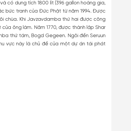
à có dung tích 1800 lít (396 gallon hoàng gia,
các bức tranh của Đức Phật từ năm 1994. Được
gôi chùa. Khi Javzavdamba thứ hai được công
tử của ông làm. Năm 1770, được thành lập Shar
amba thứ tám, Bogd Gegeen. Ngôi đền Seruun
hu vực này là chủ đề của một dự án tái phát