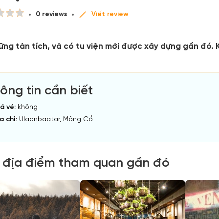
0 reviews
Viết review
ng tàn tích, và có tu viện mới được xây dựng gần đó. K
ông tin cần biết
á vé:
không
a chỉ:
Ulaanbaatar, Mông Cổ
 địa điểm tham quan gần đó