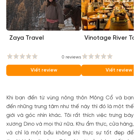
Zaya Travel
Vinotage River To
0 reviews
0
Viết review
Viết review
Khi bạn đến từ vùng nông thôn Mông Cổ và bạn
đến những trung tâm như thế này thì đó là một thế
giới và góc nhìn khác. Tôi rất thích việc trưng bày
xương Dino và mọi thứ nữa. Khu ẩm thực, cửa hàng,
và chỉ là một bầu không khí thực sự tốt đẹp để