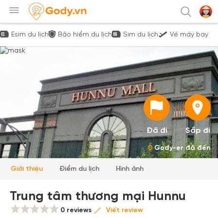
Esim du lịch
Bảo hiểm du lịch
Sim du lịch
Vé máy bay
Đã đi
Sắp đi
0
Gody-er đã đến
Giới thiệu
Điểm du lịch
Hình ảnh
Trung tâm thương mại Hunnu
0 reviews
Viết review