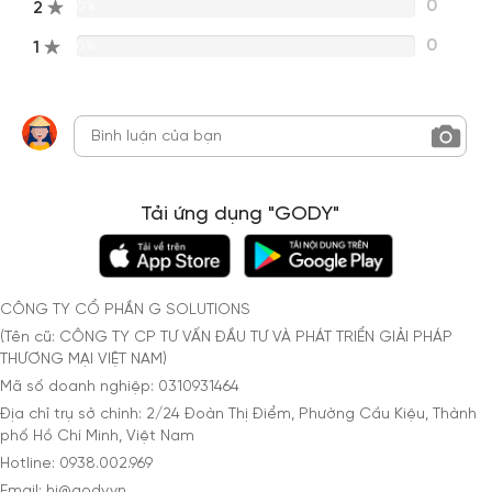
0
2
0%
0
1
0%
Tải ứng dụng "GODY"
CÔNG TY CỔ PHẦN G SOLUTIONS
(Tên cũ: CÔNG TY CP TƯ VẤN ĐẦU TƯ VÀ PHÁT TRIỂN GIẢI PHÁP
THƯƠNG MẠI VIỆT NAM)
Mã số doanh nghiệp: 0310931464
Địa chỉ trụ sở chính: 2/24 Đoàn Thị Điểm, Phường Cầu Kiệu, Thành
phố Hồ Chí Minh, Việt Nam
Hotline: 0938.002.969
Email: hi@gody.vn