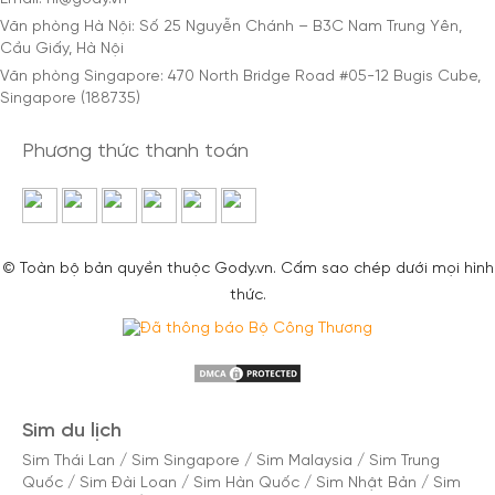
Văn phòng Hà Nội: Số 25 Nguyễn Chánh – B3C Nam Trung Yên,
Cầu Giấy, Hà Nội
Văn phòng Singapore: 470 North Bridge Road #05-12 Bugis Cube,
Singapore (188735)
Phương thức thanh toán
© Toàn bộ bản quyền thuộc Gody.vn. Cấm sao chép dưới mọi hình
thức.
Sim du lịch
Sim Thái Lan
/
Sim Singapore
/
Sim Malaysia
/
Sim Trung
Quốc
/
Sim Đài Loan
/
Sim Hàn Quốc
/
Sim Nhật Bản
/
Sim