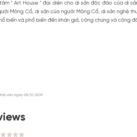
tâm " Art House " đại diện cho di sản độc đáo của di s
ười Mông Cổ, di sản của người Mông Cổ, di sản nghệ thu
hổ biến và phổ biến đến khán giả, công chúng và cộng đ
hật vào ngày 28/12/2019
views