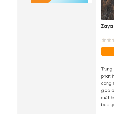
Zaya 
Trung 
phát h
công M
giáo 
một h
bao gồ