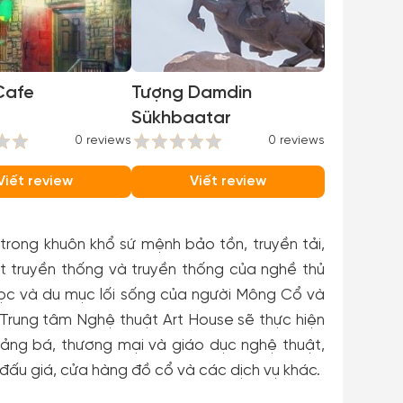
Cafe
Tượng Damdin
Sükhbaatar
0 reviews
0 reviews
Viết review
Viết review
rong khuôn khổ sứ mệnh bảo tồn, truyền tải,
ật truyền thống và truyền thống của nghề thủ
t học và du mục lối sống của người Mông Cổ và
Trung tâm Nghệ thuật Art House sẽ thực hiện
ảng bá, thương mại và giáo dục nghệ thuật,
 đấu giá, cửa hàng đồ cổ và các dịch vụ khác.