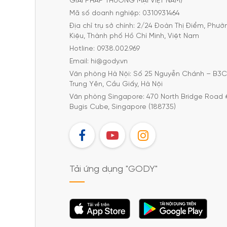
GIẢI PHÁP THƯƠNG MẠI VIỆT NAM)
Mã số doanh nghiệp: 0310931464
Địa chỉ trụ sở chính: 2/24 Đoàn Thị Điểm, Phư
Kiệu, Thành phố Hồ Chí Minh, Việt Nam
Hotline: 0938.002.969
Email: hi@gody.vn
Văn phòng Hà Nội: Số 25 Nguyễn Chánh – B3
Trung Yên, Cầu Giấy, Hà Nội
Văn phòng Singapore: 470 North Bridge Road 
Bugis Cube, Singapore (188735)
FB
YT
IG
Tải ứng dụng "GODY"
Tải ứng dụng
Tải ứng dụng