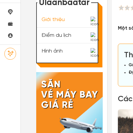
Ulaanbaatar
Giới thiệu
Một s
Điểm du lịch
Hình ảnh
Th
Gi
Đị
Các