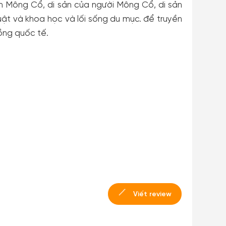
ản Mông Cổ, di sản của người Mông Cổ, di sản
ật và khoa học và lối sống du mục. để truyền
ồng quốc tế.
Viết review