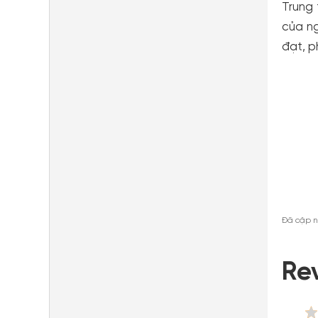
Trung 
của ng
đạt, p
Đã cập n
Re