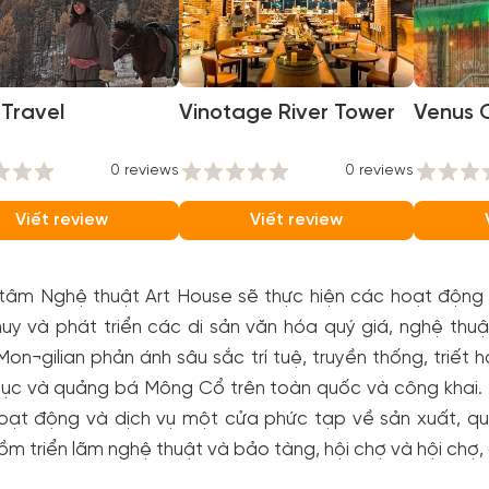
Travel
Vinotage River Tower
Venus 
0 reviews
0 reviews
Viết review
Viết review
tâm Nghệ thuật Art House sẽ thực hiện các hoạt động t
uy và phát triển các di sản văn hóa quý giá, nghệ thu
on¬gilian phản ánh sâu sắc trí tuệ, truyền thống, triế
dục và quảng bá Mông Cổ trên toàn quốc và công khai. 
oạt động và dịch vụ một cửa phức tạp về sản xuất, qu
m triển lãm nghệ thuật và bảo tàng, hội chợ và hội chợ,