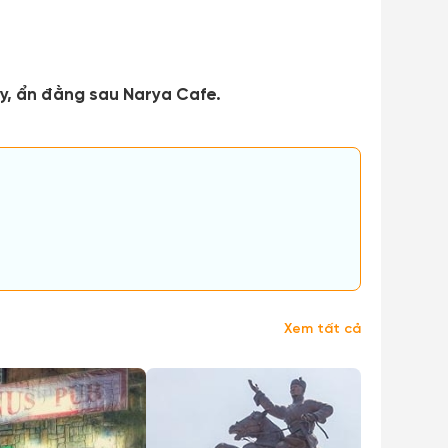
y, ẩn đằng sau Narya Cafe.
Xem tất cả