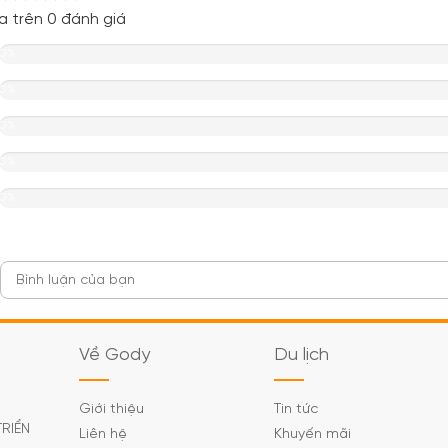
a trên 0 đánh giá
0%
0%
0%
0%
0%
Về Gody
Du lịch
Giới thiệu
Tin tức
TRIỂN
Liên hệ
Khuyến mãi