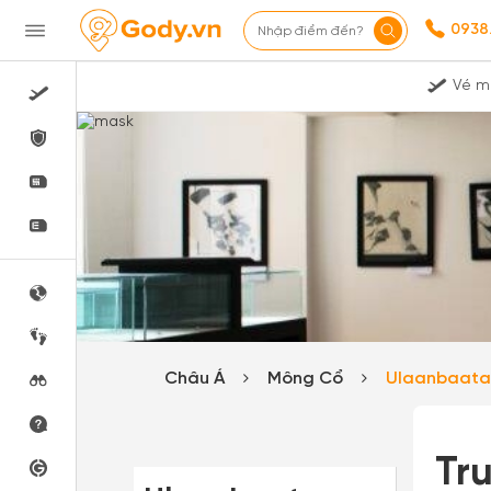
0938
Nhập điểm đến?
Vé m
Châu Á
Mông Cổ
Ulaanbaat
Tr