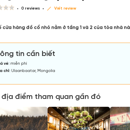
0 reviews
Viết review
ố cửa hàng đồ cổ nhỏ nằm ở tầng 1 và 2 của tòa nhà nà
ông tin cần biết
á vé:
miễn phí
a chỉ:
Ulaanbaatar, Mongolia
 địa điểm tham quan gần đó