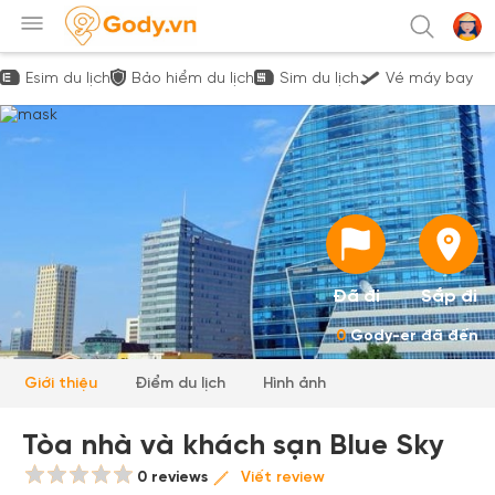
Esim du lịch
Bảo hiểm du lịch
Sim du lịch
Vé máy bay
Đã đi
Sắp đi
0
Gody-er đã đến
Giới thiệu
Điểm du lịch
Hình ảnh
Tòa nhà và khách sạn Blue Sky
0 reviews
Viết review