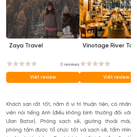
Zaya Travel
Vinotage River To
0 reviews
0
Viết review
Viết review
Khách sạn rất tốt, nằm ở vị trí thuận tiện, có nhân
viên nói tiếng Anh (điều không bình thường đối với
Ulan Bator). Phòng sạch sẽ, giường thoải mái,
phòng tắm được tổ chức tốt và sạch sẽ, tầm nhìn