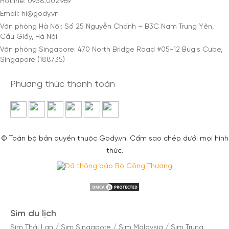
Hotline: 0938.002.969
Email: hi@gody.vn
Văn phòng Hà Nội: Số 25 Nguyễn Chánh – B3C Nam Trung Yên,
Cầu Giấy, Hà Nội
Văn phòng Singapore: 470 North Bridge Road #05-12 Bugis Cube,
Singapore (188735)
Phương thức thanh toán
© Toàn bộ bản quyền thuộc Gody.vn. Cấm sao chép dưới mọi hình
thức.
Sim du lịch
Sim Thái Lan
/
Sim Singapore
/
Sim Malaysia
/
Sim Trung