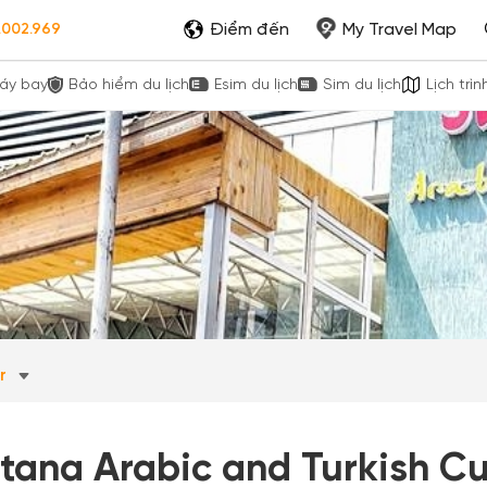
Điểm đến
My Travel Map
.002.969
áy bay
Bảo hiểm du lịch
Esim du lịch
Sim du lịch
Lịch trìn
ar
ltana Arabic and Turkish Cu