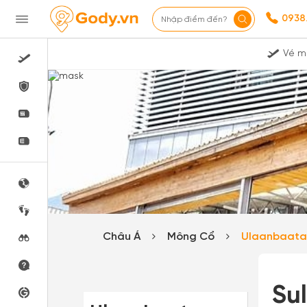
0938
Nhập điểm đến?
Vé m
Châu Á
Mông Cổ
Ulaanbaat
Su