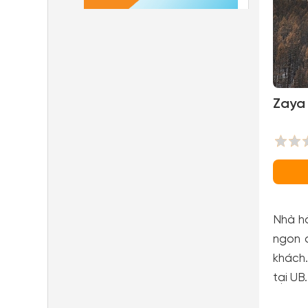
Zaya 
Nhà hà
ngon đ
khách.
tại UB