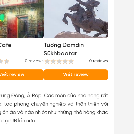
Cafe
Tượng Damdin
Sükhbaatar
0 reviews
0 reviews
Viết review
Viết review
, Trung Đông, Ả Rập. Các món của nhà hàng rất
i tác phong chuyên nghiệp và thân thiện với
ng ồn ào và náo nhiệt như những nhà hàng khác
 tại UB lần nữa.