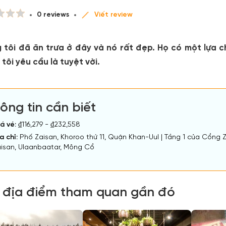
0 reviews
Viết review
 tôi đã ăn trưa ở đây và nó rất đẹp. Họ có một lựa 
tôi yêu cầu là tuyệt vời.
ông tin cần biết
á vé:
₫116,279 - ₫232,558
a chỉ:
Phố Zaisan, Khoroo thứ 11, Quận Khan-Uul | Tầng 1 của Cổng 
isan, Ulaanbaatar, Mông Cổ
 địa điểm tham quan gần đó