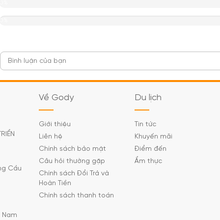
0%
0%
Về Gody
Du lịch
Giới thiệu
Tin tức
TRIỂN
Liên hệ
Khuyến mãi
Chính sách bảo mật
Điểm đến
Câu hỏi thường gặp
Ẩm thực
ờng Cầu
Chính sách Đổi Trả và
Hoàn Tiền
Chính sách thanh toán
C Nam