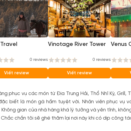
Travel
Vinotage River Tower
Venus 
0 reviews
0 reviews
Viết review
Viết review
ng phục vụ các món từ Địa Trung Hải, Thổ Nhĩ Kỳ, Grill
ặc biết là món gà hầm tuyệt vời. Nhân viên phục vụ vớ
 Không gian của nhà hàng khá lý tưởng và yên tĩnh, khô
. Chắc chắn tôi sẽ ghé thăm lại nơi này khi có dịp công tác