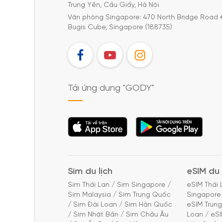
Trung Yên, Cầu Giấy, Hà Nội
Văn phòng Singapore: 470 North Bridge Road 
Bugis Cube, Singapore (188735)
FB
YT
IG
Tải ứng dụng "GODY"
Tải ứng dụng
Tải ứng dụng
"GODY"
"GODY"
Sim du lịch
eSIM du 
Sim Thái Lan
/
Sim Singapore
/
eSIM Thái 
Sim Malaysia
/
Sim Trung Quốc
Singapore
/
Sim Đài Loan
/
Sim Hàn Quốc
eSIM Trun
/
Sim Nhật Bản
/
Sim Châu Âu
Loan
/
eS