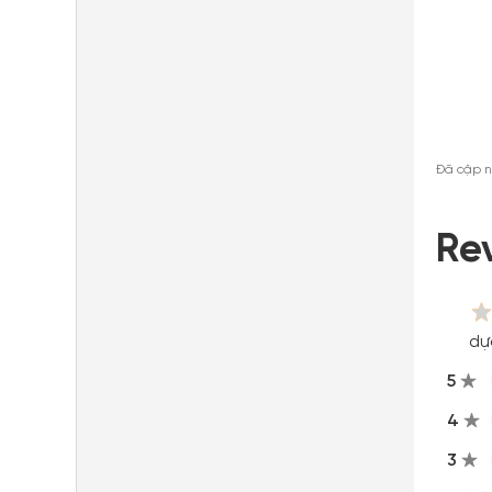
Đã cập n
Re
dự
5
4
3