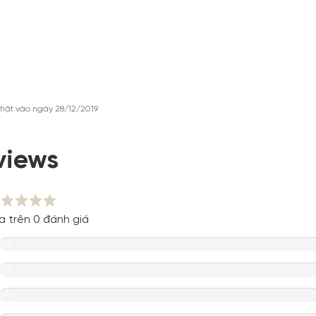
hật vào ngày 28/12/2019
views
a trên 0 đánh giá
0%
0%
0%