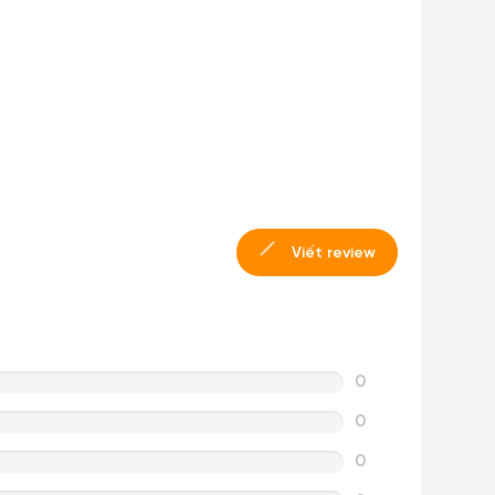
Viết review
0
0
0