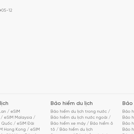
#05-12
lịch
Bảo hiểm du lịch
Bảo 
Lan
/
eSIM
Bảo hiểm du lịch trong nước
/
Bảo h
/
eSIM Malaysia
/
Bảo hiểm du lịch nước ngoài
/
Bảo h
g Quốc
/
eSIM Đài
Bảo hiểm xe máy
/
Bảo hiểm ô
Bảo h
IM Hong Kong
/
eSIM
tô
/
Bảo hiểm du lịch
Bảo h